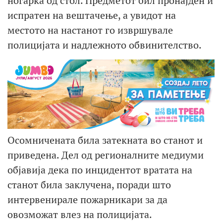
ногарка од стол. Предметот бил пронајден и
испратен на вештачење, а увидот на
местото на настанот го извршувале
полицијата и надлежното обвинителство.
Осомничената била затекната во станот и
приведена. Дел од регионалните медиуми
објавија дека по инцидентот вратата на
станот била заклучена, поради што
интервенирале пожарникари за да
овозможат влез на полицијата.