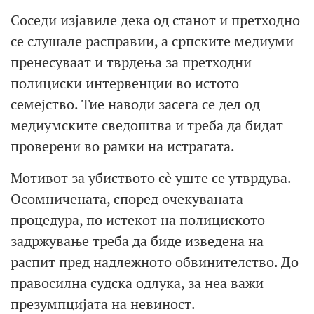
Соседи изјавиле дека од станот и претходно
се слушале расправии, а српските медиуми
пренесуваат и тврдења за претходни
полициски интервенции во истото
семејство. Тие наводи засега се дел од
медиумските сведоштва и треба да бидат
проверени во рамки на истрагата.
Мотивот за убиството сè уште се утврдува.
Осомничената, според очекуваната
процедура, по истекот на полициското
задржување треба да биде изведена на
распит пред надлежното обвинителство. До
правосилна судска одлука, за неа важи
презумпцијата на невиност.