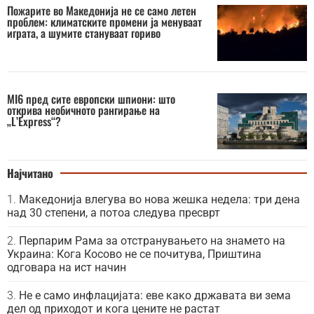
Пожарите во Македонија не се само летен
проблем: климатските промени ја менуваат
играта, а шумите стануваат гориво
MI6 пред сите европски шпиони: што
открива необичното рангирање на
„L’Express“?
Најчитано
Македонија влегува во нова жешка недела: три дена
над 30 степени, а потоа следува пресврт
Перпарим Рама за отстранувањето на знамето на
Украина: Кога Косово не се почитува, Приштина
одговара на ист начин
Не е само инфлацијата: еве како државата ви зема
дел од приходот и кога цените не растат