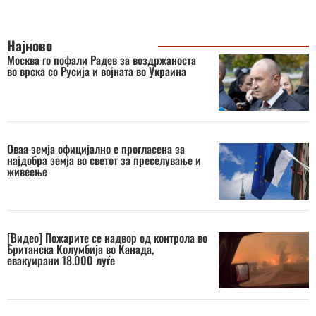
Најново
Москва го пофали Радев за воздржаноста
во врска со Русија и војната во Украина
Оваа земја официјално е прогласена за
најдобра земја во светот за преселување и
живеење
[Видео] Пожарите се надвор од контрола во
Британска Колумбија во Канада,
евакуирани 18.000 луѓе