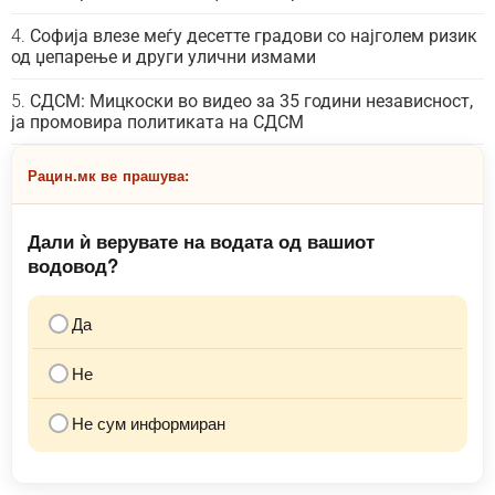
Софија влезе меѓу десетте градови со најголем ризик
од џепарење и други улични измами
СДСМ: Мицкоски во видео за 35 години независност,
ја промовира политиката на СДСМ
Рацин.мк ве прашува:
Дали ѝ верувате на водата од вашиот
водовод?
Да
Не
Не сум информиран