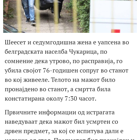
Шеесет и седумгодишна жена е уапсена во
белградската населба Чукарица, по
сомнение дека утрово, по расправија, го
убила својот 76-годишен сопруг во станот
во кој живееле. Телото на мажот било
пронајдено во станот, а смртта била
констатирана околу 7:30 часот.
Првичните информации од истрагата
наведуваат дека мажот бил усмртен со
дрвен предмет, за кој се испитува дали е