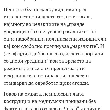
Нештата беа помалку видливи пред
интеренет новинарството, но и тогаш,
најмногу во редакциите на „гранде
уредниците“ се негуваше расадникот на
оние падобранци, полуписмени извршители
кај кои слободно поминуваа „нарачките“. И
(се офајдија добро од тоа), излегоа портали
со „нови уредници“ кои за времето на
режимот, а и сега се препелкаат, ги
искршија сите новинарски кодекси и
стандарди да одработат црни агенди.
Говор на омраза, немилосрни лаги,
кострукции на медиумски приказни без
факти и докази создадоа „Доказ“ и слични