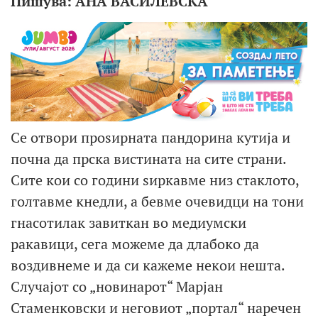
Пишува: АНА ВАСИЛЕВСКА
Се отвори проѕирната пандорина кутија и
почна да прска вистината на сите страни.
Сите кои со години ѕиркавме низ стаклото,
голтавме кнедли, а бевме очевидци на тони
гнасотилак завиткан во медиумски
ракавици, сега можеме да длабоко да
воздивнеме и да си кажеме некои нешта.
Случајот со „новинарот“ Марјан
Стаменковски и неговиот „портал“ наречен