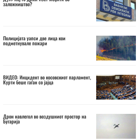
заложништво?
Полицијата уапси две лица кои
подметнувале пожари
ВИДЕО: Инцидент во косовскиот парламент,
Курти беше гаѓан со јајца
Дрон навлегол во воздушниот простор на
Бугарија