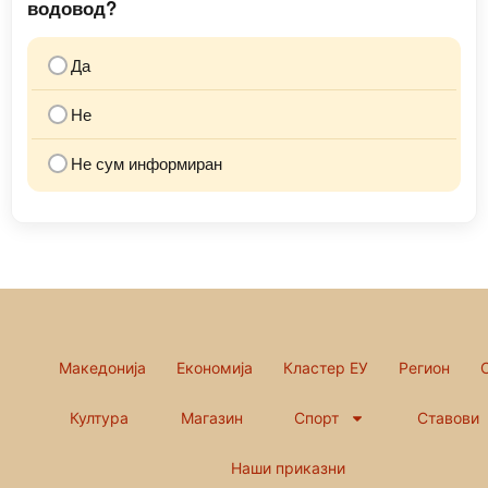
водовод?
Да
Не
Не сум информиран
Македонија
Економија
Кластер ЕУ
Регион
Култура
Магазин
Спорт
Ставови
Наши приказни