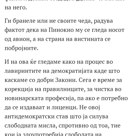
на него.
Ги бранеле или не своите чеда, радува
фактот дека на Пинокио му се гледа носот
од авион, а на страна на вистината се
побројните.
И на ова ќе гледаме како на процес во
лавиринтите на демократијата каде што
каскаме со добри Закони. Сега е време за
корекција на правилниците, за чистка во
новинарската професија, па ако е потребно
да се издаваат и лиценци. Не овој
антидемократски став што ја силува
слободната мисла, спротивно од тоа, тие
кои ја злоупотребија слободата на