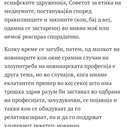
еснафските здруженија, Советот за етика на
медиумите, постапувајќи според
правилниците и законите (кои, бај д веј,
одамна се застарени) во нивна моќ или
немоќ реагираа спорадично.
Колку време се загуби, патем, од молкот на
новинарите кон овие срамни случаи на
злоупотреба на новинарската професија е
друга тема, но во случајов, кога имаме
еклатантен пример во кој секој што има
трошка здрав разум би застанал во одбрана
на професијата, зачудувачки, се појавија и
такви кои се обидуваат да го
релативизираат, па и да го поддржат
уловениот рекетер-новинар.