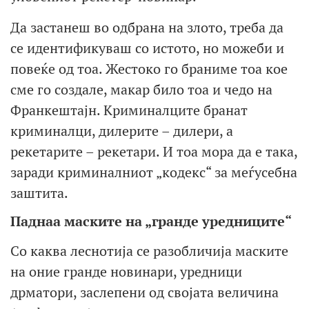
Да застанеш во одбрана на злото, треба да
се идентификуваш со истото, но можеби и
повеќе од тоа. Жестоко го браниме тоа кое
сме го создале, макар било тоа и чедо на
Франкештајн. Криминалците бранат
криминалци, дилерите – дилери, а
рекетарите – рекетари. И тоа мора да е така,
заради криминалниот „кодекс“ за меѓусебна
заштита.
Паднаа маските на „гранде уредниците“
Со каква леснотија се разобличија маските
на оние гранде новинари, уредници
дрматори, заслепени од својата величина