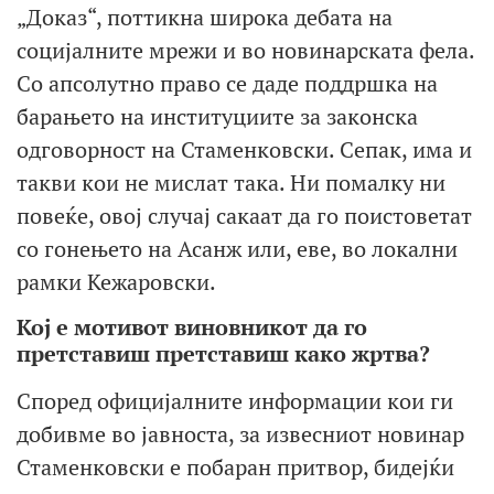
„Доказ“, поттикна широка дебата на
социјалните мрежи и во новинарската фела.
Со апсолутно право се даде поддршка на
барањето на институциите за законска
одговорност на Стаменковски. Сепак, има и
такви кои не мислат така. Ни помалку ни
повеќе, овој случај сакаат да го поистоветат
со гонењето на Асанж или, еве, во локални
рамки Кежаровски.
Кој е мотивот виновникот да го
претставиш претставиш како жртва?
Според официјалните информации кои ги
добивме во јавноста, за извесниот новинар
Стаменковски е побаран притвор, бидејќи