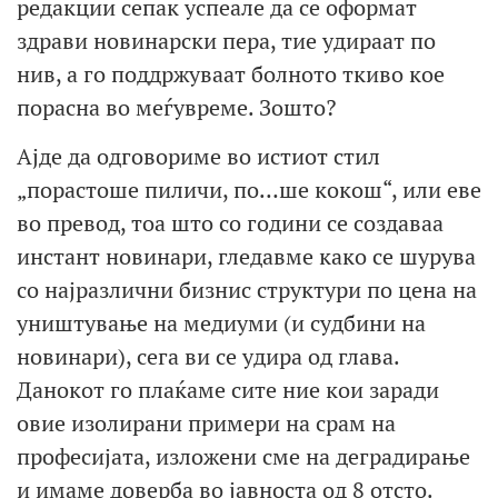
редакции сепак успеале да се оформат
здрави новинарски пера, тие удираат по
нив, а го поддржуваат болното ткиво кое
порасна во меѓувреме. Зошто?
Ајде да одговориме во истиот стил
„порастоше пиличи, по…ше кокош“, или еве
во превод, тоа што со години се создаваа
инстант новинари, гледавме како се шурува
со најразлични бизнис структури по цена на
уништување на медиуми (и судбини на
новинари), сега ви се удира од глава.
Данокот го плаќаме сите ние кои заради
овие изолирани примери на срам на
професијата, изложени сме на деградирање
и имаме доверба во јавноста од 8 отсто.