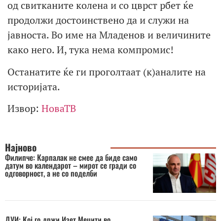
од свитканите колена и со цврст рбет ќе
продолжи достоинствено да и служи на
јавноста. Во име на Младенов и величините
како него. И, тука нема компромис!
Останатите ќе ги проголтаат (к)аналите на
историјата.
Извор:
НоваТВ
Најново
Филипче: Карпалак не смее да биде само
датум во календарот – мирот се гради со
одговорност, а не со поделби
ДУИ: Кој го држи Изет Меџити во