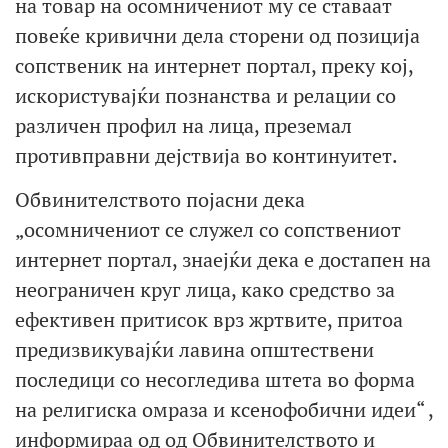
на товар на осомничениот му се ставаат
повеќе кривични дела сторени од позиција
сопственик на интернет портал, преку кој,
искористувајќи познанства и релации со
различен профил на лица, преземал
противправни дејствија во континуитет.
Обвинителството појасни дека
„осомничениот се служел со сопствениот
интернет портал, знаејќи дека е достапен на
неограничен круг лица, како средство за
ефективен притисок врз жртвите, притоа
предизвикувајќи лавина општествени
последици со несогледива штета во форма
на религиска омраза и ксенофобични идеи“ ,
информираа од од Обвинителството и