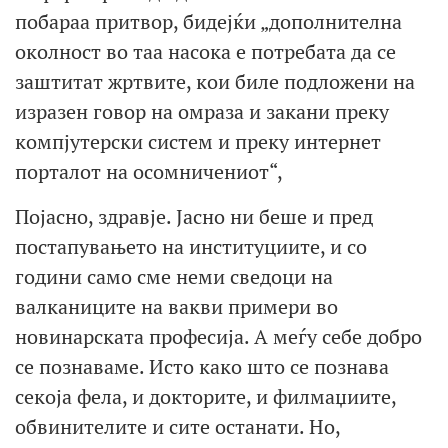
побараа притвор, бидејќи „дополнителна
околност во таа насока е потребата да се
заштитат жртвите, кои биле подложени на
изразен говор на омраза и закани преку
компјутерски систем и преку интернет
порталот на осомничениот“,
Појасно, здравје. Јасно ни беше и пред
постапувањето на институциите, и со
години само сме неми сведоци на
валканиците на вакви примери во
новинарската професија. А меѓу себе добро
се познаваме. Исто како што се познава
секоја фела, и докторите, и филмаџиите,
обвинителите и сите останати. Но,