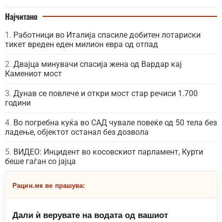
Најчитано
Работници во Италија спасиле добитен лотариски
тикет вреден еден милион евра од отпад
Двајца минувачи спасија жена од Вардар кај
Камениот мост
Дунав се повлече и откри мост стар речиси 1.700
години
Во погребна куќа во САД чувале повеќе од 50 тела без
ладење, објектот останал без дозвола
ВИДЕО: Инцидент во косовскиот парламент, Курти
беше гаѓан со јајца
Рацин.мк ве прашува:
Дали ѝ верувате на водата од вашиот