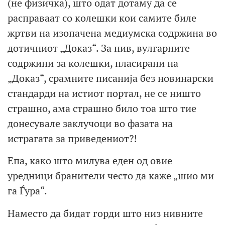
(не физичка), што одат дотаму да се
расправаат со колешки кои самите биле
жртви на изопачена медиумска содржина во
дотичниот „Доказ“. За нив, вулгарните
содржини за колешки, пласирани на
„Доказ“, срамните писанија без новинарски
стандарди на истиот портал, не се ништо
страшно, ама страшно било тоа што тие
донесувале заклучоци во фазата на
истрагата за приведениот?!
Епа, како што милува еден од овие
уредници бранители често да каже „шио ми
га Ѓура“.
Наместо да бидат горди што низ нивните