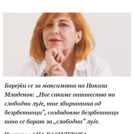
Борејќи се за максимата на Никола
Младенов: „Ние сакаме општество на
слободни луѓе, тие збирштина од
безрбетници“, создадовме безрбетници
што се борат за „слободни“ луѓе.