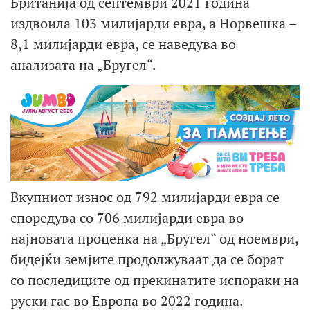
Британија од септември 2021 година
издвоила 103 милијарди евра, а Норвешка –
8,1 милијарди евра, се наведува во
анализата на „Бругел“.
Вкупниот износ од 792 милијарди евра се
споредува со 706 милијарди евра во
најновата проценка на „Бругел“ од ноември,
бидејќи земјите продолжуваат да се борат
со последиците од прекинатите испораки на
руски гас во Европа во 2022 година.