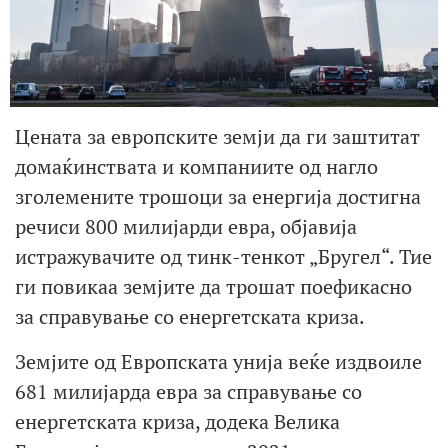
Цената за европските земји да ги заштитат
домаќинствата и компаниите од нагло
зголемените трошоци за енергија достигна
речиси 800 милијарди евра, објавија
истражувачите од тинк-тенкот „Бругел“. Тие
ги повикаа земјите да трошат поефикасно
за справување со енергетската криза.
Земјите од Европската унија веќе издвоиле
681 милијарда евра за справување со
енергетската криза, додека Велика