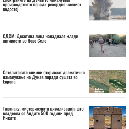
производството поради рекордно нискиот
водостој
СДСМ: Десетина лица нападнале млади
активисти во Ново Село
Сателитските снимки откриваат драматично
намалување на Дунав поради сушата во
Европа
Тиванаку, мистериозната цивилизација што
владеела со Андите 500 години пред
Инките