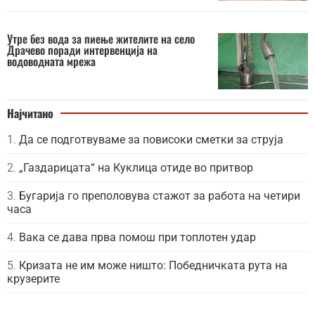
Утре без вода за пиење жителите на село
Драчево поради интервенција на
водоводната мрежа
Најчитано
Да се подготвуваме за повисоки сметки за струја
„Газдарицата“ на Куклица отиде во притвор
Бугарија го преполовува стажот за работа на четири
часа
Вака се дава прва помош при топлотен удар
Кризата не им може ништо: Победничката рута на
крузерите