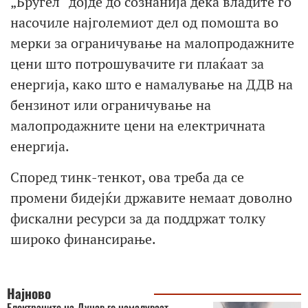
„Бругел“ дојде до сознанија дека владите го
насочиле најголемиот дел од помошта во
мерки за ограничување на малопродажните
цени што потрошувачите ги плаќаат за
енергија, како што е намалување на ДДВ на
бензинот или ограничување на
малопродажните цени на електричната
енергија.
Според тинк-тенкот, ова треба да се
промени бидејќи државите немаат доволно
фискални ресурси за да поддржат толку
широко финансирање.
Најново
Електраните на Дунав го намалуваат