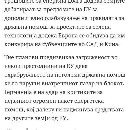
трошоците за енергија доаѓа додека земјите
дебатираат за предлозите на ЕУ за
дополнително олабавување на правилата за
државна помош за проектите за зелена
технологија додека Европа се обидува да им
конкурира на субвенциите во САД и Кина.
Тие планови предизвикаа загриженост во
некои престолнини на ЕУ дека
охрабрувањето на поголема државна помош
ќе го наруши внатрешниот пазар на блокот.
Германија е на удар на критиките за
нејзиниот огромен пакет енергетска
помош, кој далеку ги надминува средствата
на другите земји од ЕУ.