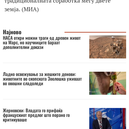
традиционалната соработка меѓу двете
земја. (МИА)
Најново
НАСА откри можни траги од древен живот
на Марс, но научниците бараат
дополнителни докази
Ладно освежување за жешките денови:
животните во скопската Зоолошка уживаат
во овошни сладоледи
Жерновски: Владата го прифаќа
францускиот предлог што порано го
критикуваше