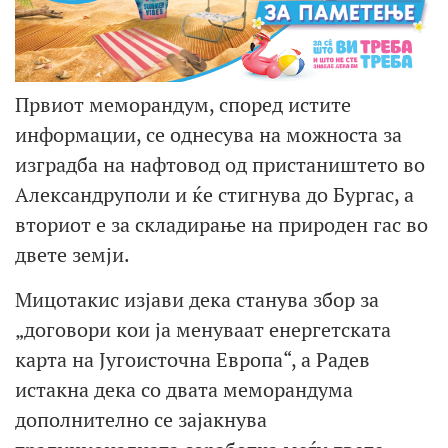
Првиот меморандум, според истите
информации, се однесува на можноста за
изградба на нафтовод од пристаништето во
Александруполи и ќе стигнува до Бургас, а
вториот е за складирање на природен гас во
двете земји.
Мицотакис изјави дека станува збор за
„договори кои ја менуваат енергетската
карта на Југоисточна Европа“, а Радев
истакна дека со двата меморандума
дополнително се зајакнува