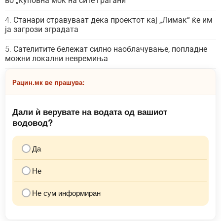
во „куповна моќ на сите граѓани“
Станари стравуваат дека проектот кај „Лимак“ ќе им
ја загрози зградата
Сателитите бележат силно наоблачување, попладне
можни локални невремиња
Рацин.мк ве прашува:
Дали ѝ верувате на водата од вашиот
водовод?
Да
Не
Не сум информиран