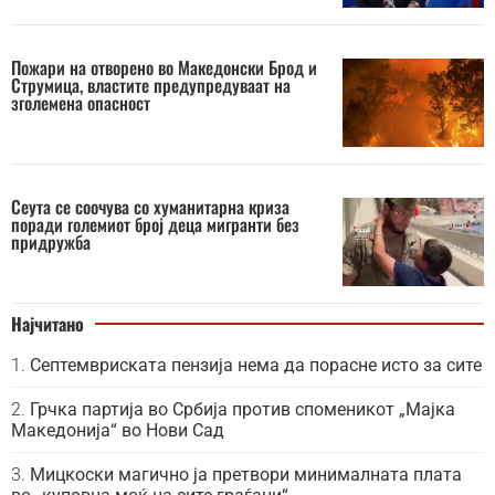
Пожари на отворено во Македонски Брод и
Струмица, властите предупредуваат на
зголемена опасност
Сеута се соочува со хуманитарна криза
поради големиот број деца мигранти без
придружба
Најчитано
Септемвриската пензија нема да порасне исто за сите
Грчка партија во Србија против споменикот „Мајка
Македонија“ во Нови Сад
Мицкоски магично ја претвори минималната плата