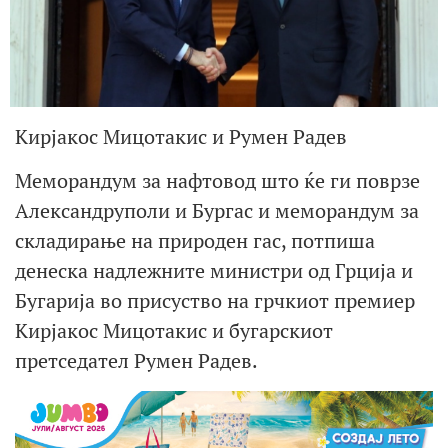
Кирјакос Мицотакис и Румен Радев
Меморандум за нафтовод што ќе ги поврзе
Александруполи и Бургас и меморандум за
складирање на природен гас, потпиша
денеска надлежните министри од Грција и
Бугарија во присуство на грчкиот премиер
Кирјакос Мицотакис и бугарскиот
претседател Румен Радев.