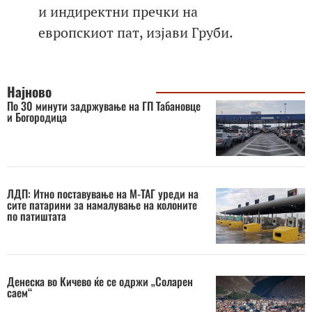
и индиректни пречки на
европскиот пат, изјави Груби.
Најново
По 30 минути задржување на ГП Табановце
и Богородица
ЛДП: Итно поставување на М-ТАГ уреди на
сите патарини за намалување на колоните
по патиштата
Денеска во Кичево ќе се одржи „Соларен
саем“