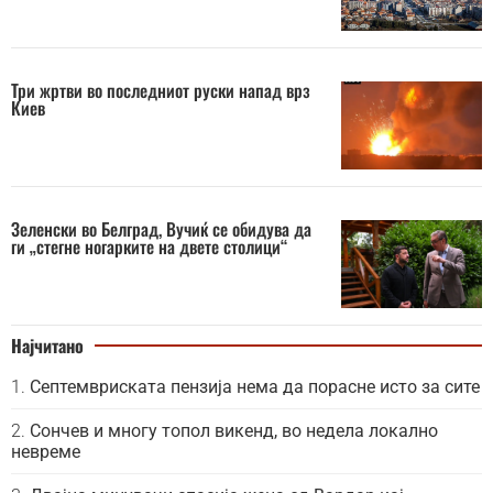
Три жртви во последниот руски напад врз
Киев
Зеленски во Белград, Вучиќ се обидува да
ги „стегне ногарките на двете столици“
Најчитано
Септемвриската пензија нема да порасне исто за сите
Сончев и многу топол викенд, во недела локално
невреме