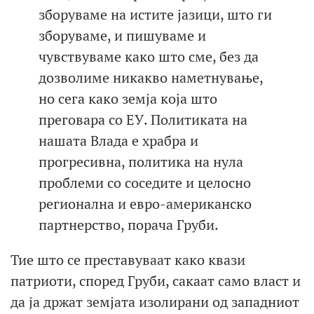
зборуваме на истите јазици, што ги
зборуваме, и пишуваме и
чувствуваме како што сме, без да
дозволиме никакво наметнување,
но сега како земја која што
преговара со ЕУ. Политиката на
нашата Влада е храбра и
прогресивна, политика на нула
проблеми со соседите и целосно
регионална и евро-американско
партнерство, порача Груби.
Тие што се преставуваат како квази
патриоти, според Груби, сакаат само власт и
да ја држат земјата изолирани од западниот