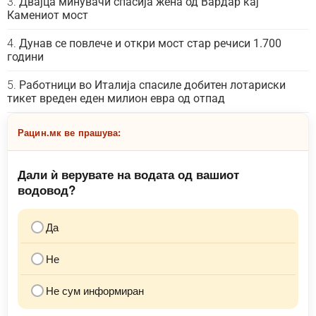
Двајца минувачи спасија жена од Вардар кај
Камениот мост
Дунав се повлече и откри мост стар речиси 1.700
години
Работници во Италија спасиле добитен лотариски
тикет вреден еден милион евра од отпад
Рацин.мк ве прашува:
Дали ѝ верувате на водата од вашиот
водовод?
Да
Не
Не сум информиран