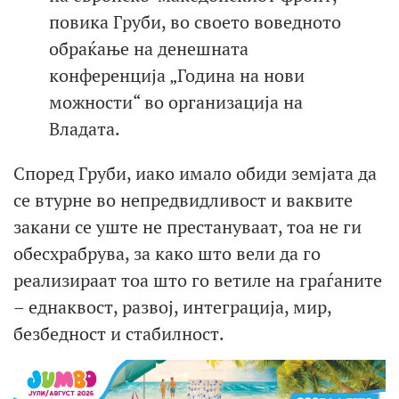
повика Груби, во своето воведното
обраќање на денешната
конференција „Година на нови
можности“ во организација на
Владата.
Според Груби, иако имало обиди земјата да
се втурне во непредвидливост и ваквите
закани се уште не престануваат, тоа не ги
обесхрабрува, за како што вели да го
реализираат тоа што го ветиле на граѓаните
– еднаквост, развој, интеграција, мир,
безбедност и стабилност.