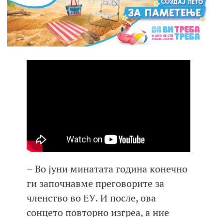
– Во јуни минатата година конечно
ги започнавме преговорите за
членство во ЕУ. И после, ова
сонцето повторно изгреа, а ние