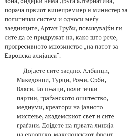
зона, бидејќи нема друга алтернатива,
порача првиот вицепремиер и министер за
политички систем и односи меѓу
заедниците, Артан Груби, повикувајќи ги
сите да се придружат на, како што рече,
прогресивното мнозинство „на патот за
Европска алијанса“.
– Дојдете сите заедно. Албанци,
Македонци, Турци, Роми, Срби,
Власи, Бошњаци, политички
партии, граѓанското општество,
медиуми, креатори на јавното
мислење, академскиот свет и сите
граѓани. Дојдете на првата линија
на европско-македонскиот фронт,