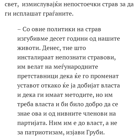
свет, измислувајќи непостоечки страв за да
ги исплашат граѓаните.
– Со овие политики на страв
изгубивме десет години од нашите
животи. Денес, тие што
инсталираат непознати стравови,
им велат на меѓународните
претставници дека ќе го променат
уставот откако ќе ја добијат власта
и дека ги имаат методите, но им
треба власта и би било добро да се
знае ова и од нивните членови на
партијата. Ним им е до власт, а не
за патриотизам, изјави Груби.