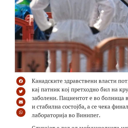
Канадските здравствени власти пот
кај патник кој претходно бил на кр
заболени. Пациентот е во болница 
и стабилна состојба, а се чека фи
лабораторија во Винипег.
Случајот е дел од меѓународната ис