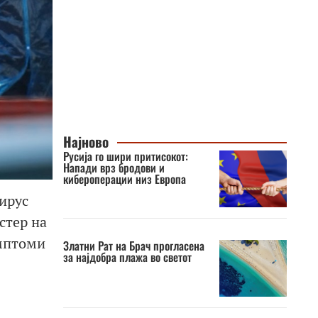
Најново
Русија го шири притисокот:
Напади врз бродови и
кибероперации низ Европа
ирус
стер на
имптоми
Златни Рат на Брач прогласена
за најдобра плажа во светот