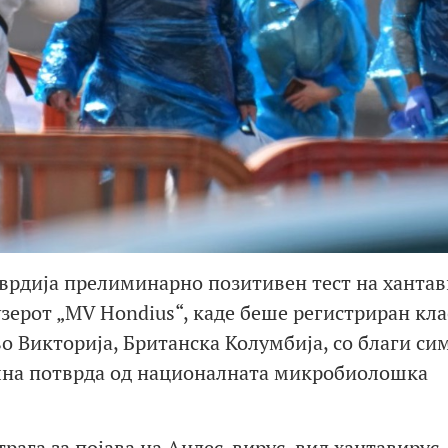
врдија прелиминарно позитивен тест на хантав
узерот „MV Hondius“, каде беше регистриран кла
во Викторија, Британска Колумбија, со благи с
нална потврда од националната микробиолошка
трага за појава на Андес-вирус, вид хантавирус