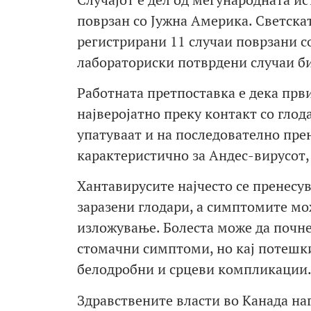
поврзан со Јужна Америка. Светскат
регистрирани 11 случаи поврзани со
лабораториски потврдени случаи би
Работната претпоставка е дека прв
најверојатно преку контакт со глод
упатуваат и на последователно прен
карактеристично за Андес-вирусот, 
Хантавирусите најчесто се пренесув
заразени глодари, а симптомите мож
изложување. Болеста може да почне
стомачни симптоми, но кај потешк
белодробни и срцеви компликации
Здравствените власти во Канада наг