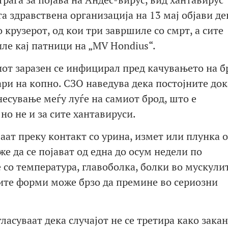
а здравствена организација на 13 мај објави де
 крузерот, од кои три завршиле со смрт, а сите
ле кај патници на „MV Hondius“.
иот заразен се инфицирал пред качувањето на б
ари на копно. СЗО наведува дека постојните до
есување меѓу луѓе на самиот брод, што е
но не и за сите хантавируси.
аат преку контакт со урина, измет или плунка 
е да се појават од една до осум недели по
 со температура, главоболка, болки во мускули
ите форми може брзо да премине во сериозни
.
ласуваат дека случајот не се третира како закан