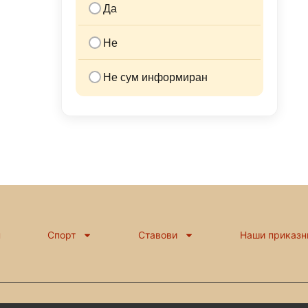
Да
Не
Не сум информиран
н
Спорт
Ставови
Наши приказн