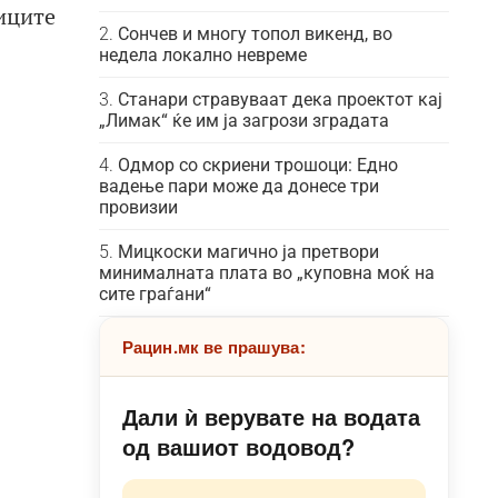
иците
Сончев и многу топол викенд, во
недела локално невреме
Станари стравуваат дека проектот кај
„Лимак“ ќе им ја загрози зградата
Одмор со скриени трошоци: Едно
вадење пари може да донесе три
провизии
Мицкоски магично ја претвори
минималната плата во „куповна моќ на
сите граѓани“
Рацин.мк ве прашува:
Дали ѝ верувате на водата
од вашиот водовод?