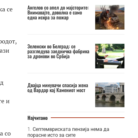
Ангелов со апел до мајсторите:
ка се
Внимавајте, доволна е само
една искра за пожар
родот,
Зеленски во Белград: се
кази
разгледува заедничка фабрика
за дронови во Србија
од
Двајца минувачи спасија жена
од Вардар кај Камениот мост
те и
Најчитано
Септемвриската пензија нема да
а со
порасне исто за сите