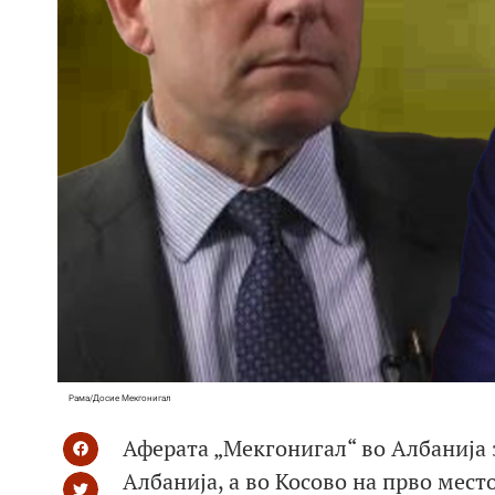
Рама/Досие Мекгонигал
Аферата „Мекгонигал“ во Албанија
Албанија, а во Косово на прво мес