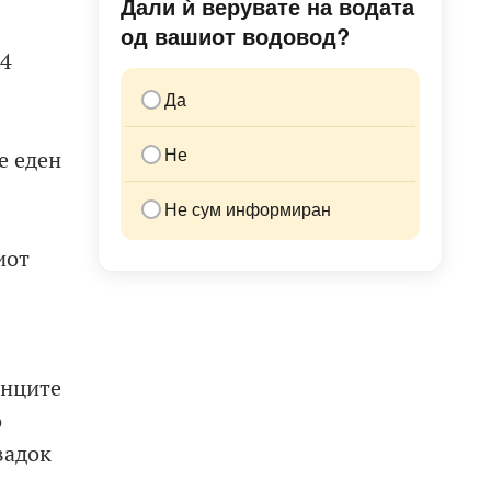
Дали ѝ верувате на водата
од вашиот водовод?
 4
Да
Не
е еден
Не сум информиран
иот
анците
о
вадок