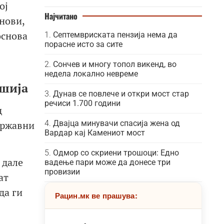
ој
Најчитано
нови,
основа
Септемвриската пензија нема да
порасне исто за сите
Сончев и многу топол викенд, во
недела локално невреме
ршија
Дунав се повлече и откри мост стар
речиси 1.700 години
д
државни
Двајца минувачи спасија жена од
Вардар кај Камениот мост
Одмор со скриени трошоци: Едно
 дале
вадење пари може да донесе три
провизии
ат
да ги
Рацин.мк ве прашува: