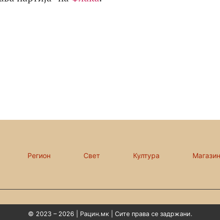
Регион
Свет
Култура
Магази
© 2023 – 2026 | Рацин.мк | Сите права се задржани.