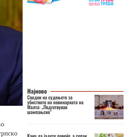
Најново
Сведок на судењето за
убиството на новинарката на
Малта: „Подготвував
шампањско“
во
српско
Како да јадете повеќе, а сепак