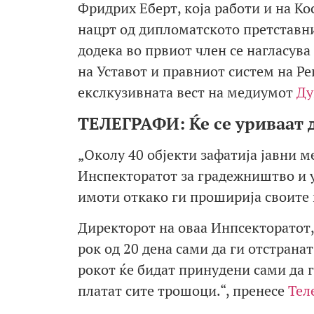
Фридрих Еберт, која работи и на Ко
нацрт од дипломатското претставн
додека во првиот член се нагласува
на Уставот и правниот систем на Ре
екслкузивната вест на медиумот
Ду
ТЕЛЕГРАФИ: Ќе се уриваат 
„Околу 40 објекти зафатија јавни м
Инспекторатот за градежништво и 
имоти откако ги проширија своите 
Директорот на оваа Инпсекторатот
рок од 20 дена сами да ги отстрана
рокот ќе бидат принудени сами да г
платат сите трошоци.“, пренесе
Тел