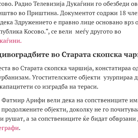
сово. Радио Телевизија Дукаѓини го обезбеди ов
иштво во Приштина. Документот содржи 18 чле
 дека Здружението е правно лице основано врз 
публика Косово.“, се вели меѓу другото во
каѓини.
дивоградбите во Старата скопска ча
еста во Старата скопска чаршија, констатираа о
урбанизам. Угостителските објекти узурпираа 
капацитети со изградба на тераси.
, Фатмир Арифи вели дека на сопствениците им
т продолжените објекти, доколку не го почитува
и рушат, а за сопствениците ќе бидат обврзани 
еграфи
.