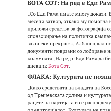
БОТА СОТ: На ред е Еди Рам
„Со Еди Рама имате многу докази. 
месеци затвор, откако му помогна н
приложи средства за фотографија с
спонзорирање на политичка кампањ
законски прекршок, Албанец дал по
документи поврзани со лобирање на
колумната „На ред е Еди Рама да би
дневник
Бота Сот
.
ФЛАКА: Културата не позна
„Како средствата на владата на Кос
од Прешевската долина и културата 
рацете на партијата и се распределу
од едиторијалот „Културата не позн