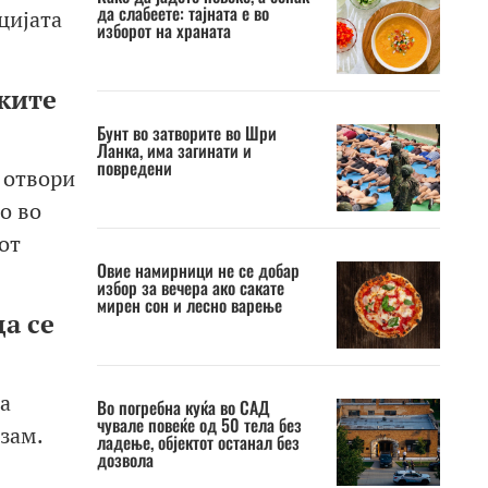
да слабеете: тајната е во
цијата
изборот на храната
ските
Бунт во затворите во Шри
Ланка, има загинати и
повредени
 отвори
о во
от
Овие намирници не се добар
избор за вечера ако сакате
мирен сон и лесно варење
да се
а
Во погребна куќа во САД
чувале повеќе од 50 тела без
зам.
ладење, објектот останал без
дозвола