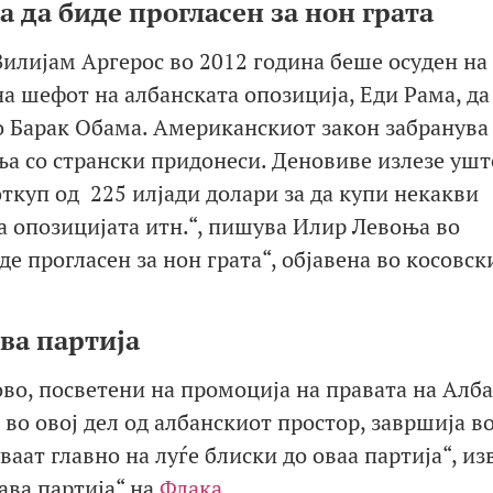
а да биде прогласен за нон грата
Вилијам Аргерос во 2012 година беше осуден на
а шефот на албанската опозиција, Еди Рама, да
о Барак Обама. Американскиот закон забранува
а со странски придонеси. Деновиве излезе ушт
ткуп од 225 илјади долари за да купи некакви
 опозицијата итн.“, пишува Илир Левоња во
де прогласен за нон грата“, објавена во косовск
ва партија
ово, посветени на промоција на правата на Алб
во овој дел од албанскиот простор, завршија в
ваат главно на луѓе блиски до оваа партија“, из
ава партија“ на
Флака
.