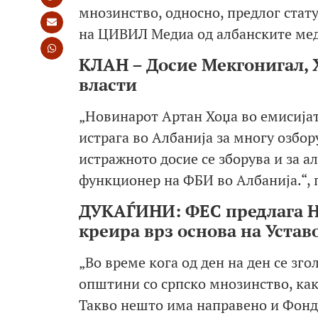
мнозинство, односно, предлог стату
на ЦИВИЛ Медиа од албанските мед
КЛАН – Досие Мекгонигал, Х
власти
„Новинарот Артан Хоџа во емисијат
истрага во Албанија за многу озбор
истражното досие се зборува и за 
функционер на ФБИ во Албанија.“,
ДУКАЃИНИ: ФЕС предлага На
креира врз основа на Устав
„Во време кога од ден на ден се з
општини со српско мнозинство, как
Такво нешто има направено и Фонда