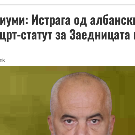
уми: Истрага од албански
црт-статут за Заедницата
.mk