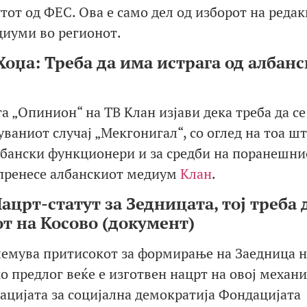
тот од ФЕС. Ова е само дел од изборот на редак
иуми во регионот.
оџа: Треба да има истрага од албан
а „Опинион“ на ТВ Клан изјави дека треба да се
уваниот случај „Мекгонигал“, со оглед на тоа шт
албански функционери и за средби на поранешни
 пренесе албанскиот медиум
Клан
.
црт-статут за З
едницата, тој треба 
от на Косово (документ)
големува притисокот за формирање на Заедница н
о предлог веќе е изготвен нацрт на овој механи
цијата за социјална демократија Фондацијата