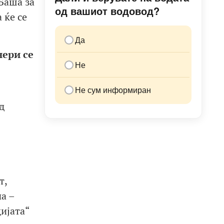
Баша за
од вашиот водовод?
 ќе се
Да
нери се
Не
Не сум информиран
д
т,
а –
ијата“