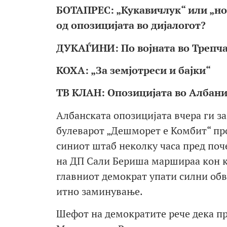
БОТАПРЕС: „Кукавичлук“ или „но
од опозицијата во дијалогот?
ДУКАЃИНИ: По војната во Трепча 
КОХА: „За земјотреси и бајки“
ТВ КЛАН: Опозицијата во Албаниј
Албанската опозицијата вчера ги з
булеварот „Дешморет е Комбит“ про
синиот штаб неколку часа пред поче
на ДП Сали Бериша маршираа кон к
главниот демократ упати силни обв
итно заминување.
Шефот на демократите рече дека п