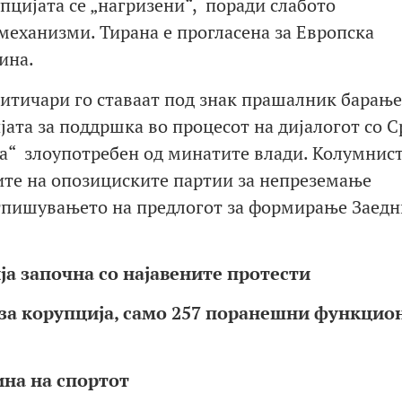
пцијата се „нагризени“, поради слабото
еханизми. Тирана е прогласена за Европска
ина.
итичари го ставаат под знак прашалник барање
ата за поддршка во процесот на дијалогот со С
а“ злоупотребен од минатите влади. Колумнис
ите на опозициските партии за непреземање
отпишувањето на предлогот за формирање Заедн
а започна со најавените протести
за корупција, само 257 поранешни функцио
ина на спортот