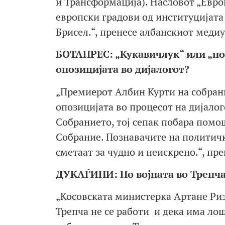
и Трансформација). Насловот „Европ
европски градови од институцијата
Брисел.“, пренесе албанскиот меди
БОТАПРЕС: „Кукавичлук“ или „но
опозицијата во дијалогот?
„Премиерот Албин Курти на собран
опозицијата во процесот на дијалог
Собранието, тој сепак побара помош
Собрание. Познавачите на политички
сметаат за чудно и неискрено.“, п
ДУКАЃИНИ: По војната во Трепча 
„Косовската министерка Артане Риз
Трепча не се работи и дека има лош