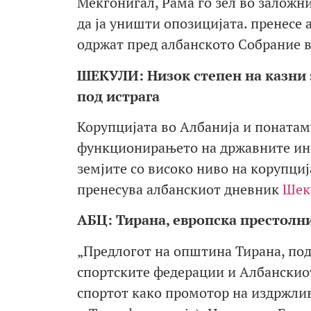
Мекгонигал, Рама го зел во залож
да ја уништи опозицијата. пренесе
одржат пред албанското Собрание в
ШЕКУЛИ: Низок степен на казни 
под истрага
Корупцијата во Албанија и понатам
функционирањето на државните инс
земјите со високо ниво на корупци
пренесува албанскиот дневник
Шек
АБЦ: Тирана, европска престолн
„Предлогот на општина Тирана, под
спортските федерации и Албанскио
спортот како промотор на издржлив