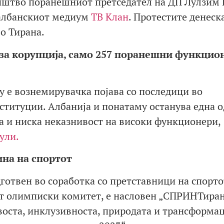
ништво поранешниот претседател на ДП Лулзим 
 албанскиот медиум
ТВ Клан
. Протестите денеска
о Тирана.
за корупција, само 257 поранешни функцио
у е вознемирувачка појава со последици во
титуции. Албанија и понатаму останува една о
ја и ниска неказнивост на високи функционери,
ули.
ина на спортот
готвен во соработка со претставници на спорто
т олимписки комитет, е насловен „СПРИНТиран
оста, инклузивноста, природата и трансформац