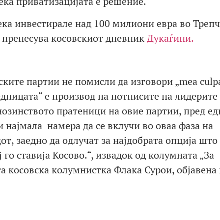
ека приватизацијата е решение.
ека инвестирале над 100 милиони евра во Трепч
“, пренесува косовскиот дневник
Дукаѓини.
ските партии не помисли да изговори „mea culp
едницата“ е производ на потписите на лидерите
нозинството пратеници на овие партии, пред ед
и најмала намера да се вклучи во оваа фаза на
т, заедно да одлучат за најдобрата опција што
 го ставија Косово.“, извадок од колумната „За
та косовска колумнистка Флака Сурои, објавена 