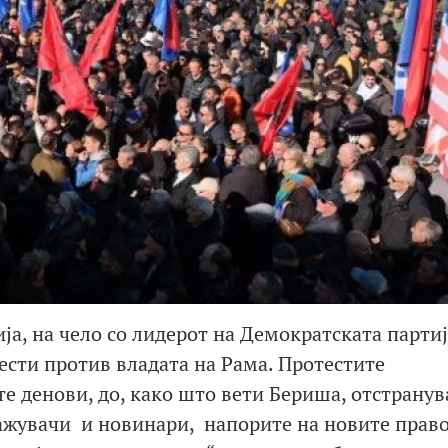
а, на чело со лидерот на Демократската парти
ести против владата на Рама. Протестите
те денови, до, како што вети Бериша, отстрану
ражувачи и новинари, напорите на новите прав