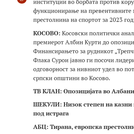
институции во борбата против кору
функционирање на превентивните м
престолнина на спортот за 2023 год
КОСОВО:
Косовски политички анал
премиерот Албин Курти до опозициј
Финансирањето за рудникот „Трепч
Флака Сурои јавно ги посочи лидер
одговорност за нивниот удел во п
српски општини во Косово.
ТВ КЛАН: Опозицијата во Албаниј
ШЕКУЛИ: Низок степен на казни 
под истрага
АБЦ: Тирана, европска престолн