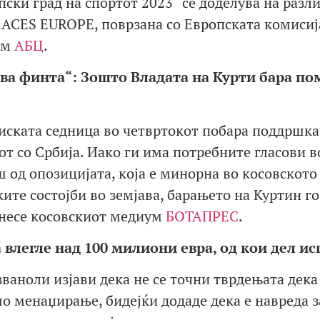
ски град на спортот 2023“ се доделува на разл
 ACES EUROPE, поврзана со Европската комисиј
ум
АБЦ
.
ва финта“: Зошто Владата на Курти бара по
иската седница во четвртокот побара поддршка
от со Србија. Иако ги има потребните гласови в
 од опозицијата, која е минорна во косовското
те состојби во земјава, барањето на Куртин го
ренесе косовскиот медиум
БОТАПРЕС
.
влегле над 100 милиони евра, од кои дел и
ваноли изјави дека не се точни тврдењата дека
о менаџирање, бидејќи додаде дека е навреда з