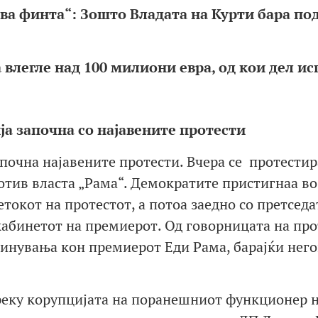
ва финта“: Зошто Владата на Курти бара п
влегле над 100 милиони евра, од кои дел и
а започна со најавените протести
апочна најавените протести. Вчера се протести
тив власта „Рама“. Демократите пристигнаа во
токот на протестот, а потоа заедно со претседа
абинетот на премиерот. Од говорницата на про
инувања кон премиерот Еди Рама, барајќи нег
реку корупцијата на поранешниот функционер 