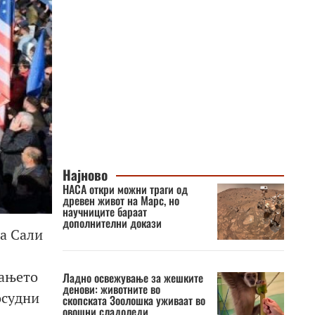
Најново
НАСА откри можни траги од
древен живот на Марс, но
научниците бараат
дополнителни докази
ја Сали
вањето
Ладно освежување за жешките
денови: животните во
осудни
скопската Зоолошка уживаат во
овошни сладоледи