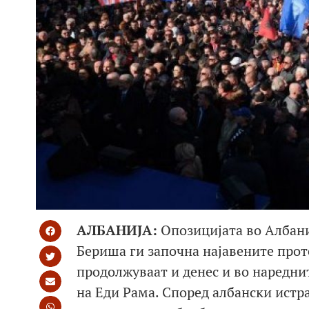
АЛБАНИЈА:
Опозицијата во Албаниј
Бериша ги започна најавените прот
продолжуваат и денес и во наредни
на Еди Рама. Според албански ист