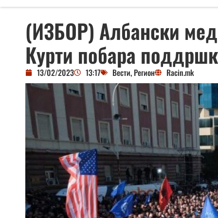
(ИЗБОР) Албански меди
Курти побара поддршк
13/02/2023
13:17
Вести
,
Регион
Racin.mk