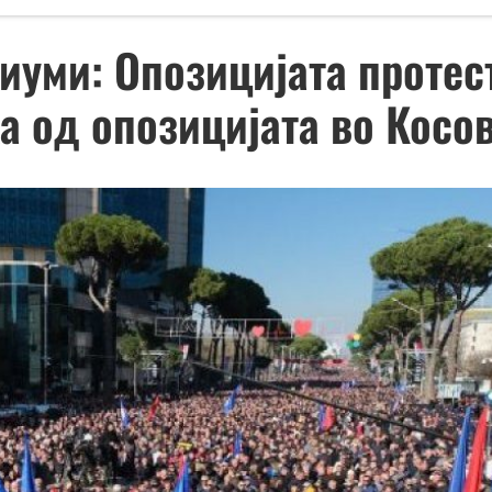
уми: Опозицијата протест
а од опозицијата во Косо