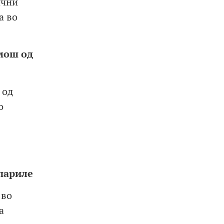
ични
а во
мош од
 од
о
спариле
 во
а