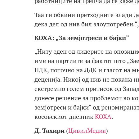
работниците на Трепча да се каже д
Таа ги обвини претходните влади д
дека дел од нив бил злоупотребен.
КОХА: „За земјотреси и бајки“
„Ниту еден од лидерите на опозици
име на партиите за фактот што „За
ПДК, поточно на ЛДК и гласот на м
деценија. Никој од нив не покажа н
екстремно голем притисок од Западо
донесе решение за проблемот во кој
земјотреси и бајки“ од реномирана
косовскиот дневник
КОХА
.
Д. Тахири
(
ЦивилМедиа
)