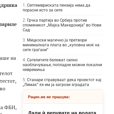
оддршка
Септемвриската пензија нема да
порасне исто за сите
Грчка партија во Србија против
спариле
споменикот „Мајка Македонија“ во Нови
Сад
Мицкоски магично ја претвори
минималната плата во „куповна моќ на
сите граѓани“
раше на
Сателитите бележат силно
наоблачување, попладне можни локални
невремиња
телот
тестот,
Станари стравуваат дека проектот кај
„Лимак“ ќе им ја загрози зградата
ово
Рацин.мк ве прашува:
на ФБИ,
Дали ѝ верувате на водата