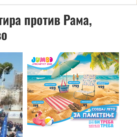
ира против Рама,
во