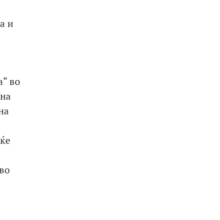
а и
a“ во
 на
на
 ќе
во