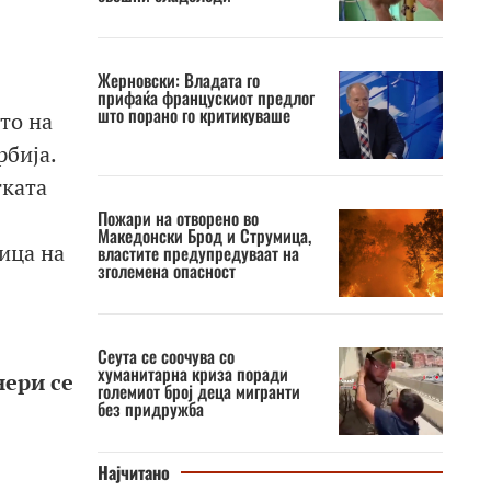
Жерновски: Владата го
прифаќа францускиот предлог
што порано го критикуваше
то на
рбија.
тката
Пожари на отворено во
Македонски Брод и Струмица,
ица на
властите предупредуваат на
зголемена опасност
Сеута се соочува со
хуманитарна криза поради
нери се
големиот број деца мигранти
без придружба
Најчитано