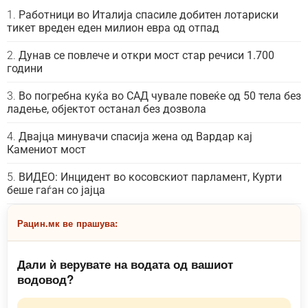
Работници во Италија спасиле добитен лотариски
тикет вреден еден милион евра од отпад
Дунав се повлече и откри мост стар речиси 1.700
години
Во погребна куќа во САД чувале повеќе од 50 тела без
ладење, објектот останал без дозвола
Двајца минувачи спасија жена од Вардар кај
Камениот мост
ВИДЕО: Инцидент во косовскиот парламент, Курти
беше гаѓан со јајца
Рацин.мк ве прашува:
Дали ѝ верувате на водата од вашиот
водовод?