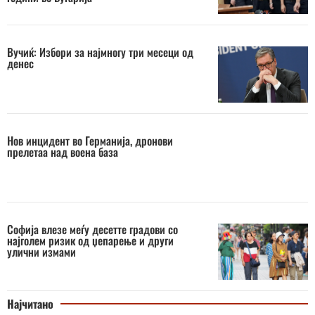
Вучиќ: Избори за најмногу три месеци од
денес
Нов инцидент во Германија, дронови
прелетаа над воена база
Софија влезе меѓу десетте градови со
најголем ризик од џепарење и други
улични измами
Најчитано