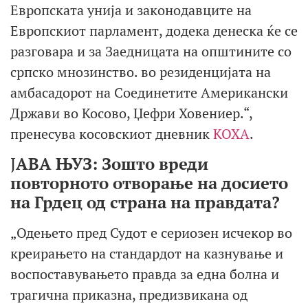
Европската унија и законодавците на
Европскиот парламент, додека денеска ќе се
разговара и за Заедницата на општините со
српско мнозинство. во резиденцијата на
амбасадорот на Соединетите Американски
Држави во Косово, Џефри Ховениер.“,
пренесува косовскиот дневник
КОХА
.
Ј
АВА ЊУЗ: Зошто вреди
повторното отворање на досието
на Грдец од страна на правдата?
„Одењето пред Судот е сериозен исчекор во
креирањето на стандардот на казнување и
воспоставувањето правда за една болна и
трагична приказна, предизвикана од