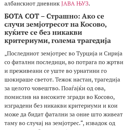
албанскиот дневник
ЈАВА ЊУЗ
.
БОТА СОТ – Страшно: Ако се
случи земјотресот на Косово,
куќите се без никакви
критериуми, голема трагедија
„Последниот земјотрес во Турција и Сирија
со фатални последици, во потрага по жртви
и преживеани се уште во урнатини го
шокираше светот. Тежок настан, трагедија
за целото човештво. Поаѓајќи од ова,
помислив на високите згради во Косово,
изградени без никакви критериуми и кои
може да бидат фатални за оние што живеат
таму во случај на земјотрес.“, извадок од