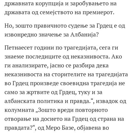
државната корупција и заробувањето на
државата од семејството на премиерот.
Но, зошто правичното судење за Грдец е од
извонредно значење за Албанија?
Петнаесет години по трагедијата, сега ги
знаеме последиците од неказнивоста. Ако
ги анализирате, јасно се разбира дека
неказнивоста на сторителите на трагедијата
во Грдец произведе своевидна трагедија не
само за жртвите од Грдец, туку и за
албанската политика и правда.“, извадок од
колумната „Зошто вреди повторното
отворање на досието на Грдец од страна на
правдата?“, од Меро Базе, објавена во