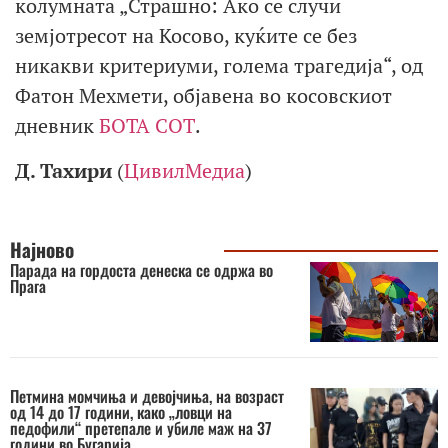
колумната „Страшно: Ако се случи
земјотресот на Косово, куќите се без
никакви критериуми, голема трагедија“, од
Фатон Мехмети, објавена во косовскиот
дневник
БОТА СОТ
.
Д. Тахири
(
ЦивилМедиа
)
Најново
Парада на гордоста денеска се одржа во
Прага
Петмина момчиња и девојчиња, на возраст
од 14 до 17 години, како „ловци на
педофили“ претепале и убиле маж на 37
години во Бугарија