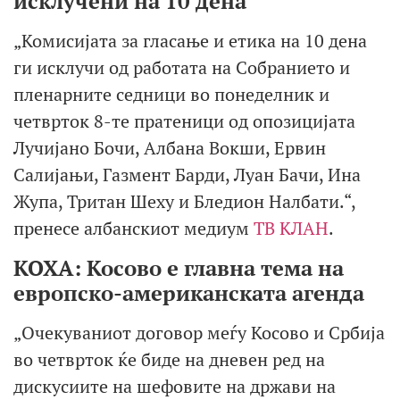
исклучени на 10 дена
„Комисијата за гласање и етика на 10 дена
ги исклучи од работата на Собранието и
пленарните седници во понеделник и
четврток 8-те пратеници од опозицијата
Лучијано Бочи, Албана Вокши, Ервин
Салијањи, Газмент Барди, Луан Бачи, Ина
Жупа, Тритан Шеху и Бледион Налбати.“,
пренесе албанскиот медиум
ТВ КЛАН
.
КОХА: Косово е главна тема на
европско-американската агенда
„Очекуваниот договор меѓу Косово и Србија
во четврток ќе биде на дневен ред на
дискусиите на шефовите на држави на