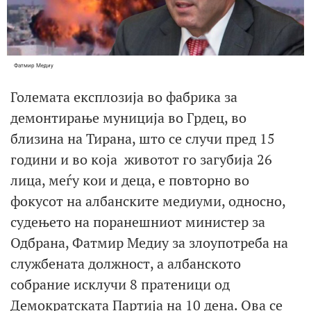
Фатмир Медиу
Големата експлозија во фабрика за
демонтирање муниција во Грдец, во
близина на Тирана, што се случи пред 15
години и во која животот го загубија 26
лица, меѓу кои и деца, е повторно во
фокусот на албанските медиуми, односно,
судењето на поранешниот министер за
Одбрана, Фатмир Медиу за злоупотреба на
службената должност, а албанското
собрание исклучи 8 пратеници од
Демократската Партија на 10 дена. Ова се