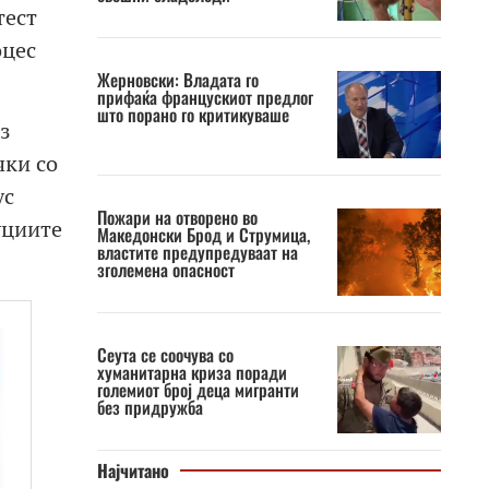
тест
оцес
Жерновски: Владата го
прифаќа францускиот предлог
што порано го критикуваше
з
чки со
ус
Пожари на отворено во
уциите
Македонски Брод и Струмица,
властите предупредуваат на
зголемена опасност
Сеута се соочува со
хуманитарна криза поради
големиот број деца мигранти
без придружба
Најчитано