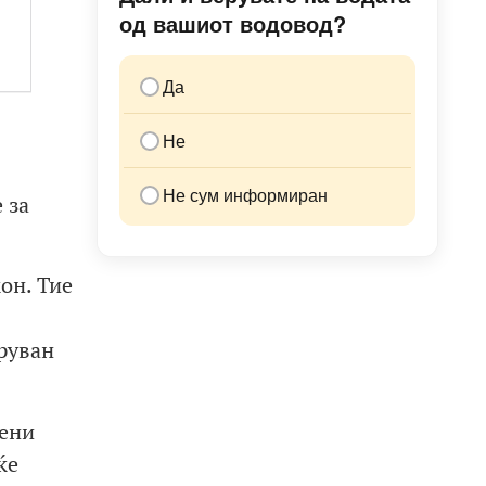
од вашиот водовод?
Да
Не
Не сум информиран
 за
он. Тие
руван
мени
ќе