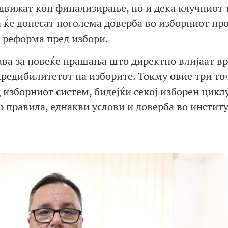
движат кон финализирање, но и дека клучниот 
а ќе донесат поголема доверба во изборниот пр
 реформа пред избори.
ава за повеќе прашања што директно влијаат вр
кредибилитетот на изборите. Токму овие три то
 изборниот систем, бидејќи секој изборен цикл
р правила, еднакви услови и доверба во инстит