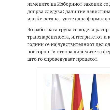
измените на Изборниот законик се 
допрва следува: дали тие навистин
или ќе останат уште една формална
Во работната група се водела распр
транспарентноста, интегритетот и 
години се најчувствителниот дел од
повторно ги отвора дилемите за фе
што го спроведуваат процесот.