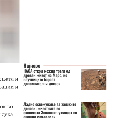
Најново
НАСА откри можни траги од
древен живот на Марс, но
ењата и
научниците бараат
дополнителни докази
зации и
Ладно освежување за жешките
ок во
денови: животните во
скопската Зоолошка уживаат во
 дека
овошни сладоледи