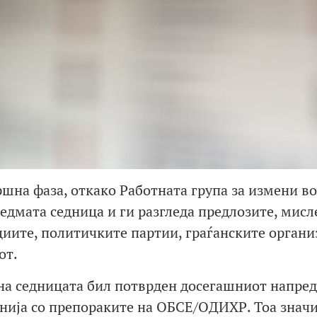
шна фаза, откако Работната група за измени во
седмата седница и ги разгледа предлозите, мисл
иите, политичките партии, граѓанските органи
от.
на седницата бил потврден досегашниот напред
нија со препораките на ОБСЕ/ОДИХР. Тоа значи