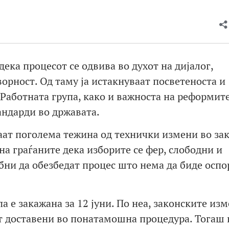
ека процесот се одвива во духот на дијалог,
орност. Од таму ја истакнуваат посветеноста и
Работната група, како и важноста на реформите
андарди во државата.
ат поголема тежина од технички измени во зак
на граѓаните дека изборите се фер, слободни и
бни да обезбедат процес што нема да биде оспо
а е закажана за 12 јуни. По неа, законските из
ат доставени во понатамошна процедура. Тогаш 