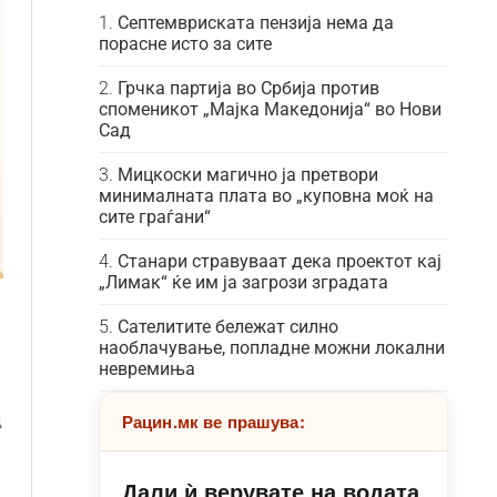
Септемвриската пензија нема да
порасне исто за сите
Грчка партија во Србија против
споменикот „Мајка Македонија“ во Нови
Сад
Мицкоски магично ја претвори
минималната плата во „куповна моќ на
сите граѓани“
Станари стравуваат дека проектот кај
„Лимак“ ќе им ја загрози зградата
Сателитите бележат силно
наоблачување, попладне можни локални
невремиња
Рацин.мк ве прашува:
Дали ѝ верувате на водата