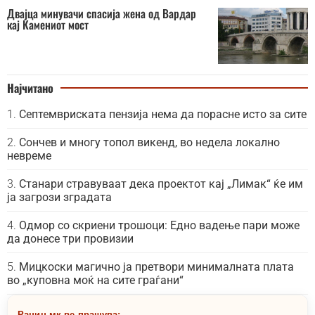
Двајца минувачи спасија жена од Вардар
кај Камениот мост
Најчитано
Септемвриската пензија нема да порасне исто за сите
Сончев и многу топол викенд, во недела локално
невреме
Станари стравуваат дека проектот кај „Лимак“ ќе им
ја загрози зградата
Одмор со скриени трошоци: Едно вадење пари може
да донесе три провизии
Мицкоски магично ја претвори минималната плата
во „куповна моќ на сите граѓани“
Рацин.мк ве прашува: