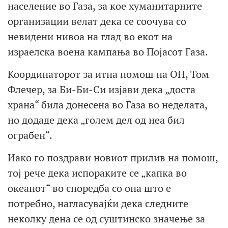
население во Газа, за кое хуманитарните
организации велат дека се соочува со
невидени нивоа на глад во екот на
израелска воена кампања во Појасот Газа.
Координаторот за итна помош на ОН, Том
Флечер, за Би-Би-Си изјави дека „доста
храна“ била донесена во Газа во неделата,
но додаде дека „голем дел од неа бил
ограбен“.
Иако го поздрави новиот прилив на помош,
тој рече дека испораките се „капка во
океанот“ во споредба со она што е
потребно, нагласувајќи дека следните
неколку дена се од суштинско значење за