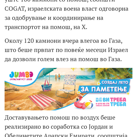
COGAT, израелската воена власт одговорна
за одобрување и координирање на
транспортот на помош, на X.
Околу 120 камиони вчера влегоа во Газа,
што беше првпат по повеќе месеци Израел
да дозволи голем влез на помош во Газа.
Доставувањето помош по воздух беше
реализирано во соработка со Јордан и
Обединетите Арапски Емирати, соопштија