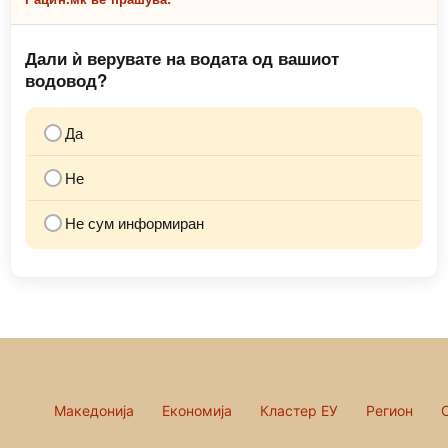
Дали ѝ верувате на водата од вашиот
водовод?
Да
Не
Не сум информиран
Македонија
Економија
Кластер ЕУ
Регион