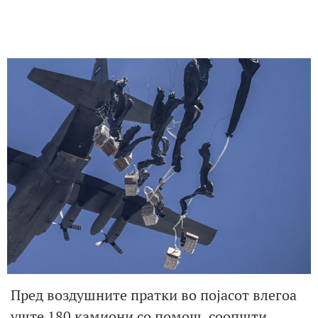
Пред воздушните пратки во појасот влегоа
уште 180 камиони со помош, соопшти