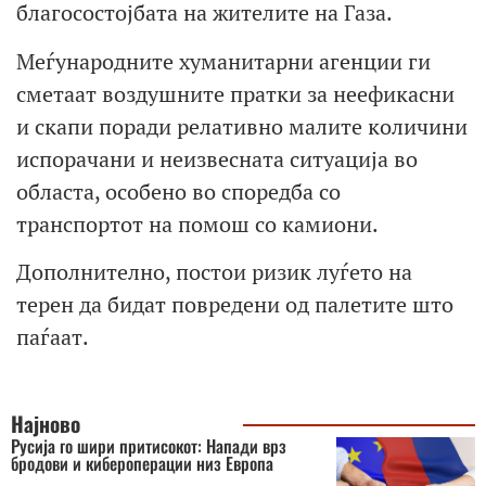
благосостојбата на жителите на Газа.
Меѓународните хуманитарни агенции ги
сметаат воздушните пратки за неефикасни
и скапи поради релативно малите количини
испорачани и неизвесната ситуација во
областа, особено во споредба со
транспортот на помош со камиони.
Дополнително, постои ризик луѓето на
терен да бидат повредени од палетите што
паѓаат.
Најново
Русија го шири притисокот: Напади врз
бродови и кибероперации низ Европа