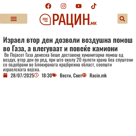
Израел втор ден дозволи воздушна помош
во Газа, а влегуваат и повеќе камиони
Во Појасот Газа денеска беше доставена хуманитарна помош од
воздух, втор ден по ред, при што околу 20 палети храна беа спуштени
со падобрани во блокираната крајбрежна област, соопшти
израелската војска.
28/07/2025
18:30
Вести
,
Свет
Racin.mk