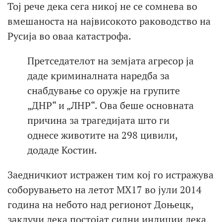
Тој рече дека сега никој не се сомнева во
вмешаноста на највисокото раководство на
Русија во оваа катастрофа.
Претседателот на земјата агресор ја
даде криминалната наредба за
снабдување со оружје на групите
„ДНР“ и „ЛНР“. Ова беше основната
причина за трагедијата што ги
однесе животите на 298 цивили,
додаде Костин.
Заедничкиот истражен тим кој го истражува
соборувањето на летот МХ17 во јули 2014
година на небото над регионот Доњецк,
заклучи дека постојат силни индиции дека