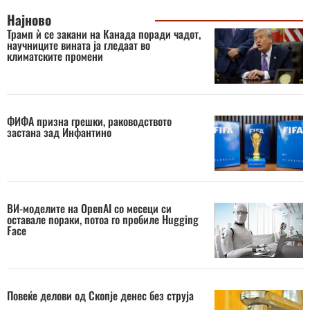
Најново
Трамп ѝ се закани на Канада поради чадот,
научниците вината ја гледаат во
климатските промени
ФИФА призна грешки, раководството
застана зад Инфантино
ВИ-моделите на OpenAI со месеци си
оставале пораки, потоа го пробиле Hugging
Face
Повеќе делови од Скопје денес без струја