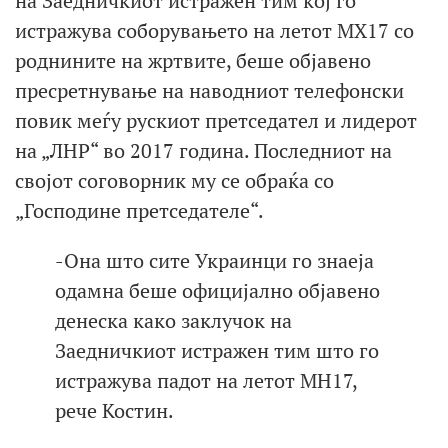
на Заедничкиот истражен тим кој го
истражува соборувањето на летот МХ17 со
роднините на жртвите, беше објавено
пресретнување на наводниот телефонски
повик меѓу рускиот претседател и лидерот
на „ЛНР“ во 2017 година. Последниот на
својот соговорник му се обраќа со
„Господине претседателе“.
-Она што сите Украинци го знаеја
одамна беше официјално објавено
денеска како заклучок на
Заедничкиот истражен тим што го
истражува падот на летот MH17,
рече Костин.