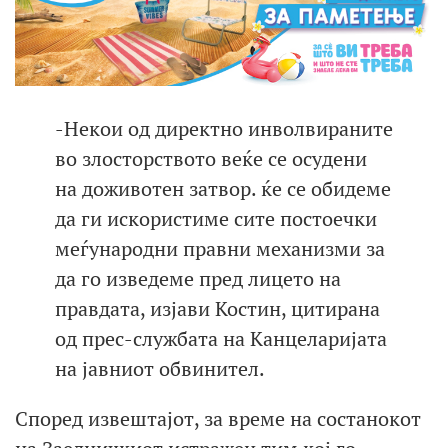
-Некои од директно инволвираните
во злосторството веќе се осудени
на доживотен затвор. ќе се обидеме
да ги искористиме сите постоечки
меѓународни правни механизми за
да го изведеме пред лицето на
правдата, изјави Костин, цитирана
од прес-службата на Канцеларијата
на јавниот обвинител.
Според извештајот, за време на состанокот