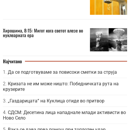
Хирошима, 8:15: Мигот кога светот влезе во
нуклеарната ера
Најчитано
Да се подготвуваме за повисоки сметки за струја
Кризата не им може ништо: Победничката рута на
крузерите
„Газдарицата“ на Куклица отиде во притвор
СДСМ: Десетина лица нападнале млади активисти во
Ново Село
Вака се дава прва помош при топлотен удар