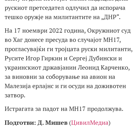
рускиот претседател одлучил да испорача
тешко оружје на милитантите на „ДНР“.
На 17 ноември 2022 година, Окружниот суд
во Хаг донесе пресуда во случајот MH17,
прогласувајќи ги тројцата руски милитанти,
Русите Игор Гиркин и Сергеј Дубински и
украинскиот државјанин Леонид Карченко,
за виновни за соборување на авион на
Малезија ерлајнс и ги осуди на доживотен
затвор.
Истрагата за падот на MH17 продолжува.
Подготви: Д. Мишев
(
ЦивилМедиа
)