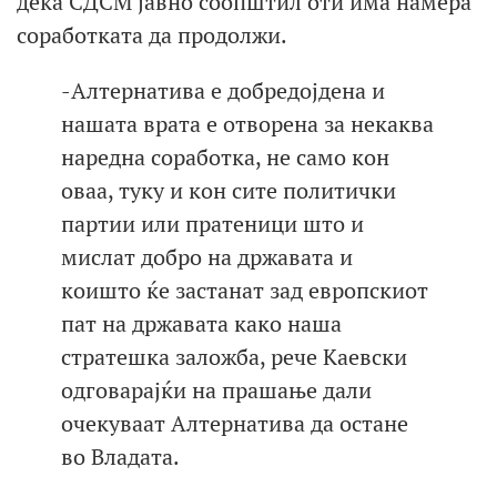
дека СДСМ јавно соопштил оти има намера
соработката да продолжи.
-Алтернатива е добредојдена и
нашата врата е отворена за некаква
наредна соработка, не само кон
оваа, туку и кон сите политички
партии или пратеници што и
мислат добро на државата и
коишто ќе застанат зад европскиот
пат на државата како наша
стратешка заложба, рече Каевски
одговарајќи на прашање дали
очекуваат Алтернатива да остане
во Владата.