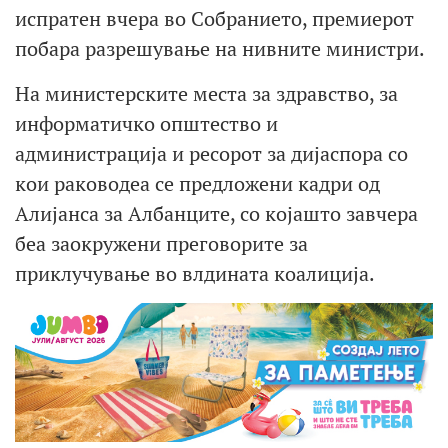
испратен вчера во Собранието, премиерот
побара разрешување на нивните министри.
На министерските места за здравство, за
информатичко општество и
администрација и ресорот за дијаспора со
кои раководеа се предложени кадри од
Алијанса за Албанците, со којашто завчера
беа заокружени преговорите за
приклучување во влдината коалиција.