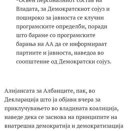
Владата, за Демократскиот сојуз и
пошироко за јавноста се клучни
програмските определби, поради
што бараме со програмските
барања на АА да се информираат
партиите и јавноста, наведоа во
соопштение од Демократски сојуз.
Алијансата за Албанците, пак, во
Декларација што ја објави вчера за
приклучувањето во владината коалиција,
наведе дека се заснова на принципите на
внатрешна демократија и демократизација