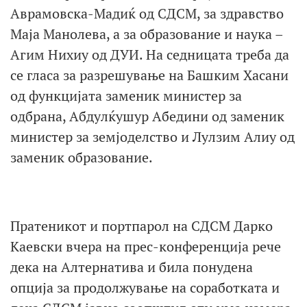
Аврамовска-Мадиќ од СДСМ, за здравство
Маја Манолева, а за образование и наука –
Агим Нихиу од ДУИ. На седницата треба да
се гласа за разрешување на Башким Хасани
од функцијата заменик министер за
одбрана, Абдулќушур Абедини од заменик
министер за земјоделство и Лулзим Алиу од
заменик образование.
Пратеникот и портпарол на СДСМ Дарко
Каевски вчера на прес-конференција рече
дека на Алтернатива и била понудена
опција за продолжување на соработката и