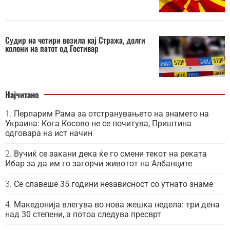
Судир на четири возила кај Стража, долги
колони на патот од Гостивар
Најчитано
Перпарим Рама за отстранувањето на знамето на
Украина: Кога Косово не се почитува, Приштина
одговара на ист начин
Вучиќ се закани дека ќе го смени текот на реката
Ибар за да им го загорчи животот на Албанците
Се славеше 35 години независност со утнато знаме
Македонија влегува во нова жешка недела: три дена
над 30 степени, а потоа следува пресврт