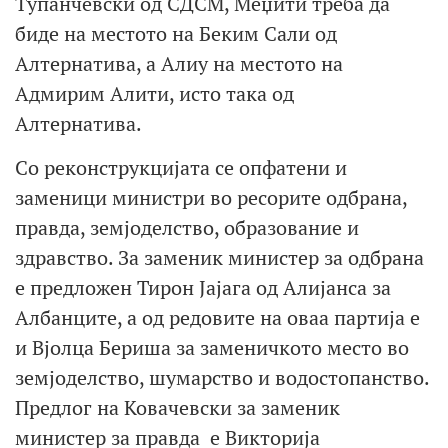
Тупанчевски од СДСМ, Меџити треба да
биде на местото на Беким Сали од
Алтернатива, а Алиу на местото на
Адмирим Алити, исто така од
Алтернатива.
Со реконструкцијата се опфатени и
заменици министри во ресорите одбрана,
правда, земјоделство, образование и
здравство. За заменик министер за одбрана
е предложен Тирон Јајага од Алијанса за
Албанците, а од редовите на оваа партија е
и Вјолца Бериша за заменичкото место во
земјоделство, шумарство и водостопанство.
Предлог на Ковачевски за заменик
министер за правда е Викторија