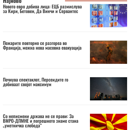
Најново
Новото евро добива лица: ЕЦБ размислува
за Кири, Бетовен, Да Винчи и Сервантес
Пожарите повторно се разгореа во
Франција, можна нова масовна евакуација
Почнува спектаклот, Персеидите го
добиваат својот максимум
Со неписмени држава не се прави: За
ВМРО-ДПМНЕ и погрешното знаме стана
„уметничка слобода“