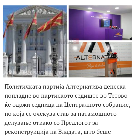
Политичката партија Алтернатива денеска
попладне во партиското седиште во Тетово
ќе одржи седница на Централното собрание,
по која се очекува став за натамошното
делување откако со Предлогот за
реконструкција на Владата, што беше