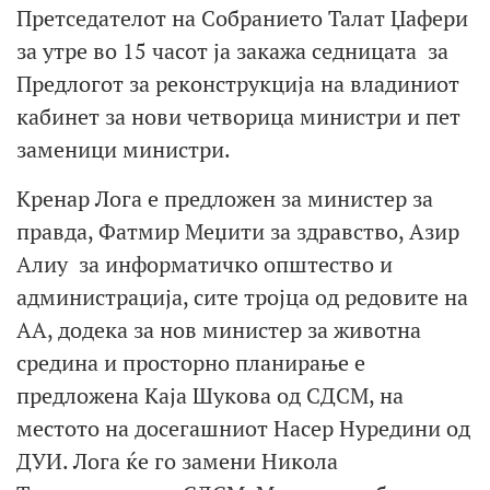
Претседателот на Собранието Талат Џафери
за утре во 15 часот ја закажа седницата за
Предлогот за реконструкција на владиниот
кабинет за нови четворица министри и пет
заменици министри.
Кренар Лога е предложен за министер за
правда, Фатмир Меџити за здравство, Азир
Алиу за информатичко општество и
администрација, сите тројца од редовите на
АА, додека за нов министер за животна
средина и просторно планирање е
предложена Каја Шукова од СДСМ, на
местото на досегашниот Насер Нуредини од
ДУИ. Лога ќе го замени Никола