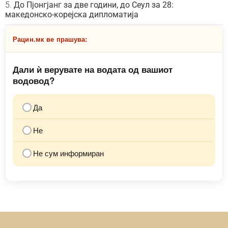
До Пјонгјанг за две години, до Сеул за 28:
македонско-корејска дипломатија
Рацин.мк ве прашува:
Дали ѝ верувате на водата од вашиот
водовод?
Да
Не
Не сум информиран