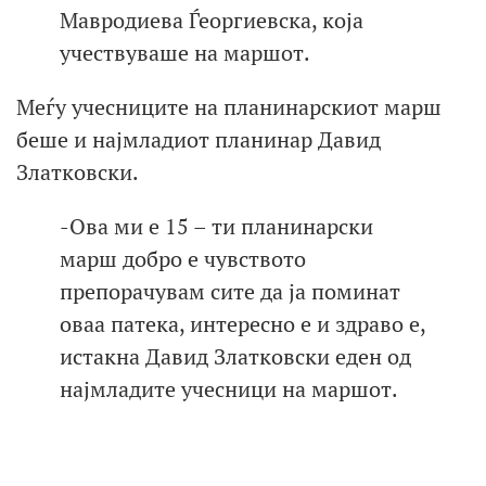
Мавродиева Ѓеоргиевска, која
учествуваше на маршот.
Меѓу учесниците на планинарскиот марш
беше и најмладиот планинар Давид
Златковски.
-Ова ми е 15 – ти планинарски
марш добро е чувството
препорачувам сите да ја поминат
оваа патека, интересно е и здраво е,
истакна Давид Златковски еден од
најмладите учесници на маршот.