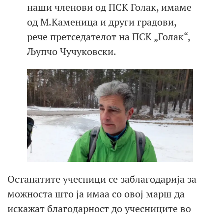
наши членови од ПСК Голак, имаме
од М.Каменица и други градови,
рече претседателот на ПСК „Голак“,
Љупчо Чучуковски.
Останатите учесници се заблагодарија за
можноста што ја имаа со овој марш да
искажат благодарност до учесниците во