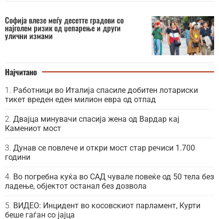
Софија влезе меѓу десетте градови со
најголем ризик од џепарење и други
улични измами
Најчитано
Работници во Италија спасиле добитен лотариски
тикет вреден еден милион евра од отпад
Двајца минувачи спасија жена од Вардар кај
Камениот мост
Дунав се повлече и откри мост стар речиси 1.700
години
Во погребна куќа во САД чувале повеќе од 50 тела без
ладење, објектот останал без дозвола
ВИДЕО: Инцидент во косовскиот парламент, Курти
беше гаѓан со јајца