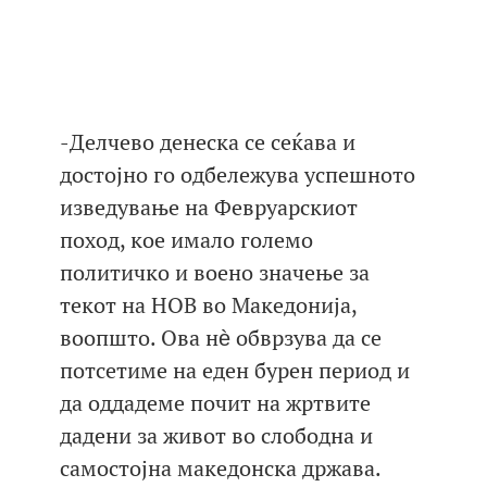
-Делчево денеска се сеќава и
достојно го одбележува успешното
изведување на Февруарскиот
поход, кое имало големо
политичко и воено значење за
текот на НОВ во Македонија,
воопшто. Ова нѐ обврзува да се
потсетиме на еден бурен период и
да оддадеме почит на жртвите
дадени за живот во слободна и
самостојна македонска држава.