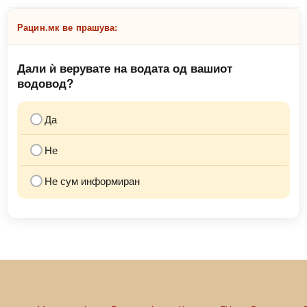
Рацин.мк ве прашува:
Дали ѝ верувате на водата од вашиот
водовод?
Да
Не
Не сум информиран