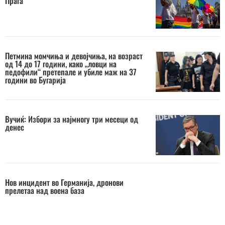
Прага
Петмина момчиња и девојчиња, на возраст
од 14 до 17 години, како „ловци на
педофили“ претепале и убиле маж на 37
години во Бугарија
Вучиќ: Избори за најмногу три месеци од
денес
Нов инцидент во Германија, дронови
прелетаа над воена база