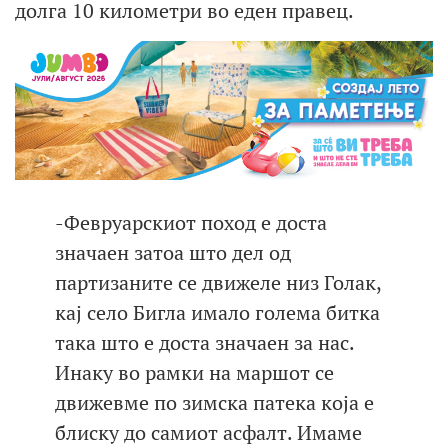
долга 10 километри во еден правец.
-Февруарскиот поход е доста
значаен затоа што дел од
партизаните се движеле низ Голак,
кај село Бигла имало голема битка
така што е доста значаен за нас.
Инаку во рамки на маршот се
движевме по зимска патека која е
блиску до самиот асфалт. Имаме