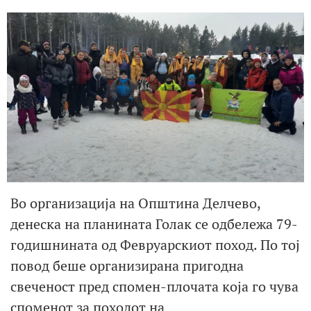
Во организација на Општина Делчево,
денеска на планината Голак се одбележа 79-
годишнината од Февруарскиот поход. По тој
повод беше организирана пригодна
свеченост пред спомен-плочата која го чува
споменот за походот на