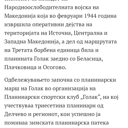
Народноослободителната војска на
Македонија која во февруари 1944 година
извршила оперативни дејства на
територијата на Источна, Централна и
Западна Македонија, а дел од маршрутата
на Третата борбена единица била и
планината Голак заедно со Беласица,
Плачковица и Осогово.
Одбележувањето започна со планинарски
марш на Голак во организација на
Планинарски спортски клуб „Голак“, на кој
учествуваа триесетина планинари од
Делчево и регионот, кои успешно ја
поминаа зимската планинарска патека