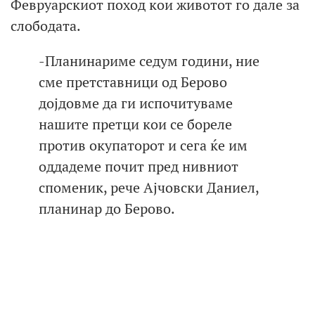
Февруарскиот поход кои животот го дале за
слободата.
-Планинариме седум години, ние
сме претставници од Берово
дојдовме да ги испочитуваме
нашите претци кои се бореле
против окупаторот и сега ќе им
оддадеме почит пред нивниот
споменик, рече Ајчовски Даниел,
планинар до Берово.