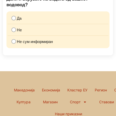
водовод?
Да
Не
Не сум информиран
Македонија
Економија
Кластер ЕУ
Регион
Култура
Магазин
Спорт
Ставови
Наши приказни