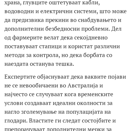
храна, глувците оштетуваат кабли,
водоводни и електрични системи, што може
да предизвика прекини во снабдувањето и
дополнителни безбедносни проблеми. Дел
од фармерите велат дека секојдневно
поставуваат стапици и користат различни
методи за контрола, но дека борбата со
наездата останува тешка.
Експертите објаснуваат дека ваквите појави
не се невообичаени во Австралија и
најчесто се случуваат кога временските
услови создаваат идеални околности за
нагло зголемување на популацијата на
глодари. Властите ги следат состојбите и
препорачуваат дополнителни мерки за