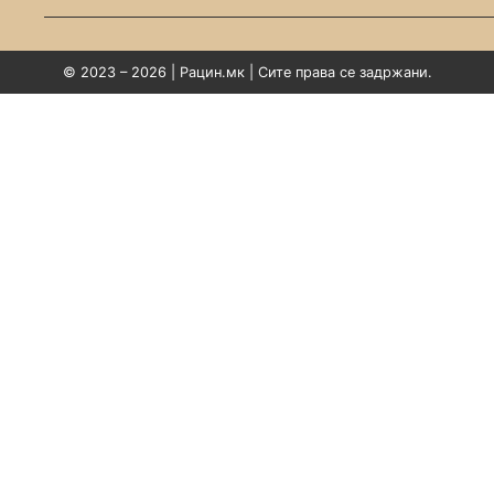
© 2023 – 2026 | Рацин.мк | Сите права се задржани.