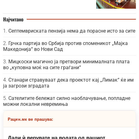
Најчитано
Септемвриската пензија нема да порасне исто за сите
Грчка партија во Србија против споменикот „Мајка
Македонија“ во Нови Сад
Мицкоски магично ја претвори минималната плата
во „куповна моќ на сите граѓани“
Станари стравуваат дека проектот кај „Лимак“ ќе им
ја загрози зградата
Сателитите бележат силно наоблачување, попладне
можни локални невремиња
Рацин.мк ве прашува:
Дали ѝ верувате на водата од вашиот