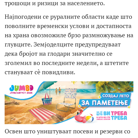
трошоци и ризици за населението.
Најпогодени се руралните области каде што
поволните временски услови и достапноста
на храна овозможиле брзо размножување на
глувците. Земјоделците предупредуваат
дека бројот на глодари значително се
зголемил во последните недели, а штетите
стануваат сè повидливи.
Освен што уништуваат посеви и резерви со