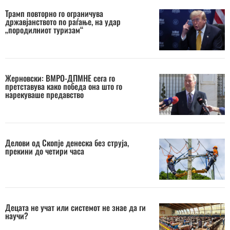
Трамп повторно го ограничува
државјанството по раѓање, на удар
„породилниот туризам“
Жерновски: ВМРО-ДПМНЕ сега го
претставува како победа она што го
нарекуваше предавство
Делови од Скопје денеска без струја,
прекини до четири часа
Децата не учат или системот не знае да ги
научи?