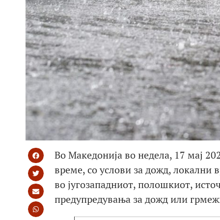
Во Македонија во недела, 17 мај 2
време, со услови за дожд, локални 
во југозападниот, полошкиот, источ
предупредувања за дожд или грмеж