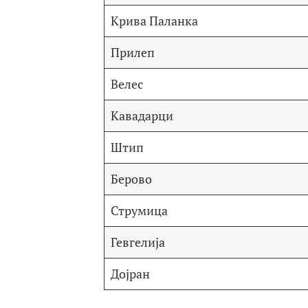
Крива Паланка
Прилеп
Велес
Кавадарци
Штип
Берово
Струмица
Гевгелија
Дојран