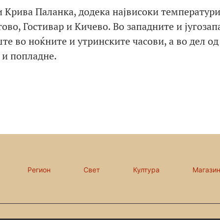
и Крива Паланка, додека највисоки температури
тово, Гостивар и Кичево. Во западните и југоза
те во ноќните и утринските часови, а во дел од
 и попладне.
Регион
Свет
Култура
Магази