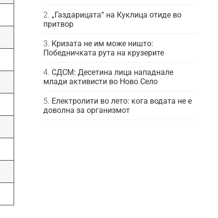
„Газдарицата“ на Куклица отиде во
притвор
Кризата не им може ништо:
Победничката рута на крузерите
СДСМ: Десетина лица нападнале
млади активисти во Ново Село
Електролити во лето: кога водата не е
доволна за организмот