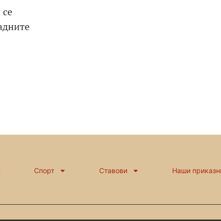
 се
падните
н
Спорт
Ставови
Наши приказн