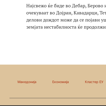
Најсвежо ќе биде во Дебар, Берово 
очекуваат во Дојран, Кавадарци, Те
делови дождот може да се појави уш
земјата нестабилноста ќе продолжи
Македонија
Економија
Кластер ЕУ