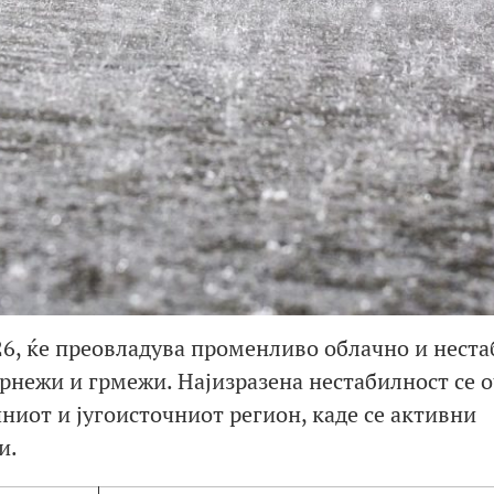
026, ќе преовладува променливо облачно и нест
врнежи и грмежи. Најизразена нестабилност се 
ниот и југоисточниот регион, каде се активни
и.