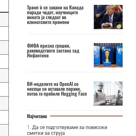
Трамп ѝ се закани на Канада
поради чадот, научниците
вината ја гледаат во
климатските промени
ФИФА призна грешки,
раководството застана зад
Инфантино
ВИ-моделите на OpenAI со
месеци си оставале пораки,
потоа го пробиле Hugging Face
Најчитано
Да се подготвуваме за повисоки
сметки за струја