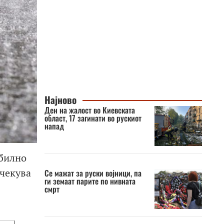
Најново
Ден на жалост во Киевската
област, 17 загинати во рускиот
напад
абилно
очекува
Се мажат за руски војници, па
ги земаат парите по нивната
смрт