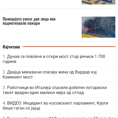
Полицијата уапси две лица кои
подметнувале пожари
Најчитано
Дунав се повлече и откри мост стар речиси 1.700
години
Двајца минувачи спасија жена од Вардар кај
Камениот мост
Работници во Италија спасиле добитен лотариски
тикет вреден еден милион евра од отпад
ВИДЕО: Инцидент во косовскиот парламент, Курти
беше гаѓан со јајца