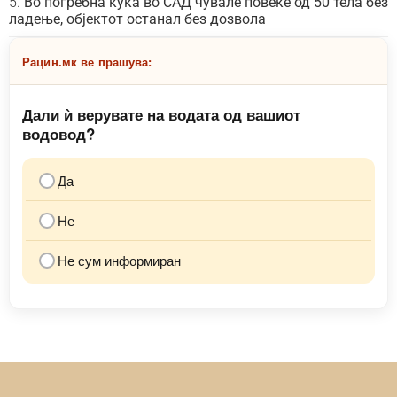
Во погребна куќа во САД чувале повеќе од 50 тела без
ладење, објектот останал без дозвола
Рацин.мк ве прашува:
Дали ѝ верувате на водата од вашиот
водовод?
Да
Не
Не сум информиран