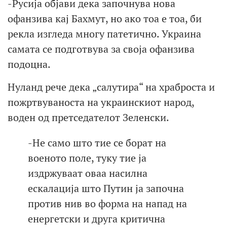
-Русија објави дека започнува нова
офанзива кај Бахмут, но ако тоа е тоа, би
рекла изгледа многу патетично. Украина
самата се подготвува за своја офанзива
подоцна.
Нуланд рече дека „салутира“ на храброста и
пожртвуваноста на украинскиот народ,
воден од претседателот Зеленски.
-Не само што тие се борат на
военото поле, туку тие ја
издржуваат оваа насилна
ескалација што Путин ја започна
против нив во форма на напад на
енергетски и друга критична