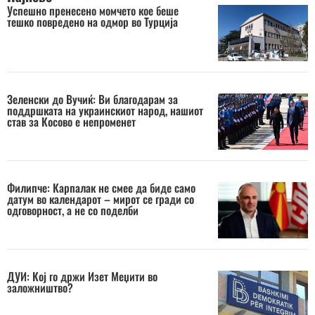
Успешно пренесено момчето кое беше
тешко повредено на одмор во Турција
Зеленски до Вучиќ: Ви благодарам за
поддршката на украинскиот народ, нашиот
став за Косово е непроменет
Филипче: Карпалак не смее да биде само
датум во календарот – мирот се гради со
одговорност, а не со поделби
ДУИ: Кој го држи Изет Меџити во
заложништво?