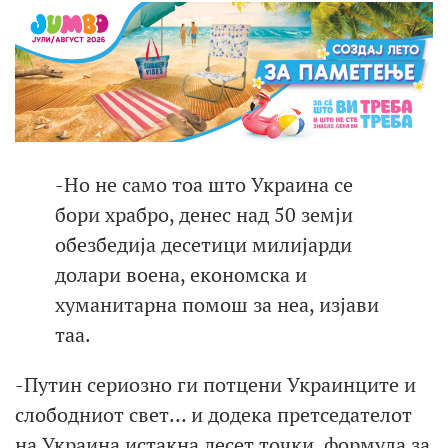
-Но не само тоа што Украина се
бори храбро, денес над 50 земји
обезбедија десетици милијарди
долари воена, економска и
хуманитарна помош за неа, изјави
таа.
-Путин сeриозно ги потцени Украинците и
слободниот свет… и додека претседателот
на Украина истакна десет точки, формула за