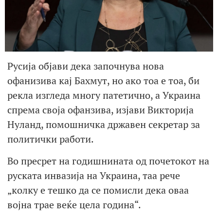
Русија објави дека започнува нова
офанизива кај Бахмут, но ако тоа е тоа, би
рекла изгледа многу патетично, а Украина
спрема своја офанзива, изјави Викторија
Нуланд, помошничка државен секретар за
политички работи.
Во пресрет на годишнината од почетокот на
руската инвазија на Украина, таа рече
„колку е тешко да се помисли дека оваа
војна трае веќе цела година“.