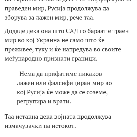
праведен мир, Русија продолжува да
зборува за лажен мир, рече таа.
Додаде дека она што САД го бараат е траен
мир во кој Украина не само што ќе
преживее, туку и ќе напредува во своите
меѓународно признати граници.
-Нема да прифатиме никаков
лажен или фалсифициран мир во
кој Русија ќе можe да се соземе,
регрупира и врати.
Таа истaкна дека војната продолжува
измачувачки на истокот.