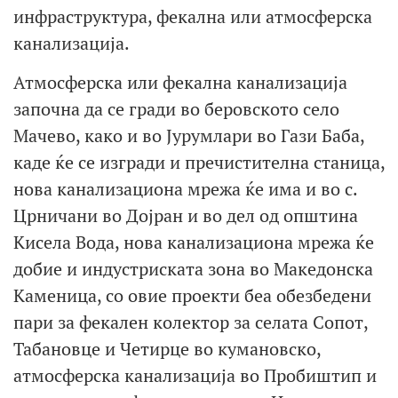
инфраструктура, фекална или атмосферска
канализација.
Атмосферска или фекална канализација
започна да се гради во беровското село
Мачево, како и во Јурумлари во Гази Баба,
каде ќе се изгради и пречистителна станица,
нова канализациона мрежа ќе има и во с.
Црничани во Дојран и во дел од општина
Кисела Вода, нова канализациона мрежа ќе
добие и индустриската зона во Македонска
Каменица, со овие проекти беа обезбедени
пари за фекален колектор за селата Сопот,
Табановце и Четирце во кумановско,
атмосферска канализација во Пробиштип и