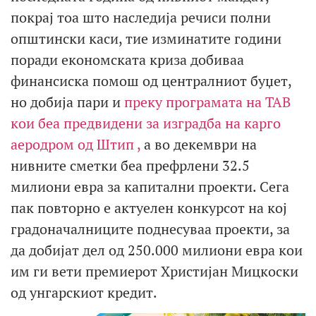
покрај тоа што наследија речиси полни
општински каси, тие изминатите години
поради економската криза добиваа
финансиска помош од централниот буџет,
но добија пари и
преку програмата на ТАВ
кои беа предвидени за изградба на карго
аеродром од Штип ,
а во декември на
нивните сметки беа префрлени 32.5
милиони евра за капитални проекти. Сега
пак повторно е актуелен конкурсот на кој
градоначалниците поднесуваа проекти, за
да добијат дел од 250.000 милиони евра кои
им ги вети премиерот Христијан Мицкоски
од унгарскиот кредит.