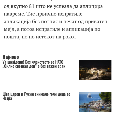
од вкупно 81 што не успеала да аплицира
навреме. Тие првично испратиле
апликација без потпис и печат од приватен
мејл, а потоа испратиле и апликација по
пошта, но по истекот на рокот.
Најново
Уа шнајдери! Без членството во НАТО
„Силно светнал ден“ е без важен зрак
Швајцарец и Русин снимале голи деца во
Истра