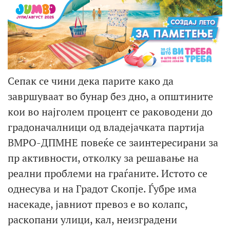
Сепак се чини дека парите како да
завршуваат во бунар без дно, а општините
кои во најголем процент се раководени до
градоначалници од владејачката партија
ВМРО-ДПМНЕ повеќе се заинтересирани за
пр активности, отколку за решавање на
реални проблеми на граѓаните. Истото се
однесува и на Градот Скопје. Ѓубре има
насекаде, јавниот превоз е во колапс,
раскопани улици, кал, неизградени