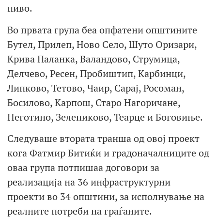
ниво.
Во првата група беа опфатени општините
Бутел, Прилеп, Ново Село, Шуто Оризари,
Крива Паланка, Валандово, Струмица,
Делчево, Ресен, Пробиштип, Карбинци,
Липково, Тетово, Чаир, Сарај, Росоман,
Босилово, Карпош, Старо Нагоричане,
Неготино, Зелениково, Теарце и Боговиње.
Следуваше втората транша од овој проект
кога Фатмир Битиќи и градоначалниците од
оваа група потпишаа договори за
реализација на 36 инфраструктурни
проекти во 34 општини, за исполнување на
реалните потреби на граѓаните.