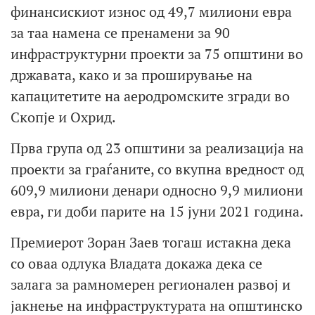
финансискиот износ од 49,7 милиони евра
за таа намена се пренамени за 90
инфраструктурни проекти за 75 општини во
државата, како и за проширување на
капацитетите на аеродромските згради во
Скопје и Охрид.
Прва група од 23 општини за реализација на
проекти за граѓаните, со вкупна вредност од
609,9 милиони денари односно 9,9 милиони
евра, ги доби парите на 15 јуни 2021 година.
Премиерот Зоран Заев тогаш истакна дека
со оваа одлука Владата докажа дека се
залага за рамномерен регионален развој и
јакнење на инфраструктурата на општинско