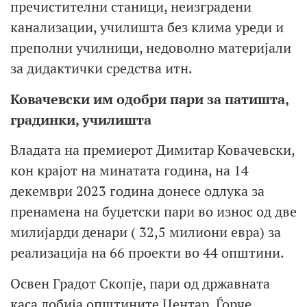
пречистителни станици, неизградени
канализации, училишта без клима уреди и
преполни училници, недоволно материјали
за дидактички средства итн.
Ковачевски им одобри пари за патишта,
градинки, училишта
Владата на премиерот Димитар Ковачевски,
кон крајот на минатата година, на 14
декември 2023 година донесе одлука за
пренамена на буџетски пари во износ од две
милијарди денари ( 32,5 милиони евра) за
реализација на 66 проекти во 44 општини.
Освен Градот Скопје, пари од државната
каса добија општините Центар, Ѓорче