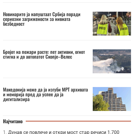
Новинарите ја напуштаат Србија поради
сериозни загрижености за нивната
безбедност
Бројот на пожари расте: пет активни, огнот
стигна и до автопатот Скопје–Велес
Македонија може да ја изгуби МРТ архивата
и меморија пред да успее да ја
дигитализира
Најчитано
Дунав се повлече и откри мост стар речиси 1.700