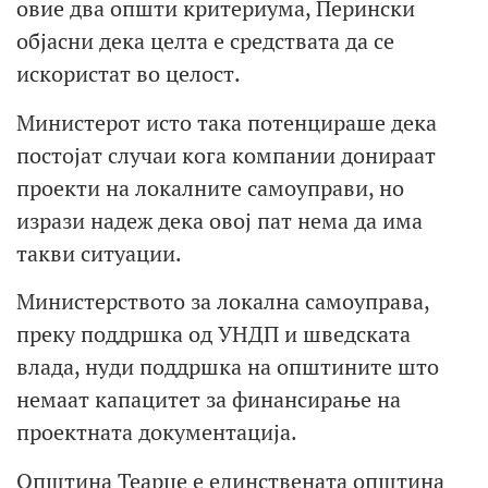
овие два општи критериума, Перински
објасни дека целта е средствата да се
искористат во целост.
Министерот исто така потенцираше дека
постојат случаи кога компании донираат
проекти на локалните самоуправи, но
изрази надеж дека овој пат нема да има
такви ситуации.
Министерството за локална самоуправа,
преку поддршка од УНДП и шведската
влада, нуди поддршка на општините што
немаат капацитет за финансирање на
проектната документација.
Општина Теарце е единствената општина