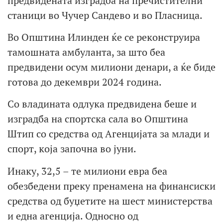
предвидената изградба на пречистителни
станици во Чучер Сандево и во Пласница.
Во Општина Илинден ќе се реконструира
тамошната амбуланта, за што беа
предвидени осум милиони денари, а ќе биде
готова до декември 2024 година.
Со владината одлука предвидена беше и
изградба на спортска сала во Општина
Штип со средства од Агенцијата за млади и
спорт, која започна во јуни.
Инаку, 32,5 – те милиони евра беа
обезбедени преку пренамена на финансиски
средства од буџетите на шест министерства
и една агенција. Односно од