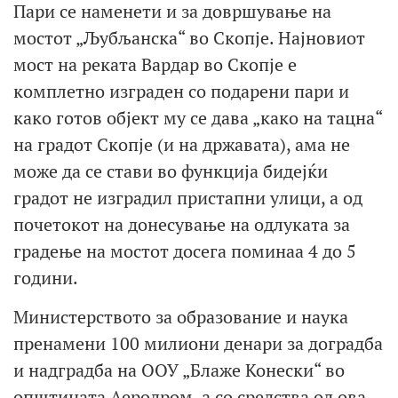
Пари се наменети и за довршување на
мостот „Љубљанска“ во Скопје. Најновиот
мост на реката Вардар во Скопје е
комплетно изграден со подарени пари и
како готов објект му се дава „како на тацна“
на градот Скопје (и на државата), ама не
може да се стави во функција бидејќи
градот не изградил пристапни улици, а од
почетокот на донесување на одлуката за
градење на мостот досега поминаа 4 до 5
години.
Министерството за образование и наука
пренамени 100 милиони денари за доградба
и надградба на ООУ „Блаже Конески“ во
општината Аеродром, а со средства од ова