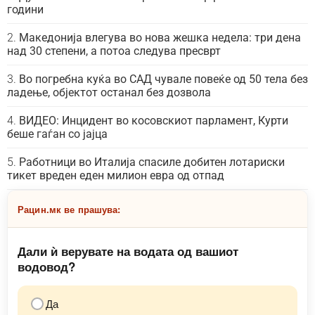
години
Македонија влегува во нова жешка недела: три дена
над 30 степени, а потоа следува пресврт
Во погребна куќа во САД чувале повеќе од 50 тела без
ладење, објектот останал без дозвола
ВИДЕО: Инцидент во косовскиот парламент, Курти
беше гаѓан со јајца
Работници во Италија спасиле добитен лотариски
тикет вреден еден милион евра од отпад
Рацин.мк ве прашува:
Дали ѝ верувате на водата од вашиот
водовод?
Да