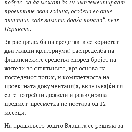
побрзо, за да можат да ги имплементираат
проектите оваа година, особено во оние
општини каде зимата доаѓа порано“, рече
Перински.
За распределба на средствата се користат
два главни критериума: распределба на
финансиските средства според бројот на
жители во општините, врз основа на
последниот попис, и комплетноста на
проектната документација, вклучувајќи ги
сите потребни дозволи и ревидирана
предмет-пресметка не постара од 12
месеци.
На прашањето зошто Владата се решила за