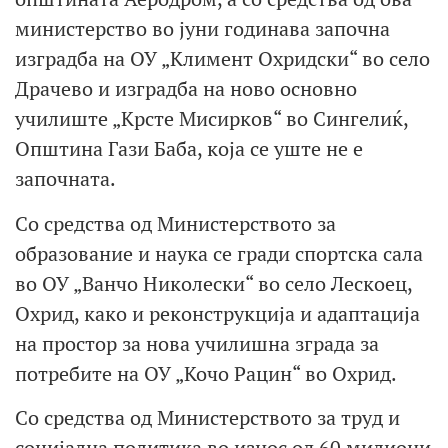
министерство во јуни годинава започна
изградба на ОУ „Климент Охридски“ во село
Драчево и изградба на ново основно
училиште „Крсте Мисирков“ во Сингелиќ,
Општина Гази Баба, која се уште не е
започната.
Со средства од Министерството за
образование и наука се гради спортска сала
во ОУ „Ванчо Николески“ во село Лескоец,
Охрид, како и реконструкција и адаптација
на простор за нова училишна зграда за
потребите на ОУ „Кочо Рацин“ во Охрид.
Со средства од Министерството за труд и
социјална политика во износ од 60 милиони