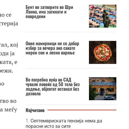
Бунт во затворите во Шри
Ланка, има загинати и
но се
повредени
стерија
Овие намирници не се добар
ал, кој
избор за вечера ако сакате
мирен сон и лесно варење
оди ја
ката, е
режи.
Во погребна куќа во САД
во
чувале повеќе од 50 тела без
ладење, објектот останал без
дозвола
тво во
ва меѓу
Најчитано
Септемвриската пензија нема да
порасне исто за сите