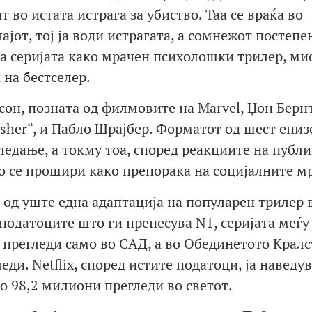
 во истата истрага за убиство. Таа се враќа во
чајот, тој ја води истрагата, а сомнежот постепе
ува серијата како мрачен психолошки трилер, ми
на бестселер.
сон, позната од филмовите на Marvel, Џон Бернт
sher“, и Пабло Шрајбер. Форматот од шест епиз
ледање, а токму тоа, според реакциите на публи
о се прошири како препорака на социјалните м
“ од уште една адаптација на популарен трилер 
податоците што ги пренесува N1, серијата меѓу
 прегледи само во САД, а во Обединетото Кралс
ди. Netflix, според истите податоци, ја наведу
о 98,2 милиони прегледи во светот.