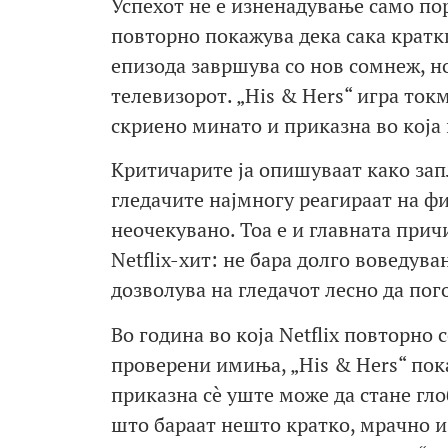
Успехот не е изненадување само пор
повторно покажува дека сака кратки
епизода завршува со нов сомнеж, но
телевизорот. „His & Hers“ игра ток
скриено минато и приказна во која 
Критичарите ја опишуваат како запл
гледачите најмногу реагираат на ф
неочекувано. Тоа е и главната при
Netflix-хит: не бара долго воведува
дозволува на гледачот лесно да пого
Во година во која Netflix повторно
проверени имиња, „His & Hers“ пок
приказна сè уште може да стане гло
што бараат нешто кратко, мрачно и 