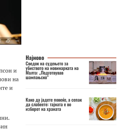
Најново
Сведок на судењето за
убиството на новинарката на
псон и
Малта: „Подготвував
шампањско“
лови на
ите и
Како да јадете повеќе, а сепак
да слабеете: тајната е во
изборот на храната
ини.
зин