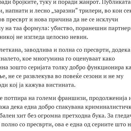
ади бројките, туку и поради жанрот. Публиката
, напнати и лесно „заразни“ трилери, во кои се
в пресврт и нова причина да не се исклучи
му на таа формула: убиство, поранешни партнер
никој не изгледа целосно невин.
еткана, заводлива и полна со пресврти, додека
иналето, кое многумина го оценуваат како
чина зошто серијата толку добро функционира к
ње, не се развлекува во повеќе сезони и не му
ди кој ја кажува вистината.
 се потпира на големи франшизи, продолженија 
ажа дека една добро спакувана криминалистич
бален хит без огромна претходна бука. За гледа
полно со пресврти, ова е една од сериите што н