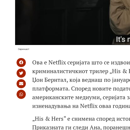
Скриншот
Ова е Netflix серијата што се издво
криминалистичкиот трилер „His & H
Џон Бернтал, која веднаш по јануар
платформата. Според новите подато
американските медиуми, серијата з
изненадувања на Netflix оваа годин
„His & Hers“ е снимена според ист
Приказната ги следи Ана, поранешна