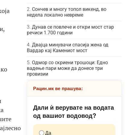
Сончев и многу топол викенд, во
која
недела локално невреме
Дунав се повлече и откри мост стар
и,
речиси 1.700 години
Двајца минувачи спасија жена од
Вардар кај Камениот мост
Одмор со скриени трошоци: Едно
ако
вадење пари може да донесе три
провизии
Рацин.мк ве прашува:
и
Дали ѝ верувате на водата
ка
од вашиот водовод?
чите
ајлесно
Да