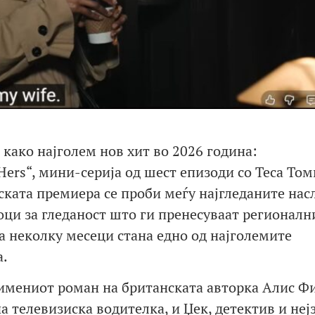
и како најголем нов хит во 2026 година:
ers“, мини-серија од шест епизоди со Теса Том
ската премиера се проби меѓу најгледаните нас
ци за гледаност што ги пренесуваат регионалн
а неколку месеци стана едно од најголемите
а.
оимениот роман на британската авторка Алис Ф
 телевизиска водителка, и Џек, детектив и неј