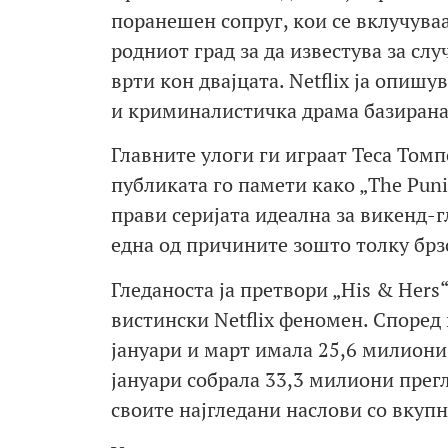
поранешен сопруг, кои се вклучуваат
родниот град за да известува за слу
врти кон двајцата. Netflix ја опиш
и криминалистичка драма базирана 
Главните улоги ги играат Теса Томп
публиката го памети како „The Puni
прави серијата идеална за викенд-г
една од причините зошто толку брз
Гледаноста ја претвори „His & Hers
вистински Netflix феномен. Според 
јануари и март имала 25,6 милиони
јануари собрала 33,3 милиони прегле
своите најгледани наслови со вкупн