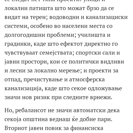
локални патишта што можат брзо да се
видат на терен; водоводни и канализациски
системи, особено во населени места со
долгогодишни проблеми; училишта и
градинки, каде што ефектот директно го
чувствуваат семејствата; спортски сали и
јавни простори, кои се политички видливи
и лесни за локално мерење; и проекти за
отпад, пречистување и атмосферска
канализација, каде што секое одложување
значи нов ризик при следните врнежи.
Но, ребалансот не значи автоматски дека
секоја општина веднаш ќе добие пари.
Вториот јавен повик за финансиска