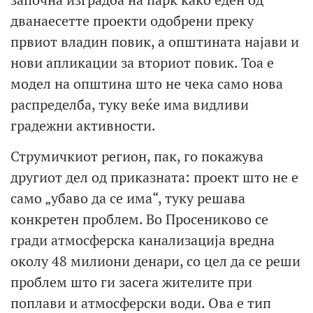
дванаесетте проекти одобрени преку
првиот владин повик, а општината најави и
нови апликации за вториот повик. Тоа е
модел на општина што не чека само нова
распределба, туку веќе има видливи
градежни активности.
Струмичкиот регион, пак, го покажува
другиот дел од приказната: проект што не е
само „убаво да се има“, туку решава
конкретен проблем. Во Просениково се
гради атмосферска канализација вредна
околу 48 милиони денари, со цел да се реши
проблем што ги засега жителите при
поплави и атмосферски води. Ова е тип