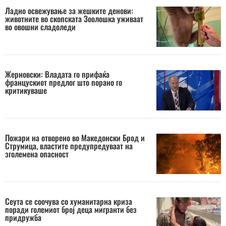
Ладно освежување за жешките денови:
животните во скопската Зоолошка уживаат
во овошни сладоледи
Жерновски: Владата го прифаќа
францускиот предлог што порано го
критикуваше
Пожари на отворено во Македонски Брод и
Струмица, властите предупредуваат на
зголемена опасност
Сеута се соочува со хуманитарна криза
поради големиот број деца мигранти без
придружба