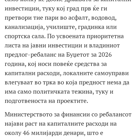
инвестиции, туку кој град прв ќе ги
претвори тие пари во асфалт, водовод,
канализација, училиште, градинка или
спортска сала. По усвоената приоритетна
листа на јавни инвестиции и владиниот
предлог-ребаланс на Буџетот за 2026
година, кој носи повеќе средства за
капитални расходи, локалните самоуправи
влегуваат во трка во која предност нема да
има само политичката тежина, туку и
подготвеноста на проектите.
Министерството за финансии со ребалансот
најави раст на капиталните расходи на
околу 46 милијарди денари, што е