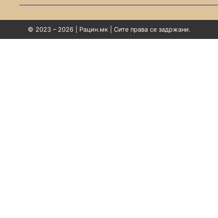
© 2023 – 2026 | Рацин.мк | Сите права се задржани.