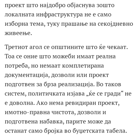
проект што најдобро објаснува зошто
локалната инфраструктура не е само
изборна тема, туку прашање на секојдневно
живеење.
Третиот агол се општините што ќе чекаат.
Тоа се оние што можеби имаат реална
потреба, но немаат комплетирана
документација, дозволи или проект
подготвен за брза реализација. Во таков
систем, политичката изјава „ќе се гради“ не
е доволна. Ако нема ревидиран проект,
имотно-правна чистота, дозволи и
подготвена набавка, парите може да
останат само бројка во буџетската табела.