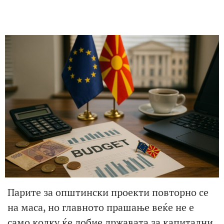
Парите за општински проекти повторно се
на маса, но главното прашање веќе не е
само колку ќе добие државата за капитални