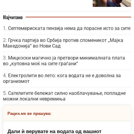
Најчитано
Септемвриската пензија нема да порасне исто за сите
Грчка партија во Србија против споменикот „Мајка
Македонија“ во Нови Сад
Мицкоски магично ја претвори минималната плата
во „куповна моќ на сите граѓани“
Електролити во лето: кога водата не е доволна за
организмот
Сателитите бележат силно наоблачување, попладне
можни локални невремиња
Рацин.мк ве прашува:
Дали ѝ верувате на водата од вашиот