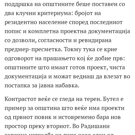
поддршка на општините беше поставен со
два клучни критериума: бројот на
резидентно население според последниот
попис и комплетна проектна документација
со дозволи, согласности и ревидирана
предмер-пресметка. Токму тука се крие
одговорот на прашањето кој ќе добие прв:
општините што имаат готов проект, чиста
документација и можат веднаш да влезат во
постапка за јавна набавка.
Контрастот веќе се гледа на терен. Бутел е
пример за општина што веќе има проекти
од првиот повик и истовремено бара нов
простор преку вториот. Во Радишани
започна изградба на парк како еден од