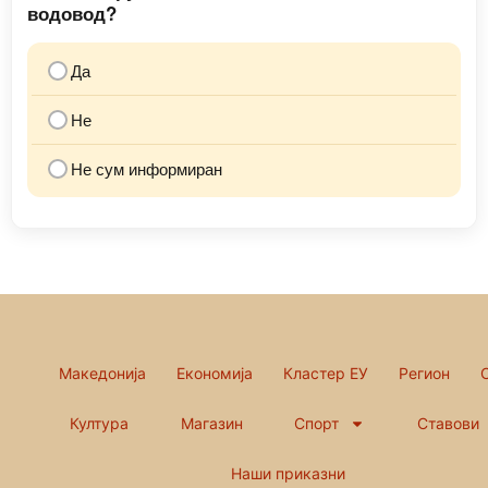
водовод?
Да
Не
Не сум информиран
Македонија
Економија
Кластер ЕУ
Регион
Култура
Магазин
Спорт
Ставови
Наши приказни