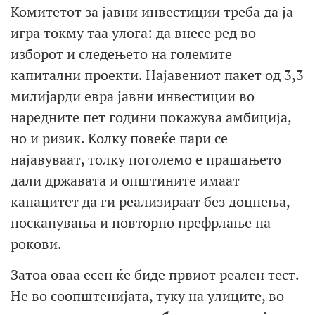
Комитетот за јавни инвестиции треба да ја
игра токму таа улога: да внесе ред во
изборот и следењето на големите
капитални проекти. Најавениот пакет од 3,3
милијарди евра јавни инвестиции во
наредните пет години покажува амбиција,
но и ризик. Колку повеќе пари се
најавуваат, толку поголемо е прашањето
дали државата и општините имаат
капацитет да ги реализираат без доцнења,
поскапувања и повторно префрлање на
рокови.
Затоа оваа есен ќе биде првиот реален тест.
Не во соопштенијата, туку на улиците, во