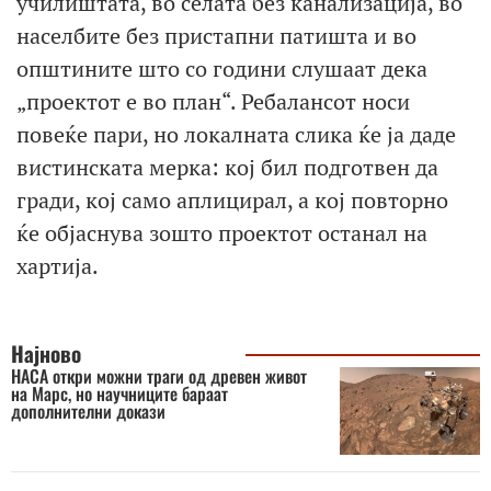
училиштата, во селата без канализација, во
населбите без пристапни патишта и во
општините што со години слушаат дека
„проектот е во план“. Ребалансот носи
повеќе пари, но локалната слика ќе ја даде
вистинската мерка: кој бил подготвен да
гради, кој само аплицирал, а кој повторно
ќе објаснува зошто проектот останал на
хартија.
Најново
НАСА откри можни траги од древен живот
на Марс, но научниците бараат
дополнителни докази