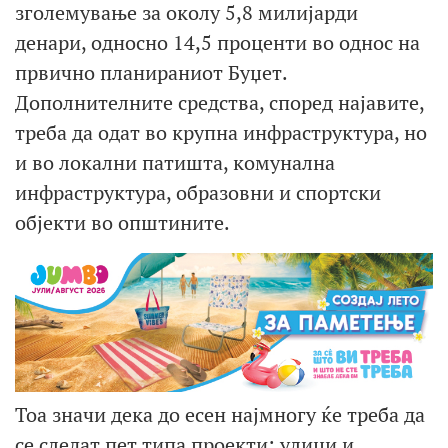
зголемување за околу 5,8 милијарди
денари, односно 14,5 проценти во однос на
првично планираниот Буџет.
Дополнителните средства, според најавите,
треба да одат во крупна инфраструктура, но
и во локални патишта, комунална
инфраструктура, образовни и спортски
објекти во општините.
Тоа значи дека до есен најмногу ќе треба да
се следат пет типа проекти: улици и