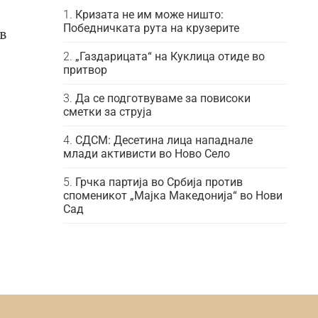
Кризата не им може ништо:
Победничката рута на крузерите
в
„Газдарицата“ на Куклица отиде во
притвор
Да се подготвуваме за повисоки
сметки за струја
СДСМ: Десетина лица нападнале
млади активисти во Ново Село
Грчка партија во Србија против
споменикот „Мајка Македонија“ во Нови
Сад