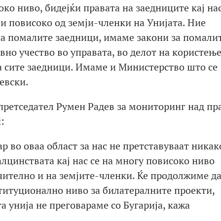
око ниво, бидејќи правата на заедниците кај нас
 и повисоко од земји-членки на Унијата. Ние
а помалите заедници, имаме закони за помали
вно учество во управата, во делот на користењ
на сите заедници. Имаме и Министерство што се
евски.
претседател Румен Радев за мониторинг над пр
:
р во оваа област за нас не претставуваат никак
лцинствата кај нас се на многу повисоко ниво
чително и на земјите-членки. Ќе продолжиме д
ституционално ниво за билатералните проекти,
а унија не преговараме со Бугарија, кажа