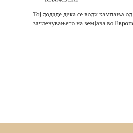
Тој додаде дека се води кампања о
зачленувањето на земјава во Европс