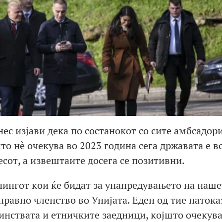
с изјави дека по состанокот со сите амбсадори
то нè очекува во 2023 година сега државата е в
сот, а извештаите досега се позитивни.
нингот кои ќе бидат за унапредувањето на наше
равно членство во Унијата. Еден од тие патока
цинствата и етничките заедници, којшто очекув