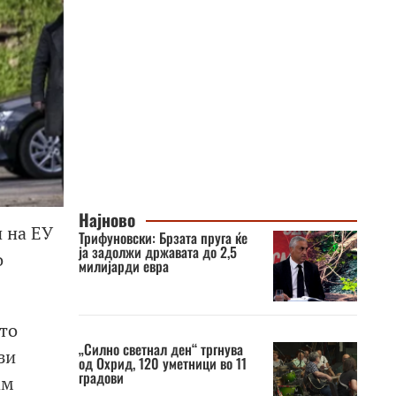
Најново
 на ЕУ
Трифуновски: Брзата пруга ќе
ја задолжи државата до 2,5
о
милијарди евра
то
„Силно светнал ден“ тргнува
зи
од Охрид, 120 уметници во 11
градови
ам