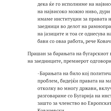
дека ќе го исполниме на највис
на највисоко можно ниво, дури
имаме институции за правата н
заедници во делот на рамнопра
на јазиците и тоа се однесува 
бави со оваа работа, рече Ковач
Прашан за барањата на бугарскиот 
на заедниците, премиерот одговори
-Барањата на било кој политича
проблем, бидејќи правата на ма
отколку во многу држави, вклу
разговараме со Бугарија на ин
зашто за членство во Европскат
Ковачевски.