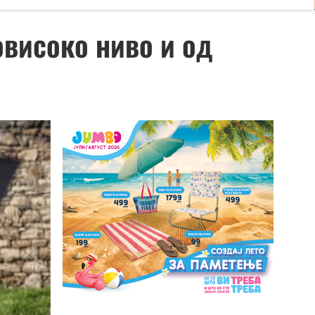
овисоко ниво и од