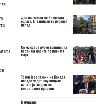
 се
Ден на жалост во Киевската
те
област, 17 загинати во рускиот
ето
напад
Се мажат за руски војници, па
авата
ги земаат парите по нивната
смрт
ов
Трамп ѝ се закани на Канада
поради чадот, научниците
а
вината ја гледаат во
климатските промени
Најчитано