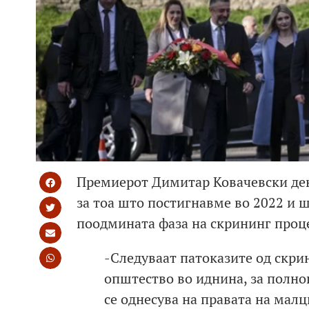
Премиерот Димитар Ковачевски дене
за тоа што постигнавме во 2022 и ш
поодмината фаза на скрининг проце
-Следуваат патоказите од скри
општество во иднина, за полноп
се однесува на правата на мал