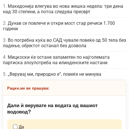
Македонија влегува во нова жешка недела: три дена
над 30 степени, а потоа следува пресврт
Дунав се повлече и откри мост стар речиси 1.700
години
Во погребна куќа во САД чувале повеќе од 50 тела без
ладење, објектот останал без дозвола
Мицкоски ќе остане запаметен по најголемата
партиска злоупотреба на илинденските настани
„Верувај ми, природно е“, повеќе не минува
Рацин.мк ве прашува:
Дали ѝ верувате на водата од вашиот
водовод?
Да