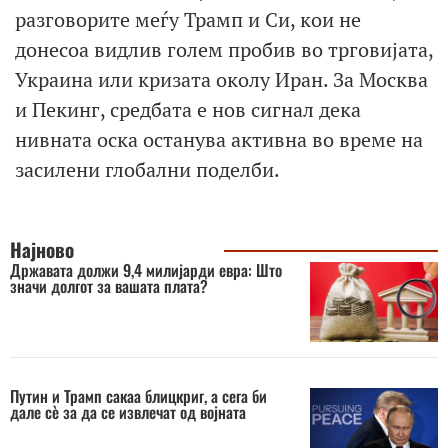
разговорите меѓу Трамп и Си, кои не
донесоа видлив голем пробив во трговијата,
Украина или кризата околу Иран. За Москва
и Пекинг, средбата е нов сигнал дека
нивната оска останува активна во време на
засилени глобални поделби.
Најново
Државата должи 9,4 милијарди евра: Што
значи долгот за вашата плата?
Путин и Трамп сакаа блицкриг, a сега би
дале сè за да се извлечат од војната