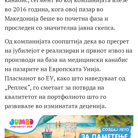
во 2016 година, кога овој пазар во
Македонија беше во почетна фаза и
проследен со значителна јавна скепса.
Од компанијата соопштија дека во пресрет
на јубилејот е реализиран и првиот извоз на
производи на база на медицински канабис
на пазарите на Европската Унија.
Пласманот во ЕУ, како што наведуваат од
„Реплек“, го сметаат за потврда на
квалитетот на портфолиото што го
развивале во изминатата деценија.