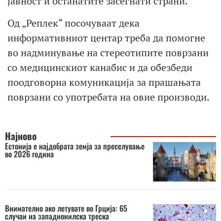
јавност и останатите засегнати страни.
Од „Реплек“ посочуваат дека
информативниот центар треба да помогне
во надминување на стереотипите поврзани
со медицинскиот канабис и да обезбеди
поодговорна комуникација за прашањата
поврзани со употребата на овие производи.
Најново
Естонија е најдобрата земја за преселување
во 2026 година
Внимателно ако летувате во Грција: 65
случаи на западнонилска треска