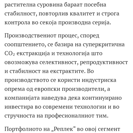
растителна суровина бараат посебна
стабилност, повторлив квалитет и строга
контрола во секоја производна серија.
Производствениот процес, според
соопштението, се базира на суперкритична
CO₂ екстракција и технологија што
овозможува селективност, репродуктивност
и стабилност на екстрактите. Во
производството се користи индустриска
опрема од европски производители, а
компанијата наведува дека континуирано
инвестира во современи технологии и во
стручноста на професионалниот тим.
Портфолиото на „Реплек“ во овој сегмент