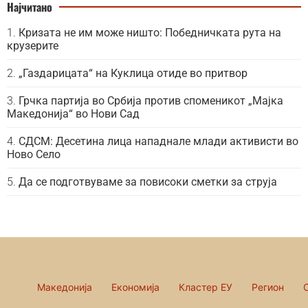
Најчитано
Кризата не им може ништо: Победничката рута на
крузерите
„Газдарицата“ на Куклица отиде во притвор
Грчка партија во Србија против споменикот „Мајка
Македонија“ во Нови Сад
СДСМ: Десетина лица нападнале млади активисти во
Ново Село
Да се подготвуваме за повисоки сметки за струја
Македонија
Економија
Кластер ЕУ
Регион