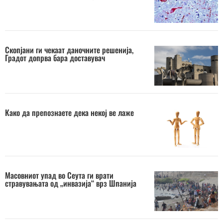
Скопјани ги чекаат даночните решенија,
Градот допрва бара доставувач
Како да препознаете дека некој ве лаже
Масовниот упад во Сеута ги врати
стравувањата од „инвазија“ врз Шпанија