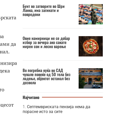
Бунт во затворите во Шри
Ланка, има загинати и
повредени
врската
ра
Овие намирници не се добар
избор за вечера ако сакате
сами да
мирен сон и лесно варење
нал.
анизира
дека
Во погребна куќа во САД
чувале повеќе од 50 тела без
ладење, објектот останал без
дозвола
то
Најчитано
оцесот
Септемвриската пензија нема да
порасне исто за сите