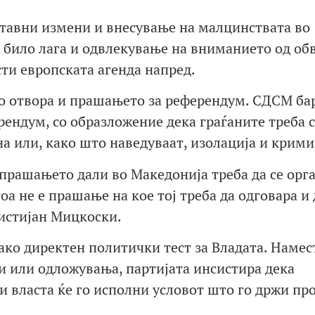
ставни измени и внесување на малцинствата во
а, било лага и одвлекување на вниманието од об
сти европската агенда напред.
го отвора и прашањето за референдум. СДСМ ба
ндум, со образложение дека граѓаните треба 
а или, како што наведуваат, изолација и крими
 прашањето дали во Македонија треба да се орг
оа не е прашање на кое тој треба да одговара и 
истијан Мицкоски.
ако директен политички тест за Владата. Намес
и или одложувања, партијата инсистира дека
 власта ќе го исполни условот што го држи пр