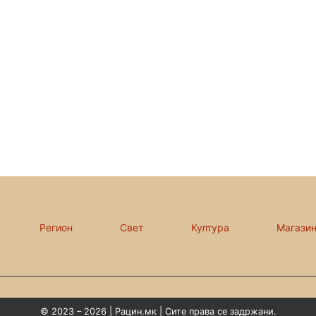
Регион
Свет
Култура
Магази
© 2023 – 2026 | Рацин.мк | Сите права се задржани.