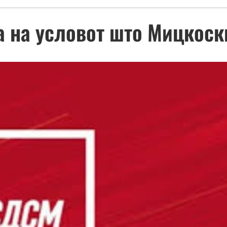
 на условот што Мицкоски