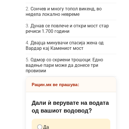
Сончев и многу топол викенд, во
недела локално невреме
Дунав се повлече и откри мост стар
речиси 1.700 години
Двајца минувачи спасија жена од
Вардар кај Камениот мост
Одмор со скриени трошоци: Едно
вадење пари може да донесе три
провизии
Рацин.мк ве прашува:
Дали ѝ верувате на водата
од вашиот водовод?
Да