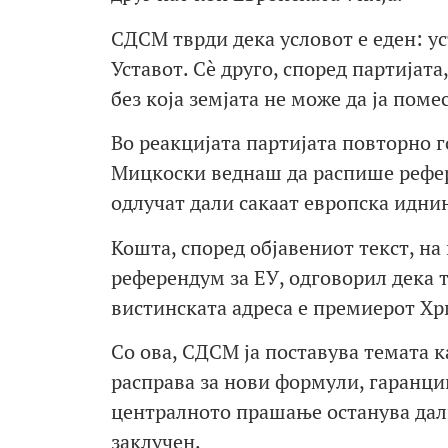
СДСМ тврди дека условот е еден: у
Уставот. Сè друго, според партијат
без која земјата не може да ја поме
Во реакцијата партијата повторно 
Мицкоски веднаш да распише рефере
одлучат дали сакаат европска иднин
Кошта, според објавениот текст, на
референдум за ЕУ, одговорил дека т
вистинската адреса е премиерот Хр
Со ова, СДСМ ја поставува темата к
расправа за нови формули, гаранци
централното прашање останува дали
заклучен.