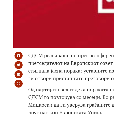
СДСМ реагираше по прес-конференц
претседателот на Европскиот совет
стигнала јасна порака: уставните 
ги отвори пристапните преговори с
Од партијата велат дека пораката н
СДСМ го повторува со месеци. Во р
Мицкоски да ги уверува граѓаните 
друг пат кон Европската Унија.