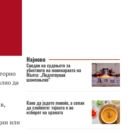
Најново
Сведок на судењето за
убиството на новинарката на
вторно
Малта: „Подготвував
шампањско“
ално да
Како да јадете повеќе, а сепак
в,
да слабеете: тајната е во
изборот на храната
ции или