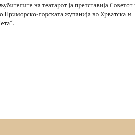
љубителите на театарот ја претставија Советот 
о Приморско-горската жупанија во Хрватска и
ета“.