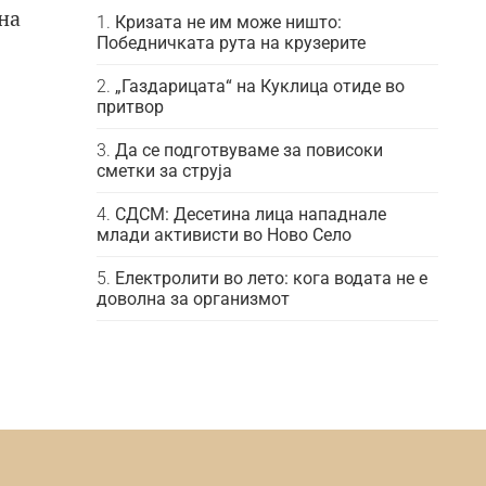
на
Кризата не им може ништо:
Победничката рута на крузерите
„Газдарицата“ на Куклица отиде во
притвор
Да се подготвуваме за повисоки
сметки за струја
СДСМ: Десетина лица нападнале
млади активисти во Ново Село
Електролити во лето: кога водата не е
доволна за организмот