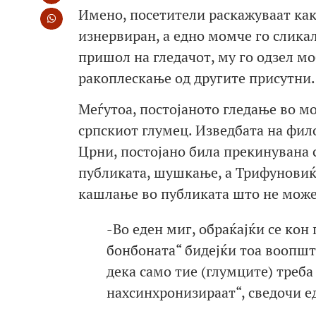
Имено, посетители раскажуваат как
изнервиран, а едно момче го сликал
пришол на гледачот, му го одзел м
ракоплескање од другите присутни.
Меѓутоа, постојаното гледање во м
српскиот глумец. Изведбата на фил
Црни, постојано била прекинувана
публиката, шушкање, а Трифуновиќ,
кашлање во публиката што не можел
-Во еден миг, обраќајќи се кон
бонбоната“ бидејќи тоа воопшт
дека само тие (глумците) треба 
нахсинхронизираат“, сведочи ед