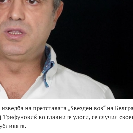
и изведба на претставата „Ѕвезден воз“ на Белгр
еј Трифуновиќ во главните улоги, се случил сво
убликата.