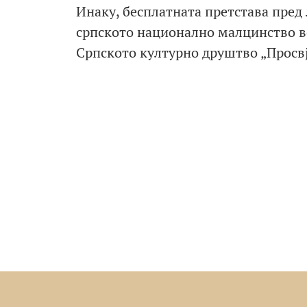
Инаку, бесплатната претстава пред 
српското национално малцинство в
Српското културно друштво „Просвј