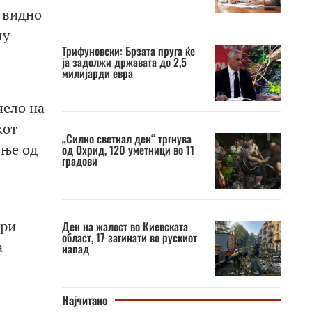
 видно
му
Трифуновски: Брзата пруга ќе
ја задолжи државата до 2,5
милијарди евра
чело на
кот
„Силно светнал ден“ тргнува
ење од
од Охрид, 120 уметници во 11
градови
ори
Ден на жалост во Киевската
област, 17 загинати во рускиот
а
напад
Најчитано