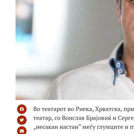
Во театарот во Риека, Хрватска, пр
театар, со Воислав Брајовиќ и Серг
„несакан настан“ меѓу глумците и п