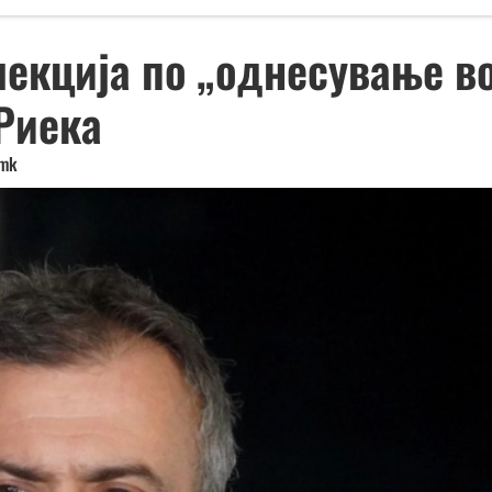
лекција по „однесување во
Риека
.mk