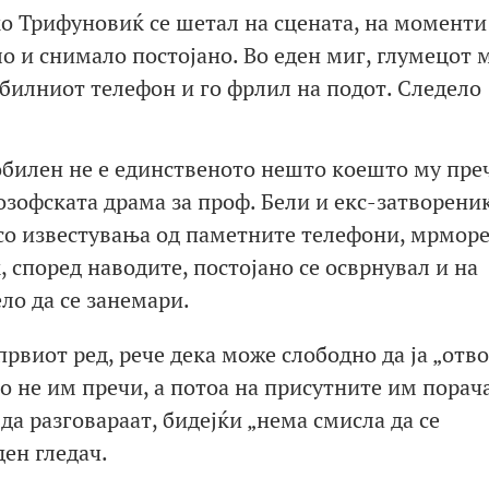
о Трифуновиќ се шетал на сцената, на моменти
о и снимало постојано. Во еден миг, глумецот 
обилниот телефон и го фрлил на подот. Следело
обилен не е единственото нешто коешто му пре
озофската драма за проф. Бели и екс-затворени
 со известувања од паметните телефони, мрмор
 според наводите, постојано се осврнувал и на
о да се занемари.
 првиот ред, рече дека може слободно да ја „отв
о не им пречи, а потоа на присутните им порач
да разговараат, бидејќи „нема смисла да се
ен гледач.