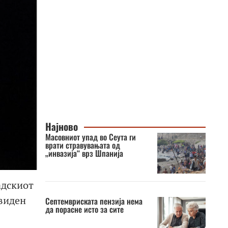
Најново
Масовниот упад во Сеута ги
врати стравувањата од
„инвазија“ врз Шпанија
адскиот
евиден
Септемвриската пензија нема
да порасне исто за сите