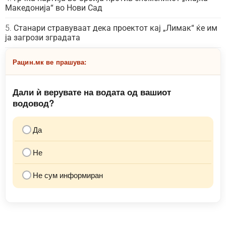
Македонија“ во Нови Сад
Станари стравуваат дека проектот кај „Лимак“ ќе им
ја загрози зградата
Рацин.мк ве прашува:
Дали ѝ верувате на водата од вашиот
водовод?
Да
Не
Не сум информиран