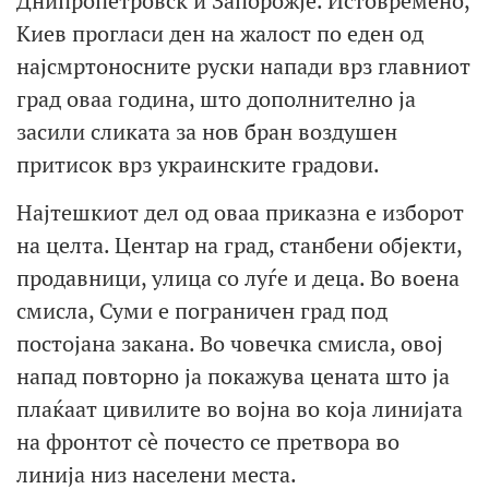
Днипропетровск и Запорожје. Истовремено,
Киев прогласи ден на жалост по еден од
најсмртоносните руски напади врз главниот
град оваа година, што дополнително ја
засили сликата за нов бран воздушен
притисок врз украинските градови.
Најтешкиот дел од оваа приказна е изборот
на целта. Центар на град, станбени објекти,
продавници, улица со луѓе и деца. Во воена
смисла, Суми е пограничен град под
постојана закана. Во човечка смисла, овој
напад повторно ја покажува цената што ја
плаќаат цивилите во војна во која линијата
на фронтот сè почесто се претвора во
линија низ населени места.