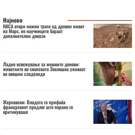
Најново
НАСА откри можни траги од древен живот
на Марс, но научниците бараат
дополнителни докази
Ладно освежување за жешките денови:
животните во скопската Зоолошка уживаат
во овошни сладоледи
Жерновски: Владата го прифаќа
францускиот предлог што порано го
критикуваше