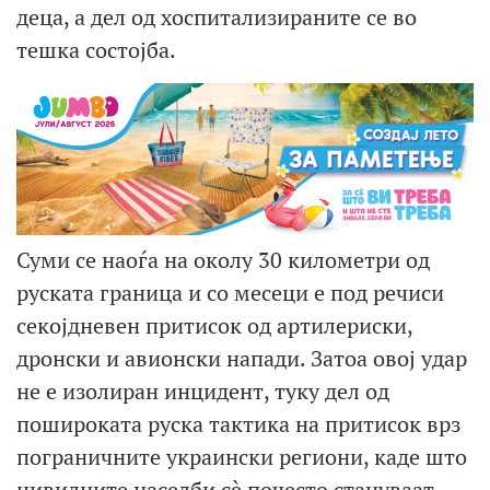
деца, а дел од хоспитализираните се во
тешка состојба.
Суми се наоѓа на околу 30 километри од
руската граница и со месеци е под речиси
секојдневен притисок од артилериски,
дронски и авионски напади. Затоа овој удар
не е изолиран инцидент, туку дел од
пошироката руска тактика на притисок врз
пограничните украински региони, каде што
цивилните населби сè почесто стануваат