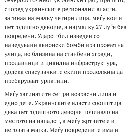
според украинските регионални власти,
загинаа најмалку четири лица, меѓу кои и
петгодишно девојче, а најмалку 27 луѓе беа
повредени. Ударот бил изведен со
наведувани авионски бомби врз прометна
улица, во близина на станбени згради,
продавници и цивилна инфраструктура,
додека спасувачките екипи продолжија да
пребаруваат урнатини.
Меѓу загинатите се три возрасни лица и
едно дете. Украинските власти соопштија
дека петгодишното девојче починало на
местото на нападот, а меѓу жртвите е и
неговата мајка. Меѓу повредените има и