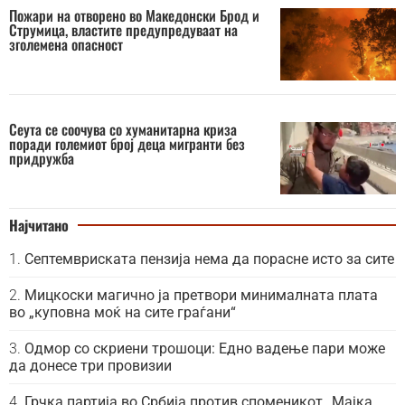
Пожари на отворено во Македонски Брод и
Струмица, властите предупредуваат на
зголемена опасност
Сеута се соочува со хуманитарна криза
поради големиот број деца мигранти без
придружба
Најчитано
Септемвриската пензија нема да порасне исто за сите
Мицкоски магично ја претвори минималната плата
во „куповна моќ на сите граѓани“
Одмор со скриени трошоци: Едно вадење пари може
да донесе три провизии
Грчка партија во Србија против споменикот „Мајка