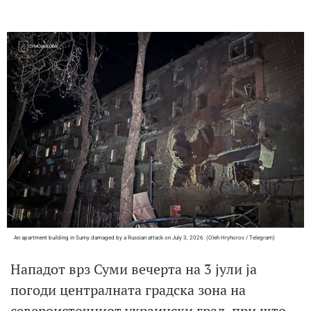
An apartment building in Sumy damaged by a Russian attack on July 3, 2026. (Oleh Hryhorov / Telegram)
Нападот врз Суми вечерта на 3 јули ја
погоди централната градска зона на
североисточниот украински град, при што,