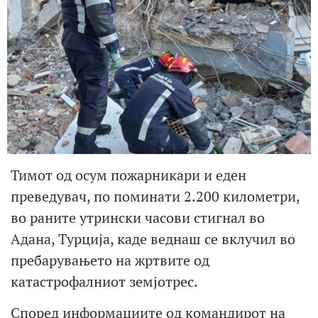
Тимот од осум пожарникари и еден
преведувач, по поминати 2.200 километри,
во раните утрински часови стигнал во
Адана, Турција, каде веднаш се вклучил во
пребарувањето на жртвите од
катастрофалниот земјотрес.
Според информациите од командирот на