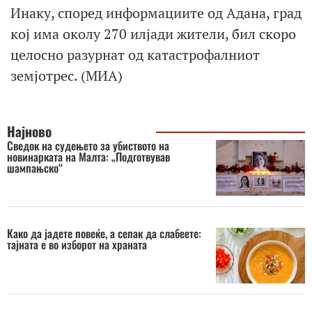
Инаку, според информациите од Адана, град
кој има околу 270 илјади жители, бил скоро
целосно разурнат од катастрофалниот
земјотрес. (МИА)
Најново
Сведок на судењето за убиството на
новинарката на Малта: „Подготвував
шампањско“
Како да јадете повеќе, а сепак да слабеете:
тајната е во изборот на храната