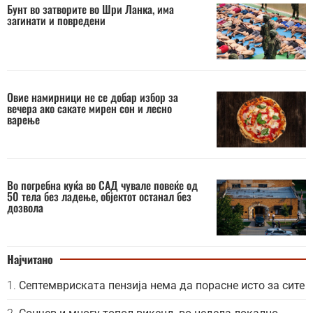
Бунт во затворите во Шри Ланка, има
загинати и повредени
Овие намирници не се добар избор за
вечера ако сакате мирен сон и лесно
варење
Во погребна куќа во САД чувале повеќе од
50 тела без ладење, објектот останал без
дозвола
Најчитано
Септемвриската пензија нема да порасне исто за сите