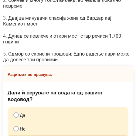
Сончев и многу топол викенд, во недела локално
невреме
Двајца минувачи спасија жена од Вардар кај
Камениот мост
Дунав се повлече и откри мост стар речиси 1.700
години
Одмор со скриени трошоци: Едно вадење пари може
да донесе три провизии
Рацин.мк ве прашува:
Дали ѝ верувате на водата од вашиот
водовод?
Да
Не