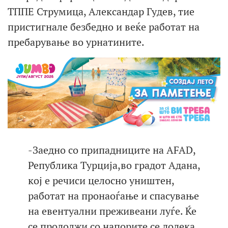
ТППЕ Струмица, Александар Гудев, тие
пристигнале безбедно и веќе работат на
пребарување во урнатините.
-Заедно со припадниците на AFAD,
Република Турција,во градот Адана,
кој е речиси целосно уништен,
работат на пронаоѓање и спасување
на евентуални преживеани луѓе. Ќе
се продолжи со напорите се додека