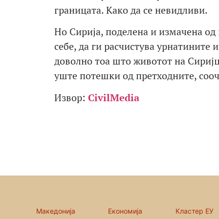
границата. Како да се невидливи.
Но Сирија, поделена и измачена од 
себе, да ги расчистува урнатините и
доволно тоа што животот на Сиријци
уште потешки од претходните, сооче
Извор:
CivilMedia
Македонија
Економија
Кластер ЕУ