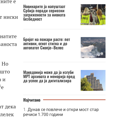
ините е
Новинарите ја напуштаат
Србија поради сериозни
загрижености за нивната
т ниски
безбедност
рнатите
Бројот на пожари расте: пет
активни, огнот стигна и до
ваноста
автопатот Скопје–Велес
. Но
 што
Македонија може да ја изгуби
МРТ архивата и меморија пред
а и
да успее да ја дигитализира
ѓе
Најчитано
ат дека
Дунав се повлече и откри мост стар
 лелек
речиси 1.700 години