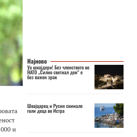
Најново
Уа шнајдери! Без членството во
НАТО „Силно светнал ден“ е
без важен зрак
Швајцарец и Русин снимале
ровата
голи деца во Истра
еност
.000 и