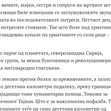
жените, мајки, сестри и сопруги на жртвите шт
извици биле измешани со заглушувачките звуц
ата во последователните потреси. Петтиот ден,
 потресите стивнале. Тие што биле под урнатин
езнадежно копале по урнатините со голи раце – 
о парче од планетата, северозападна Сирија,
и групи, за некои бунтовници и револуционери,
аа меѓународни спасувачи.
 лекови против болки за преживеаните, а залих
мо десетина километри подалеку, преку граница
 илјадници тони хуманитарна помош. Тимови за
лечниот Тајван. Што е за максимална пофалба. 
милионите луѓе на само десетина километри од