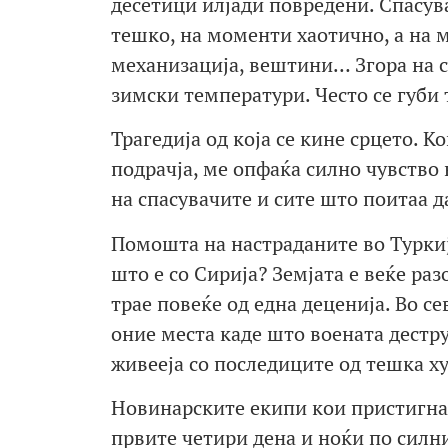
десетици илјади повредени. Спасув
тешко, на моменти хаотично, а на 
механизација, вештини… Згора на с
зимски температури. Често се губи 
Трагедија од која се кине срцето. 
подрачја, ме опфаќа силно чувство 
на спасувачите и сите што поитаа д
Помошта на настраданите во Туркиј
што е со Сирија? Земјата е веќе ра
трае повеќе од една деценија. Во с
оние места каде што воената дестру
живееја со последиците од тешка ху
Новинарските екипи кои пристигнаа
првите четири дена и ноќи по силни