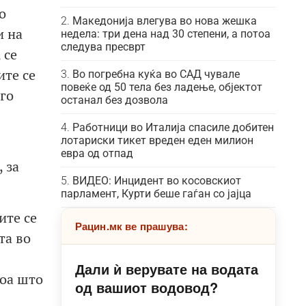
о
Македонија влегува во нова жешка
и на
недела: три дена над 30 степени, а потоа
следува пресврт
 се
ите се
Во погребна куќа во САД чувале
повеќе од 50 тела без ладење, објектот
го
останал без дозвола
Работници во Италија спасиле добитен
лотариски тикет вреден еден милион
евра од отпад
 за
ВИДЕО: Инцидент во косовскиот
парламент, Курти беше гаѓан со јајца
ите се
Рацин.мк ве прашува:
та во
Дали ѝ верувате на водата
Тоа што
од вашиот водовод?