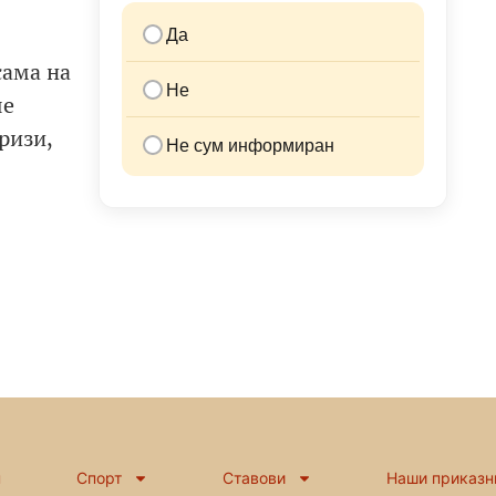
Да
сама на
Не
ше
ризи,
Не сум информиран
н
Спорт
Ставови
Наши приказн