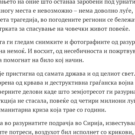
ањето на оние што останаа заробени под урнат
многу места е невозможно – нема доволно луѓе,
ета трагедија, во погодените региони се бележа
трката за спасување на човечки живот повеќе.
Кога ги гледам снимките и фотографиите од разу
на немоќ. И восхит, од несебичноста и пожртву
а помогнат на било кој начин.
е пристигна од самата држава и од целиот свет
зорена од крвава и деструктивна граѓанска војна
еверните делови каде што земјотресот ги разурн
кција не стасала, повеќе од четири милиони лу
манитарна криза која трае со години.
 во разурнатите подрачја во Сирија, известува
те потреси, воздухот бил исполнет со крикови,