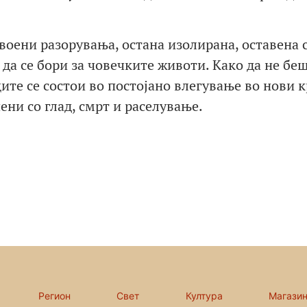
воени разорувања, остана изолирана, оставена 
 да се бори за човечките животи. Како да не бе
те се состои во постојано влегување во нови к
ни со глад, смрт и раселување.
Регион
Свет
Култура
Магази