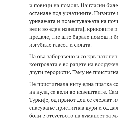
и повици на помош. Најгласни биле 
останале под урнатините. Нивните 
уривањата и поместувањата на почв
вели во еден извештај, криковите и
предале, тие што барале помош и б
изгубиле гласот и силата.
На ова заборавено и со крв натопен
контролата е во рацете на вооружен
други терористи. Таму не пристигн
Не пристигнала ниту една пратка со
на нула, се вели во извештаите. Са
Туркије, од првиот ден се слеваат
спасување пристигнаа дури и од да
боли е отсуството на хуманост за 