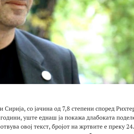
и Сирија, со јачина од 7,8 степени според Рихте
 години, уште еднаш ја покажа длабоката подел
отвува овој текст, бројот на жртвите е преку 24