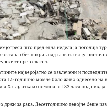
мјотреси што пред една недела ја погодија тур
е останаа без покрив над главата во југоисточн
турскиот претседател.
натините најверојатно се извлечени и последнит
рта 13-годишно момче било живо однесено на 
ја Хатај, откако поминало 182 часа под нив, ја
го држи за рака. Десетгодишно девојче беше из