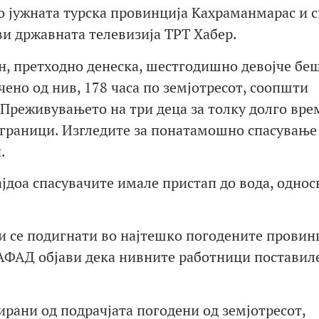
о јужната турска провинција Кахраманмарас и с
ави државната телевизија ТРТ Хабер.
н, претходно денеска, шестгодишно девојче бе
ено од нив, 178 часа по земјотресот, соопшти
 Преживувањето на три деца за толку долго вре
граници. Изгледите за понатамошно спасување
.
јдоа спасувачите имале пристап до вода, однос
и се подигнати во најтешко погодените провин
 АФАД објави дека нивните работници поставил
уирани од подрачјата погодени од земјотресот,