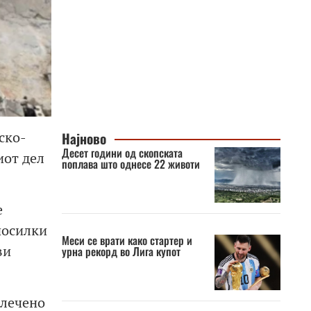
ско-
Најново
Десет години од скопската
иот дел
поплава што однесе 22 животи
е
носилки
Меси се врати како стартер и
ви
урна рекорд во Лига купот
влечено