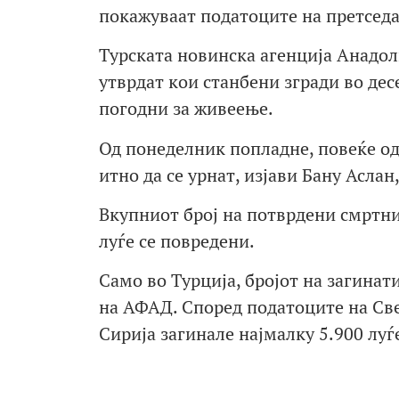
покажуваат податоците на претседа
Турската новинска агенција Анадол
утврдат кои станбени згради во дес
погодни за живеење.
Од понеделник попладне, повеќе од
итно да се урнат, изјави Бану Аслан
Вкупниот број на потврдени смртни 
луѓе се повредени.
Само во Турција, бројот на загинати
на АФАД. Според податоците на Све
Сирија загинале најмалку 5.900 луѓ