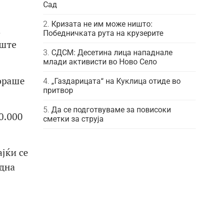
Сад
Кризата не им може ништо:
а
Победничката рута на крузерите
уште
СДСМ: Десетина лица нападнале
млади активисти во Ново Село
мораше
„Газдарицата“ на Куклица отиде во
притвор
Да се подготвуваме за повисоки
0.000
сметки за струја
ајќи се
една