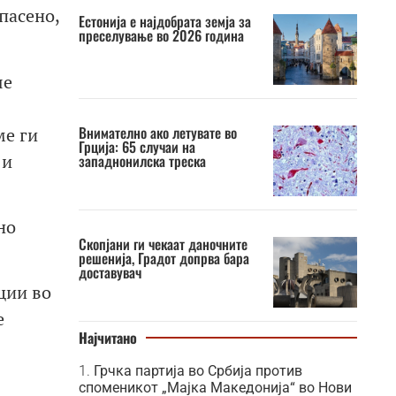
пасено,
Естонија е најдобрата земја за
преселување во 2026 година
ше
Внимателно ако летувате во
ме ги
Грција: 65 случаи на
 и
западнонилска треска
но
Скопјани ги чекаат даночните
решенија, Градот допрва бара
доставувач
ции во
е
Најчитано
Грчка партија во Србија против
споменикот „Мајка Македонија“ во Нови