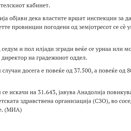
телскиот кабинет.
ија објави дека властите вршат инспекции за д
етте провинции погодени од земјотресот се сè 
 седум и пол илјади згради веќе се урнаа или 
, директор на градежниот оддел.
случаи досега е повеќе од 37.500, а повеќе од 8
 се искачи на 31.643, јавува Анадолија повикув
тската здравствена организација (СЗО), во сос
е. (МИА)