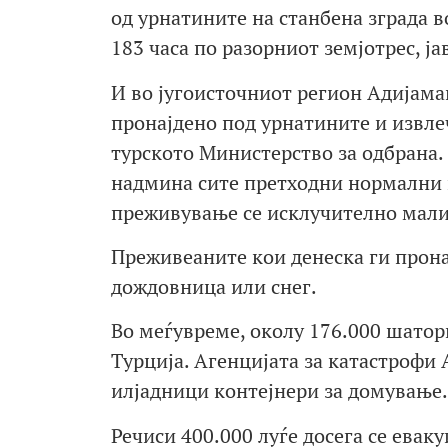
од урнатините на станбена зграда в
183 часа по разорниот земјотрес, ј
И во југоисточниот регион Адијама
пронајдено под урнатините и извлеч
турското Министерство за одбрана.
надмина сите претходни нормални 
преживување се исклучително мали
Преживеаните кои денеска ги прона
дождовница или снег.
Во меѓувреме, околу 176.000 шатор
Турција. Агенцијата за катастрофи
илјадници контејнери за домување.
Речиси 400.000 луѓе досега се евак