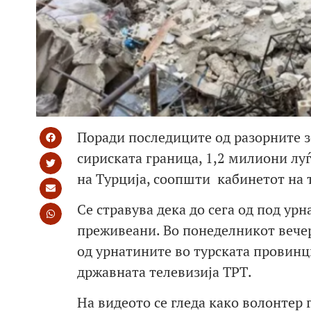
Поради последиците од разорните зе
сириската граница, 1,2 милиони луѓ
на Турција, соопшти кабинетот на 
Се стравува дека до сега од под ур
преживеани. Во понеделникот вече
од урнатините во турската провинци
државната телевизија ТРТ.
На видеото се гледа како волонтер 