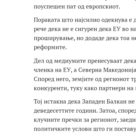
поуспешен пат од европскиот.
Пораката што најсилно одекнува е д
рече дека не е сигурен дека ЕУ во 
проширување, но додаде дека тоа не
реформите.
Дел од медиумите пренесуваат дека
членка на ЕУ, а Северна Македонија
Според него, земјите од регионот тр
конкуренти, туку како партнери на 
Тој истакна дека Западен Балкан не
деведесеттите години. Затоа, споре
клучните пречки за регионот, заед
политичките услови што ги поставу