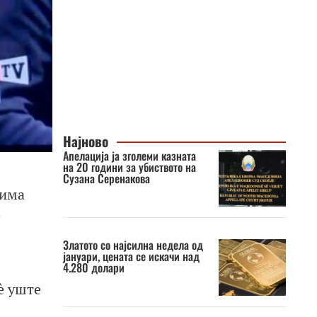
Најново
Апелација ја зголеми казната
на 20 години за убиството на
Сузана Серенакова
 има
е
Златото со најсилна недела од
јануари, цената се искачи над
4.280 долари
è уште