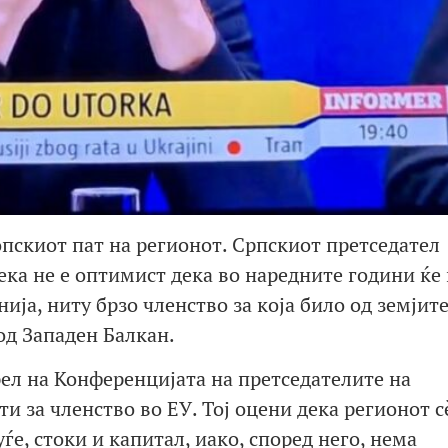
ропскиот пат на регионот. Српскиот претседател
ека не е оптимист дека во наредните години ќе
ја, ниту брзо членство за која било од земјит
од Западен Балкан.
рел на Конференцијата на претседателите на
 за членство во ЕУ. Тој оцени дека регионот с
ѓе, стоки и капитал, иако, според него, нема