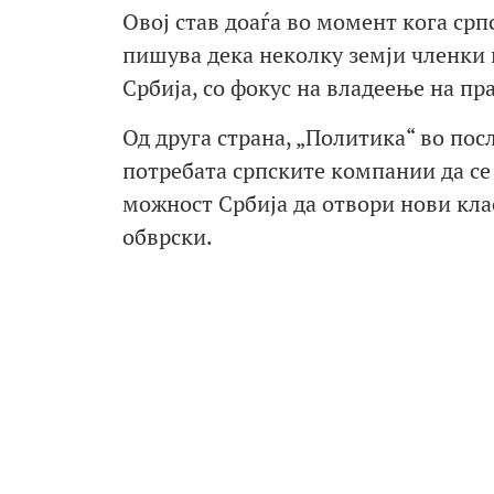
Овој став доаѓа во момент кога срп
пишува дека неколку земји членки 
Србија, со фокус на владеење на пр
Од друга страна, „Политика“ во пос
потребата српските компании да се 
можност Србија да отвори нови кл
обврски.