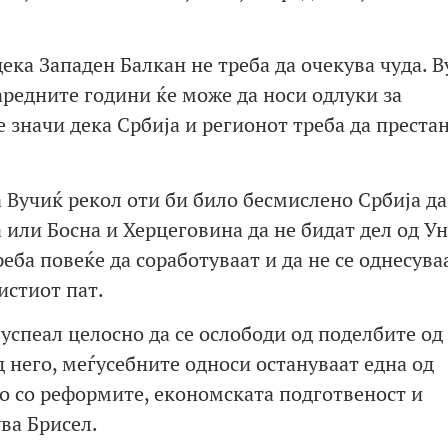
ека Западен Балкан не треба да очекува чуда. 
наредните години ќе може да носи одлуки за
 значи дека Србија и регионот треба да престан
 Вучиќ рекол оти би било бесмислено Србија да
 или Босна и Херцеговина да не бидат дел од Ун
еба повеќе да соработуваат и да не се однесува
истиот пат.
 успеал целосно да се ослободи од поделбите од
д него, меѓусебните односи остануваат една од
но со реформите, економската подготвеност и
ва Брисел.