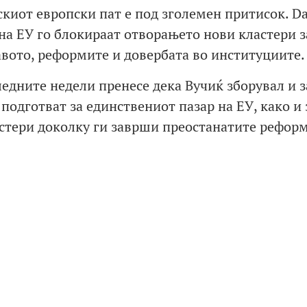
скиот европски пат е под зголемен притисок. D
на ЕУ го блокираат отворањето нови кластери з
авото, реформите и довербата во институциите.
ледните недели пренесе дека Вучиќ зборувал и з
подготват за единствениот пазар на ЕУ, како и 
астери доколку ги заврши преостанатите рефор