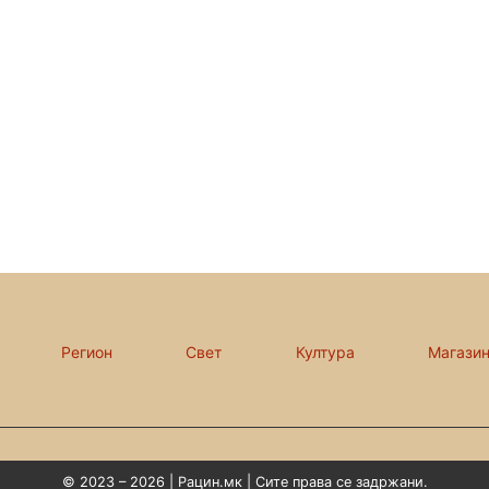
Регион
Свет
Култура
Магази
© 2023 – 2026 | Рацин.мк | Сите права се задржани.