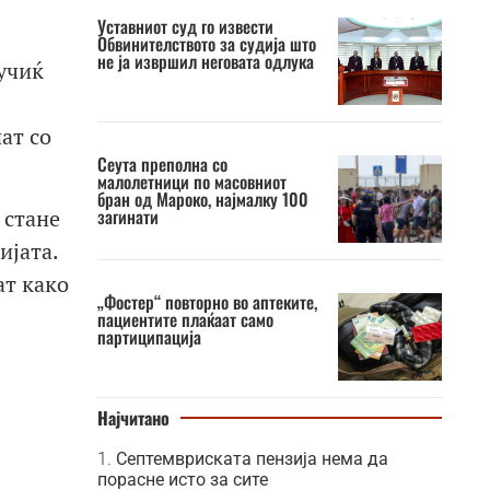
Уставниот суд го извести
Обвинителството за судија што
не ја извршил неговата одлука
Вучиќ
ат со
Сеута преполна со
малолетници по масовниот
бран од Мароко, најмалку 100
 стане
загинати
ијата.
ат како
„Фостер“ повторно во аптеките,
пациентите плаќаат само
партиципација
Најчитано
Септемвриската пензија нема да
порасне исто за сите