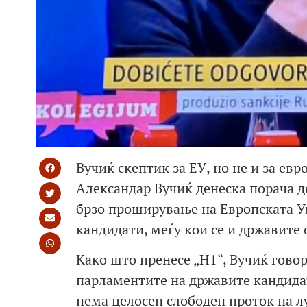
Вучиќ скептик за ЕУ, но не и за ев
Александар Вучиќ денеска порача д
брзо проширување на Европската Уни
кандидати, меѓу кои се и државите 
Како што пренесе „Н1“, Вучиќ гово
парламентите на државите кандидати
нема целосен слободен проток на лу