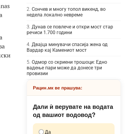
anas
Сончев и многу топол викенд, во
а
недела локално невреме
Дунав се повлече и откри мост стар
речиси 1.700 години
а
Двајца минувачи спасија жена од
за
Вардар кај Камениот мост
мски
Одмор со скриени трошоци: Едно
вадење пари може да донесе три
провизии
Рацин.мк ве прашува:
Дали ѝ верувате на водата
од вашиот водовод?
Да