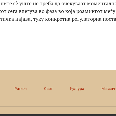
аните сè уште не треба да очекуваат моменталн
т сега влегува во фаза во која роамингот меѓу
тичка најава, туку конкретна регулаторна пост
Регион
Свет
Култура
Магази