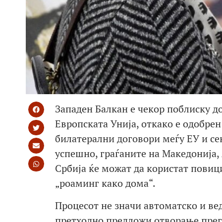
Западен Балкан е чекор поблиску 
Европската Унија, откако е одобрен
билатерални договори меѓу ЕУ и се
успешно, граѓаните на Македонија, 
Србија ќе можат да користат повиц
„роаминг како дома“.
Процесот не значи автоматско и ве
претходно предложи отворање прего