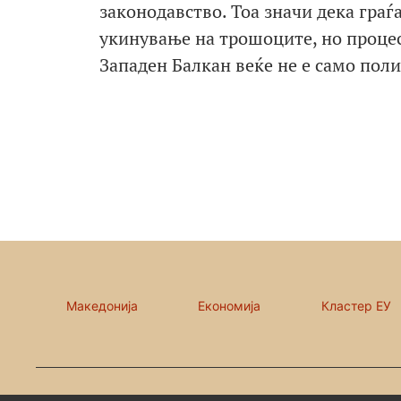
законодавство. Тоа значи дека граѓ
укинување на трошоците, но процесо
Западен Балкан веќе не е само поли
Македонија
Економија
Кластер ЕУ