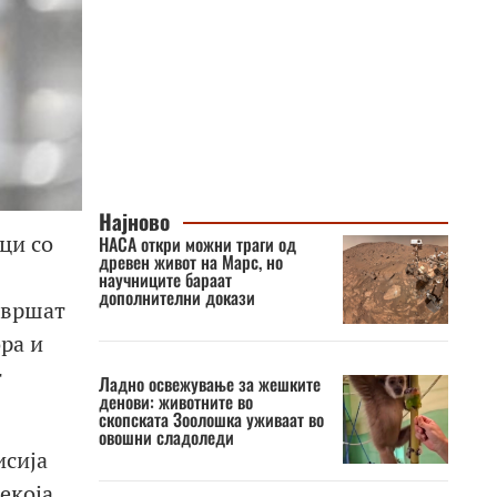
Најново
ци со
НАСА откри можни траги од
древен живот на Марс, но
научниците бараат
дополнителни докази
авршат
ра и
т
Ладно освежување за жешките
денови: животните во
скопската Зоолошка уживаат во
овошни сладоледи
исија
екоја