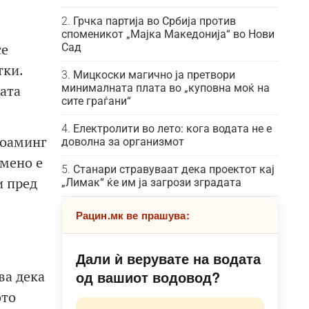
Грчка партија во Србија против
споменикот „Мајка Македонија“ во Нови
се
Сад
тки.
Мицкоски магично ја претвори
вата
минималната плата во „куповна моќ на
сите граѓани“
Електролити во лето: кога водата не е
роаминг
доволна за организмот
емено е
Станари стравуваат дека проектот кај
и пред
„Лимак“ ќе им ја загрози зградата
Рацин.мк ве прашува:
Дали ѝ верувате на водата
ва дека
од вашиот водовод?
ото