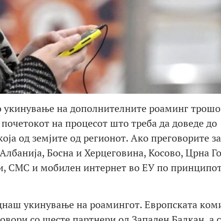
до укинување на дополнителните роаминг трошо
 почетокот на процесот што треба да доведе до
која од земјите од регионот. Ако преговорите з
Албанија, Босна и Херцеговина, Косово, Црна Го
и, СМС и мобилен интернет во ЕУ по принципо
днаш укинување на роамингот. Европската ком
вори со шесте партнери од Западен Балкан, а с