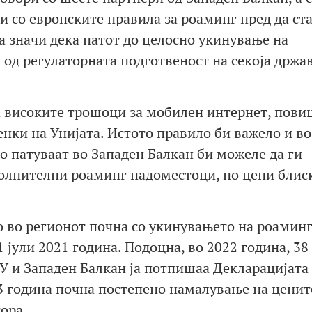
си со европските правила за роаминг пред да ст
а значи дека патот до целосно укинување на
од регулаторната подготвеност на секоја држав
на високите трошоци за мобилен интернет, пови
нки на Унијата. Истото правило би важело и во
о патуваат во Западен Балкан би можеле да ги
полнителни роаминг надоместоци, по цени блис
 во регионот почна со укинувањето на роамин
 јули 2021 година. Подоцна, во 2022 година, 38
 и Западен Балкан ја потпишаа Декларацијата 
23 година почна постепено намалување на ценит
ора.