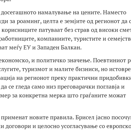
д досегашното намалување на цените. Наместо
и за роаминг, целта е земјите од регионот да 
 корисниците патуваат без страв од високи сме
 работниците, компаниите, туристите и семејст
ат меѓу ЕУ и Западен Балкан.
 економско, и политичко значење. Поевтиниот 
слугите, туризмот и малите бизниси, но истовр
рација на регионот преку практични придобивк
да се гледа само низ преговарачки поглавја и
имер за конкретна мерка што граѓаните можат
 применат новите правила. Брисел јасно посочу
ни договори и целосно усогласување со европск