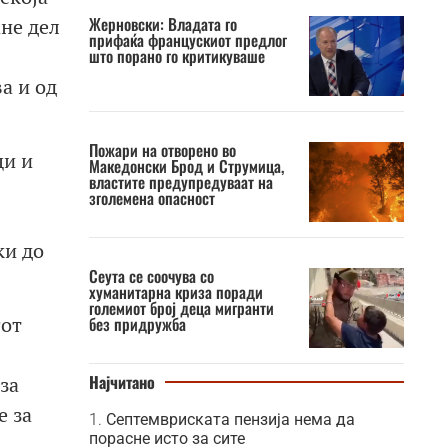
Жерновски: Владата го
ане дел
прифаќа францускиот предлог
што порано го критикуваше
а и од
Пожари на отворено во
ци и
Македонски Брод и Струмица,
властите предупредуваат на
зголемена опасност
ки до
Сеута се соочува со
хуманитарна криза поради
големиот број деца мигранти
гот
без придружба
Најчитано
за
е за
Септемвриската пензија нема да
порасне исто за сите