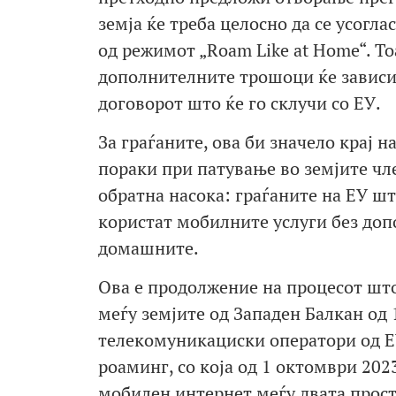
земја ќе треба целосно да се усогла
од режимот „Roam Like at Home“. То
дополнителните трошоци ќе зависи 
договорот што ќе го склучи со ЕУ.
За граѓаните, ова би значело крај 
пораки при патување во земјите чле
обратна насока: граѓаните на ЕУ шт
користат мобилните услуги без до
домашните.
Ова е продолжение на процесот што
меѓу земјите од Западен Балкан од 1
телекомуникациски оператори од ЕУ
роаминг, со која од 1 октомври 20
мобилен интернет меѓу двата прост