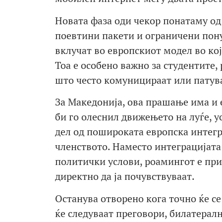
Новата фаза оди чекор понатаму о
поевтини пакети и ограничени понуд
вклучат во европскиот модел во кој
Тоа е особено важно за студентите,
што често комуницираат или патува
За Македонија, ова прашање има и
би го олеснил движењето на луѓе, у
дел од пошироката европска интег
членството. Наместо интеграцијата 
политички услови, роамингот е пр
директно да ја почувствуваат.
Останува отворено кога точно ќе се
ќе следуваат преговори, билатерал