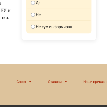
о
Да
 ЕУ и
Не
апка.
Не сум информиран
н
Спорт
Ставови
Наши приказн