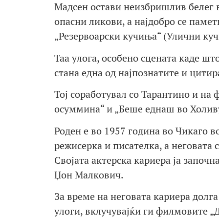
Мадсен остави неизбришлив белег 
опасни ликови, а најдобро се паме
„Резервоарски кучиња“ (Улични куч
Таа улога, особено сцената каде шт
стана една од најпознатите и цитир
Тој соработувал со Тарантино и на 
осуммина“ и „Беше еднаш во Холив
Роден е во 1957 година во Чикаго в
режисерка и писателка, а неговата 
Својата актерска кариера ја започн
Џон Малкович.
За време на неговата кариера долга
улоги, вклучувајќи ги филмовите „До