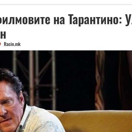
илмовите на Тарантино: Ул
ен
Racin.mk