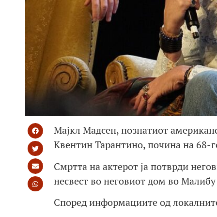
Мајкл Мадсен, познатиот американс
Квентин Тарантино, почина на 68-г
Смртта на актерот ја потврди него
несвест во неговиот дом во Малибу 
Според информациите од локалните 