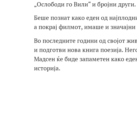
„Ослободи го Вили“ и бројни други.
Беше познат како еден од најплодн
а покрај филмот, имаше и значајни 
Во последните години од својот жи
и подготви нова книга поезија. Него
Мадсен ќе биде запаметен како еде
историја.