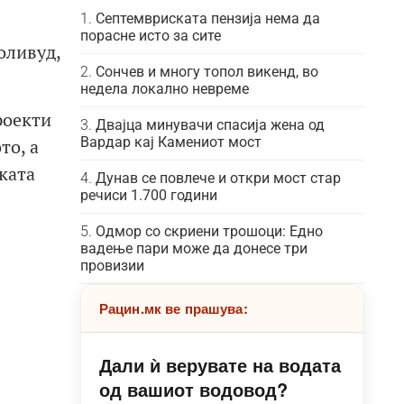
Септемвриската пензија нема да
порасне исто за сите
оливуд,
Сончев и многу топол викенд, во
недела локално невреме
роекти
Двајца минувачи спасија жена од
Вардар кај Камениот мост
то, а
ката
Дунав се повлече и откри мост стар
речиси 1.700 години
Одмор со скриени трошоци: Едно
вадење пари може да донесе три
провизии
Рацин.мк ве прашува:
Дали ѝ верувате на водата
од вашиот водовод?