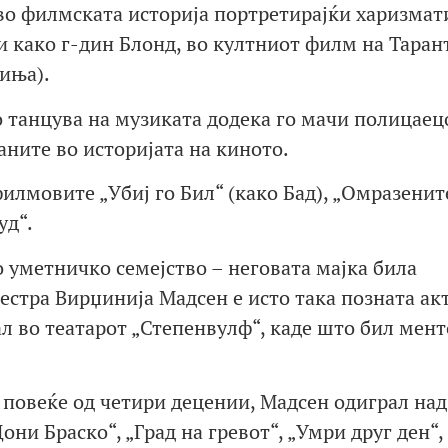
во филмската историја портретирајќи харизмат
ти како г-дин Блонд, во култниот филм на Таран
иња).
о танцува на музиката додека го мачи полицаец
аните во историјата на киното.
филмовите „Убиј го Бил“ (како Бад), „Омразенит
уд“.
о уметничко семејство – неговата мајка била
сестра Вирџинија Мадсен е исто така позната ак
ал во театарот „Степенвулф“, каде што бил мент
 повеќе од четири децении, Мадсен одиграл над
ни Браско“, „Град на гревот“, „Умри друг ден“,