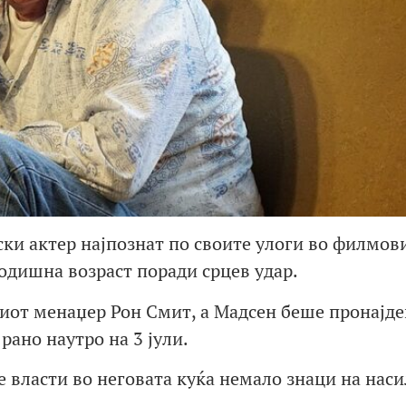
ки актер најпознат по своите улоги во филмов
одишна возраст поради срцев удар.
виот менаџер Рон Смит, а Мадсен беше пронајде
рано наутро на 3 јули.
власти во неговата куќа немало знаци на наси