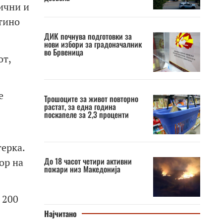
ични и
тино
ДИК почнува подготовки за
нови избори за градоначалник
во Брвеница
от,
е
Трошоците за живот повторно
растат, за една година
поскапеле за 2,3 проценти
терка.
До 18 часот четири активни
ор на
пожари низ Македонија
 200
Најчитано