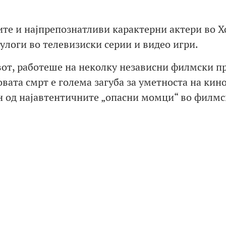
ите и најпрепознатливи карактерни актери во Х
улоги во телевизиски серии и видео игри.
вот, работеше на неколку независни филмски п
вата смрт е голема загуба за уметноста на кино
н од најавтентичните „опасни момци“ во филмс