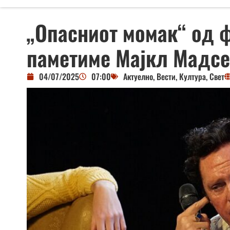
„Опасниот момак“ од ф
паметиме Мајкл Мадс
04/07/2025
07:00
Актуелно
,
Вести
,
Култура
,
Свет