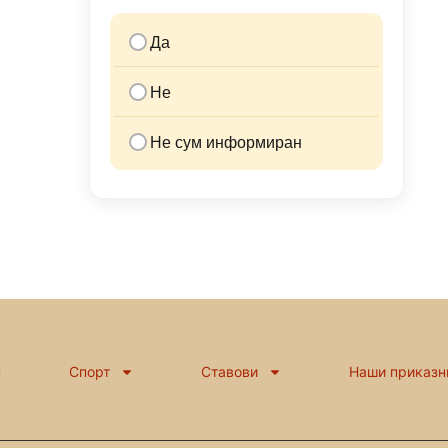
Да
Не
Не сум информиран
н
Спорт
Ставови
Наши приказн