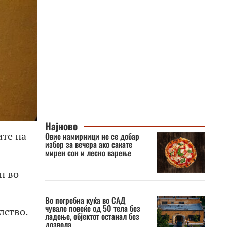
Најново
ите на
Овие намирници не се добар
избор за вечера ако сакате
мирен сон и лесно варење
н во
Во погребна куќа во САД
чувале повеќе од 50 тела без
лство.
ладење, објектот останал без
дозвола