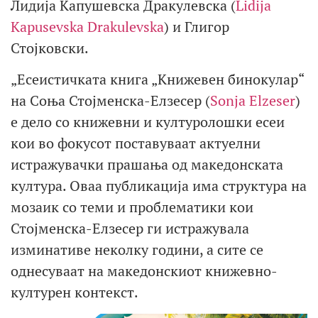
Лидија Капушевска Дракулевска (
Lidija
Kapusevska Drakulevska
) и Глигор
Стојковски.
„Есеистичката книга „Книжевен бинокулар“
на Соња Стојменска-Елзесер (
Sonja Elzeser
)
е дело со книжевни и културолошки есеи
кои во фокусот поставуваат актуелни
истражувачки прашања од македонската
култура. Оваа публикација има структура на
мозаик со теми и проблематики кои
Стојменска-Елзесер ги истражувала
изминативе неколку години, а сите се
однесуваат на македонскиот книжевно-
културен контекст.