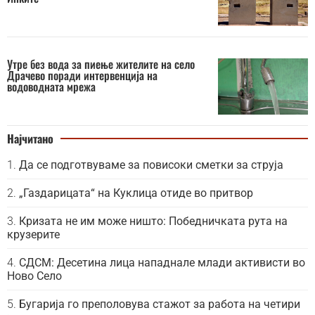
Утре без вода за пиење жителите на село
Драчево поради интервенција на
водоводната мрежа
Најчитано
Да се подготвуваме за повисоки сметки за струја
„Газдарицата“ на Куклица отиде во притвор
Кризата не им може ништо: Победничката рута на
крузерите
СДСМ: Десетина лица нападнале млади активисти во
Ново Село
Бугарија го преполовува стажот за работа на четири