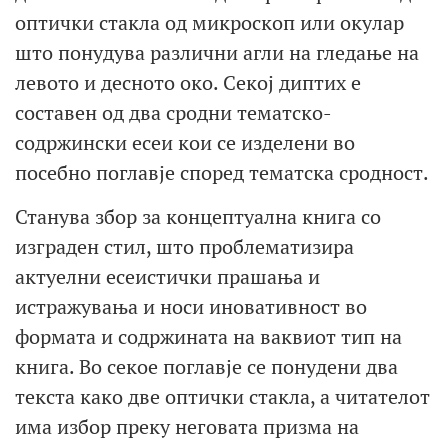
оптички стакла од микроскоп или окулар
што понудува различни агли на гледање на
левото и десното око. Секој диптих е
составен од два сродни тематско-
содржински есеи кои се изделени во
посебно поглавје според тематска сродност.
Станува збор за концептуална книга со
изграден стил, што проблематизира
актуелни есеистички прашања и
истражувања и носи иновативност во
формата и содржината на ваквиот тип на
книга. Во секое поглавје се понудени два
текста како две оптички стакла, а читателот
има избор преку неговата призма на