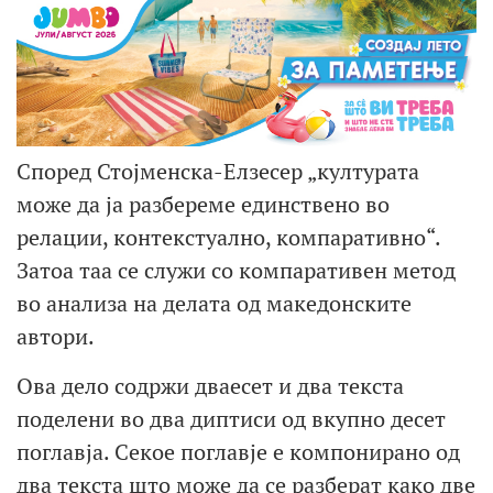
Според Стојменска-Елзесер „културата
може да ја разбереме единствено во
релации, контекстуално, компаративно“.
Затоа таа се служи со компаративен метод
во анализа на делата од македонските
автори.
Ова дело содржи дваесет и два текста
поделени во два диптиси од вкупно десет
поглавја. Секое поглавје е компонирано од
два текста што може да се разберат како две