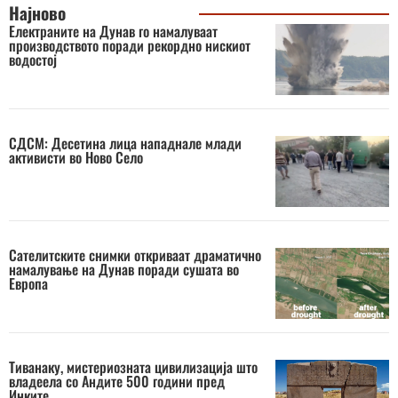
Најново
Електраните на Дунав го намалуваат
производството поради рекордно нискиот
водостој
СДСМ: Десетина лица нападнале млади
активисти во Ново Село
Сателитските снимки откриваат драматично
намалување на Дунав поради сушата во
Европа
Тиванаку, мистериозната цивилизација што
владеела со Андите 500 години пред
Инките