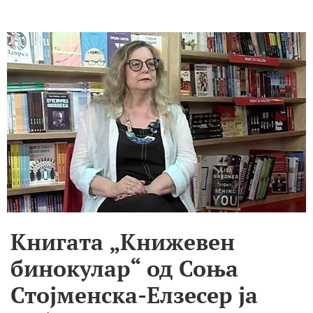
Книгата „Книжевен
бинокулар“ од Соња
Стојменска-Елзесер ја