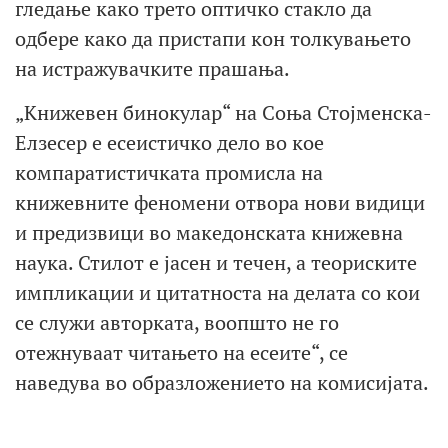
гледање како трето оптичко стакло да
одбере како да пристапи кон толкувањето
на истражувачките прашања.
„Книжевен бинокулар“ на Соња Стојменска-
Елзесер е есеистичко дело во кое
компаратистичката промисла на
книжевните феномени отвора нови видици
и предизвици во македонската книжевна
наука. Стилот е јасен и течен, а теориските
импликации и цитатноста на делата со кои
се служи авторката, воопшто не го
отежнуваат читањето на есеите“, се
наведува во образложението на комисијата.