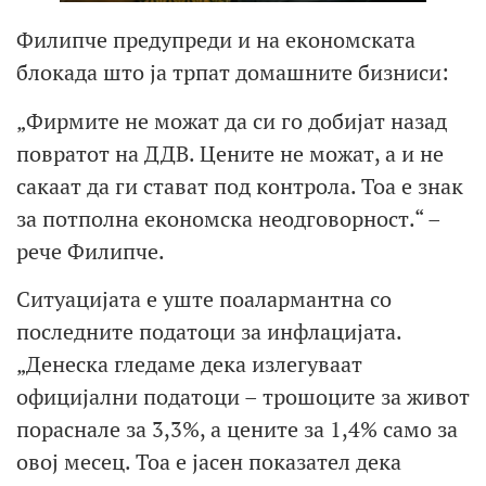
Филипче предупреди и на економската
блокада што ја трпат домашните бизниси:
„Фирмите не можат да си го добијат назад
повратот на ДДВ. Цените не можат, а и не
сакаат да ги стават под контрола. Тоа е знак
за потполна економска неодговорност.“ –
рече Филипче.
Ситуацијата е уште поалармантна со
последните податоци за инфлацијата.
„Денеска гледаме дека излегуваат
официјални податоци – трошоците за живот
пораснале за 3,3%, а цените за 1,4% само за
овој месец. Тоа е јасен показател дека