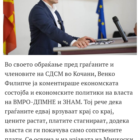
Во своето обраќање пред граѓаните и
членовите на СДСМ во Кочани, Венко
Филипче ја коментираше економската
состојба и економските политики на власта
на ВМРО-ДПМНЕ и ЗНАМ. Тој рече дека
граѓаните едвај врзуваат крај со крај,
цените растат, платите стагнираат, додека
власта си ги покачува само сопствените
плати. Се осврна и на изјавата на Мицкоски