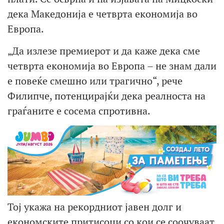
дека Македонија е четврта економија во
Европа.
„Да излезе премиерот и да каже дека сме
четврта економија во Европа – не знам дали
е повеќе смешно или трагично“, рече
Филипче, потенцирајќи дека реалноста на
граѓаните е сосема спротивна.
Тој укажа на рекордниот јавен долг и
економските притисоци со кои се соочуваат