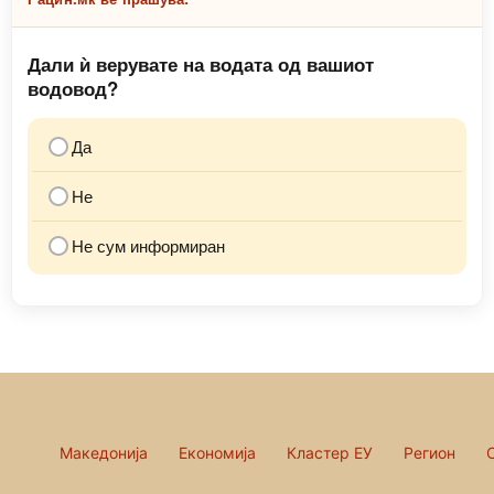
Дали ѝ верувате на водата од вашиот
водовод?
Да
Не
Не сум информиран
Македонија
Економија
Кластер ЕУ
Регион