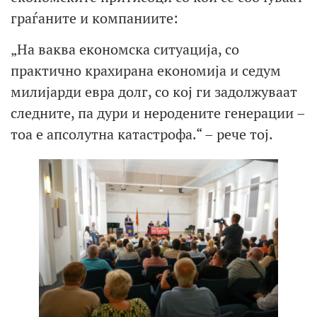
граѓаните и компаниите:
„На ваква економска ситуација, со
практично крахирана економија и седум
милијарди евра долг, со кој ги задолжуваат
следните, па дури и неродените генерации –
тоа е апсолутна катастрофа.“ – рече тој.