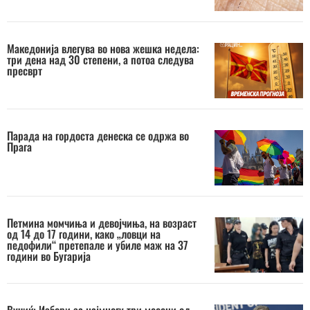
Македонија влегува во нова жешка недела:
три дена над 30 степени, а потоа следува
пресврт
Парада на гордоста денеска се одржа во
Прага
Петмина момчиња и девојчиња, на возраст
од 14 до 17 години, како „ловци на
педофили“ претепале и убиле маж на 37
години во Бугарија
Вучиќ: Избори за најмногу три месеци од