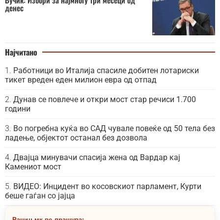
денес
Најчитано
Работници во Италија спасиле добитен лотариски
тикет вреден еден милион евра од отпад
Дунав се повлече и откри мост стар речиси 1.700
години
Во погребна куќа во САД чувале повеќе од 50 тела без
ладење, објектот останал без дозвола
Двајца минувачи спасија жена од Вардар кај
Камениот мост
ВИДЕО: Инцидент во косовскиот парламент, Курти
беше гаѓан со јајца
Рацин.мк ве прашува: