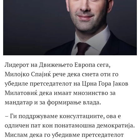
Лидерот на Движењето Европа сега,
Милојко Спајиќ рече дека смета оти го
убедиле претседателот на Црна Гора Јаков
Милатовиќ дека имаат мнозинство за
мандатар и за формирање влада.
– Ги поддржуваме консултациите, ова е
одличен пат кон понатамошна демократија.
Мислам дека го убедивме претседателот