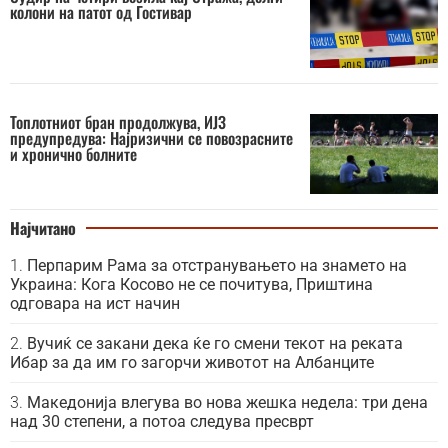
колони на патот од Гостивар
Топлотниот бран продолжува, ИЈЗ
предупредува: Најризични се повозрасните
и хронично болните
Најчитано
Перпарим Рама за отстранувањето на знамето на
Украина: Кога Косово не се почитува, Приштина
одговара на ист начин
Вучиќ се закани дека ќе го смени текот на реката
Ибар за да им го загорчи животот на Албанците
Македонија влегува во нова жешка недела: три дена
над 30 степени, а потоа следува пресврт