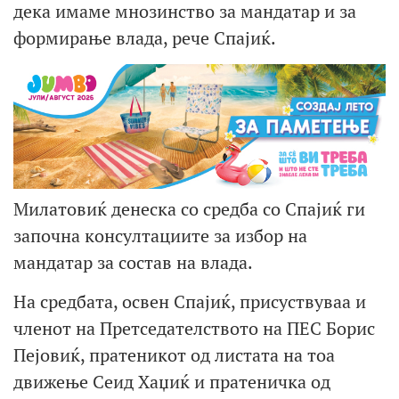
дека имаме мнозинство за мандатар и за
формирање влада, рече Спајиќ.
Милатовиќ денеска со средба со Спајиќ ги
започна консултациите за избор на
мандатар за состав на влада.
На средбата, освен Спајиќ, присуствуваа и
членот на Претседателството на ПЕС Борис
Пејовиќ, пратеникот од листата на тоа
движење Сеид Хаџиќ и пратеничка од