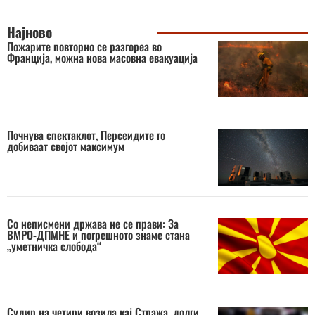
Најново
Пожарите повторно се разгореа во
Франција, можна нова масовна евакуација
Почнува спектаклот, Персеидите го
добиваат својот максимум
Со неписмени држава не се прави: За
ВМРО-ДПМНЕ и погрешното знаме стана
„уметничка слобода“
Судир на четири возила кај Стража, долги