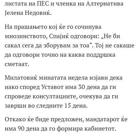
листата на ПЕС и членка на Алтернатива
Јелена Недовиќ.
На прашањето кој ќе го сочинува
мнозинството, Спајиќ одговори: „Не би
сакал сега да зборувам за тоа“. Тој не сакаше
да одговори точно на каква поддршка
сметаат.
Милатовиќ минатата недела изјави дека
иако според Уставот има 30 дена да ги
спроведе консултациите, очекува да ги
заврши во следните 15 дена.
Откако ќе биде предложен, мандатарот ќе
има 90 дена да го формира кабинетот.