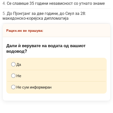
Се славеше 35 години независност со утнато знаме
До Пјонгјанг за две години, до Сеул за 28:
македонско-корејска дипломатија
Рацин.мк ве прашува:
Дали ѝ верувате на водата од вашиот
водовод?
Да
Не
Не сум информиран