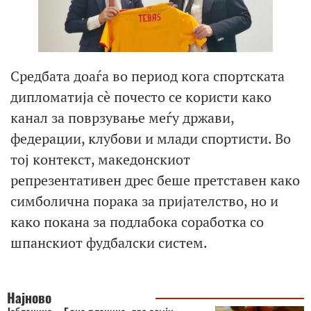
Средбата доаѓа во период кога спортската
дипломатија сè почесто се користи како
канал за поврзување меѓу држави,
федерации, клубови и млади спортисти. Во
тој контекст, македонскиот
репрезентативен дрес беше претставен како
симболична порака за пријателство, но и
како покана за подлабока соработка со
шпанскиот фудбалски систем.
Најново