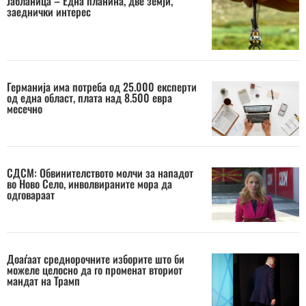
Јабланица – Една планина, две земји,
заеднички интерес
Германија има потреба од 25.000 експерти
од една област, плата над 8.500 евра
месечно
СДСМ: Обвинителството молчи за нападот
во Ново Село, инволвираните мора да
одговараат
Доаѓаат среднорочните изборите што би
можеле целосно да го променат вториот
мандат на Трамп