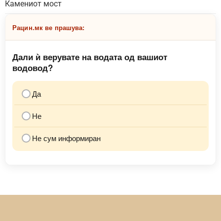
Камениот мост
Рацин.мк ве прашува:
Дали ѝ верувате на водата од вашиот
водовод?
Да
Не
Не сум информиран