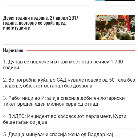
Девет години подоцна, 27 април 2017
година, повторно се враќа пред
институциите
Најчитано
Дунав се повлече и откри мост стар речиси 1.700
години
Во погребна куќа во САД чувале повеќе од 50 тела без
ладење, објектот останал без дозвола
Работници во Италија спасиле добитен лотариски
тикет вреден еден милион евра од отпад
ВИДЕО: Инцидент во косовскиот парламент, Курти
беше гаѓан со јајца
Двајца минувачи спасија жена од Вардар кај