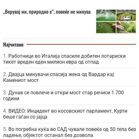
„Верувај ми, природно е“, повеќе не минува
Најчитано
Работници во Италија спасиле добитен лотариски
тикет вреден еден милион евра од отпад
Двајца минувачи спасија жена од Вардар кај
Камениот мост
Дунав се повлече и откри мост стар речиси 1.700
години
ВИДЕО: Инцидент во косовскиот парламент, Курти
беше гаѓан со јајца
Во погребна куќа во САД чувале повеќе од 50 тела без
ладење, објектот останал без дозвола