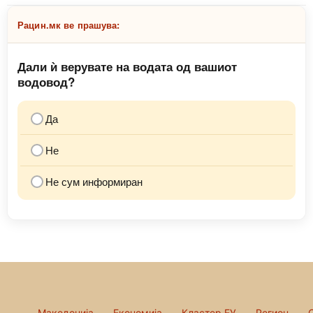
Рацин.мк ве прашува:
Дали ѝ верувате на водата од вашиот
водовод?
Да
Не
Не сум информиран
Македонија
Економија
Кластер ЕУ
Регион