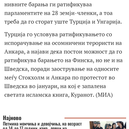
нивните барања ги ратификуваа
парламентите на 28 земји-членки, а тоа
треба да го сторат уште Турција и Унгарија.
Турција го условува ратификувањето со
испорачување на осомничени терoристи на
Анкара, а најави дека постои можност да го
ратификува барањето на Финска, но не и на
Шведска, поради заострување на односите
меѓу Стокхолм и Анкара по протестот во
Шведска во јануари, на кој е запалена
светата исламска книга, Куранот. (МИА)
Најново
Петмина момчиња и девојчиња, на возраст
од 14 до 17 години, како „ловци на