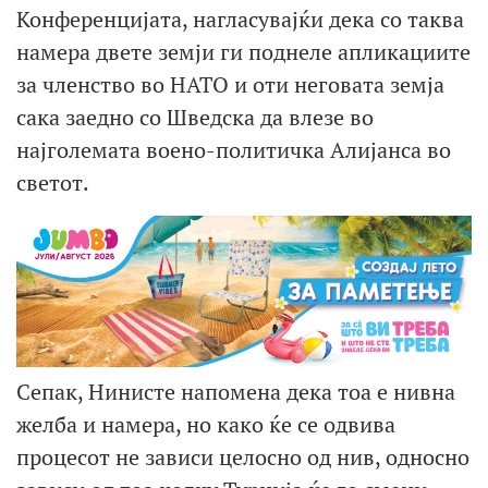
Конференцијата, нагласувајќи дека со таква
намера двете земји ги поднеле апликациите
за членство во НАТО и оти неговата земја
сака заедно со Шведска да влезе во
најголемата воено-политичка Алијанса во
светот.
Сепак, Нинисте напомена дека тоа е нивна
желба и намера, но како ќе се одвива
процесот не зависи целосно од нив, односно