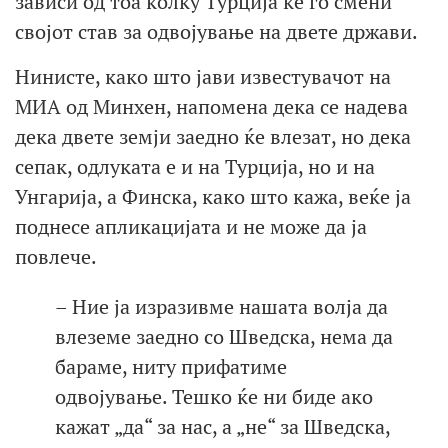
зависи од тоа колку Турција ќе го смени
својот став за одвојување на двете држави.
Нинисте, како што јави известувачот на
МИА од Минхен, напомена дека се надева
дека двете земји заедно ќе влезат, но дека
сепак, одлуката е и на Турција, но и на
Унгарија, а Финска, како што кажа, веќе ја
поднесе апликацијата и не може да ја
повлече.
– Ние ја изразивме нашата волја да
влеземе заедно со Шведска, нема да
бараме, ниту прифатиме
одвојување. Тешко ќе ни биде ако
кажат „да“ за нас, а „не“ за Шведска,