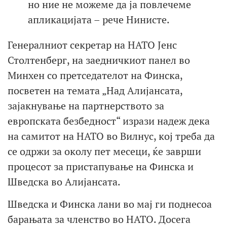
но ние не можеме да ја повлечеме
апликацијата – рече Нинисте.
Генералниот секретар на НАТО Јенс
Столтенберг, на заедничкиот панел во
Минхен со претседателот на Финска,
посветен на темата „Над Алијансата,
зајакнување на партнерството за
европската безбедност“ изрази надеж дека
на самитот на НАТО во Вилнус, кој треба да
се одржи за околу пет месеци, ќе заврши
процесот за пристапување на Финска и
Шведска во Алијансата.
Шведска и Финска лани во мај ги поднесоа
барањата за членство во НАТО. Досега