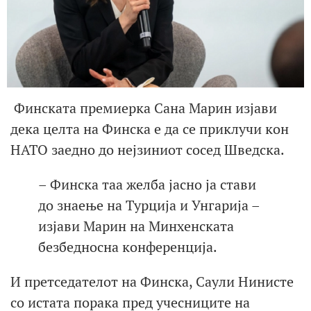
Финската премиерка Сана Марин изјави
дека целта на Финска е да се приклучи кон
НАТО заедно до нејзиниот сосед Шведска.
– Финска таа желба јасно ја стави
до знаење на Турција и Унгарија –
изјави Марин на Минхенската
безбедносна конференција.
И претседателот на Финска, Саули Нинисте
со истата порака пред учесниците на