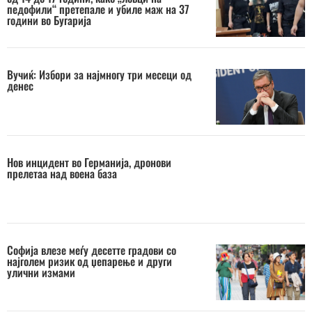
педофили“ претепале и убиле маж на 37
години во Бугарија
Вучиќ: Избори за најмногу три месеци од
денес
Нов инцидент во Германија, дронови
прелетаа над воена база
Софија влезе меѓу десетте градови со
најголем ризик од џепарење и други
улични измами