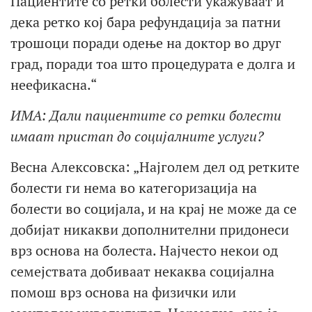
Пациентите со ретки болести укажуваат и
дека ретко кој бара рефундација за патни
трошоци поради одење на доктор во друг
град, поради тоа што процедурата е долга и
неефикасна.“
ИМА: Дали пациентите со ретки болести
имаат пристап до социјалните услуги?
Весна Алексовска: „Најголем дел од ретките
болести ги нема во категоризација на
болести во социјала, и на крај не може да се
добијат никакви дополнителни придонеси
врз основа на болеста. Најчесто некои од
семејствата добиваат некаква социјална
помош врз основа на физички или