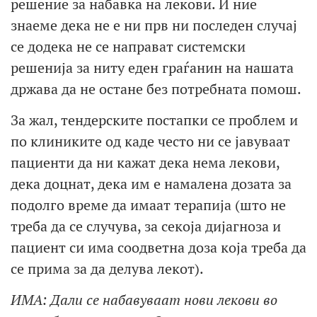
решение за набавка на лекови. И ние
знаеме дека не е ни прв ни последен случај
се додека не се направат системски
решенија за ниту еден граѓанин на нашата
држава да не остане без потребната помош.
За жал, тендерските постапки се проблем и
по клиниките од каде често ни се јавуваат
пациенти да ни кажат дека нема лекови,
дека доцнат, дека им е намалена дозата за
подолго време да имаат терапија (што не
треба да се случува, за секоја дијагноза и
пациент си има соодветна доза која треба да
се прима за да делува лекот).
ИМА: Дали се набавуваат нови лекови во