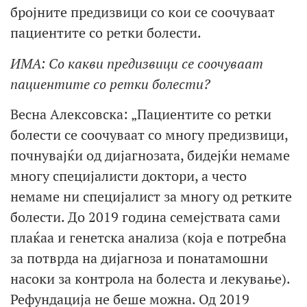
бројните предизвици со кои се соочуваат
пациентите со ретки болести.
ИМА: Со какви предизвици се соочуваат
пациентите со ретки болести?
Весна Алексовска: „Пациентите со ретки
болести се соочуваат со многу предизвици,
почнувајќи од дијагнозата, бидејќи немаме
многу специјалисти доктори, а често
немаме ни специјалист за многу од ретките
болести. До 2019 година семејствата сами
плаќаа и генетска анализа (која е потребна
за потврда на дијагноза и понатамошни
насоки за контрола на болеста и лекување).
Рефундација не беше можна. Од 2019