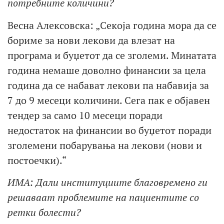
потребните количини?
Весна Алексовска: „Секоја година мора да се
бориме за нови лекови да влезат на
програма и буџетот да се зголеми. Минатата
година немаше доволно финансии за цела
година да се набават лекови па набавија за
7 до 9 месеци количини. Сега пак е објавен
тендер за само 10 месеци поради
недостаток на финансии во буџетот поради
зголемени побарувања на лекови (нови и
постоечки).“
ИМА: Дали институциите благовремено ги
решаваат проблемите на пациентите со
ретки болести?