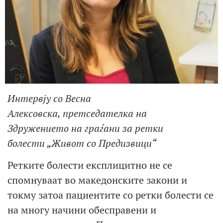
Интервју со Весна
Алексовска,
п
ретседател
ка
на
Здружение
то
на граѓани за ретки
болести
„
Живот со Предизвици
“
Ретките болести експлицитно не се
спомнуваат во македонските закони и
токму затоа пациентите со ретки болести се
на многу начини обесправени и