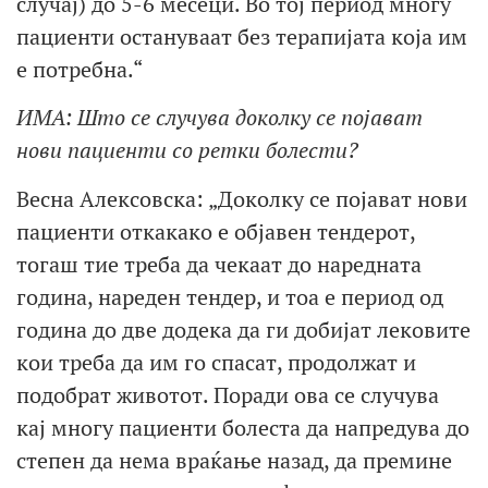
случај) до 5-6 месеци. Во тој период многу
пациенти остануваат без терапијата која им
е потребна.“
ИМА: Што се случува доколку се појават
нови пациенти со ретки болести?
Весна Алексовска: „Доколку се појават нови
пациенти откакако е објавен тендерот,
тогаш тие треба да чекаат до наредната
година, нареден тендер, и тоа е период од
година до две додека да ги добијат лековите
кои треба да им го спасат, продолжат и
подобрат животот. Поради ова се случува
кај многу пациенти болеста да напредува до
степен да нема враќање назад, да премине