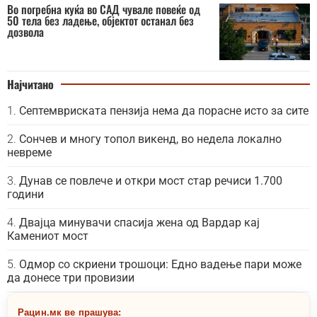
Во погребна куќа во САД чувале повеќе од
50 тела без ладење, објектот останал без
дозвола
Најчитано
Септемвриската пензија нема да порасне исто за сите
Сончев и многу топол викенд, во недела локално
невреме
Дунав се повлече и откри мост стар речиси 1.700
години
Двајца минувачи спасија жена од Вардар кај
Камениот мост
Одмор со скриени трошоци: Едно вадење пари може
да донесе три провизии
Рацин.мк ве прашува: