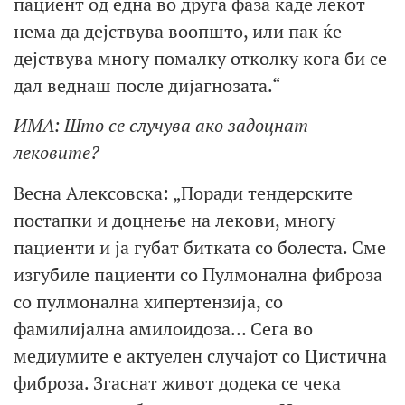
пациент од една во друга фаза каде лекот
нема да дејствува воопшто, или пак ќе
дејствува многу помалку отколку кога би се
дал веднаш после дијагнозата.“
ИМА: Што се случува ако задоцнат
лековите?
Весна Алексовска: „Поради тендерските
постапки и доцнење на лекови, многу
пациенти и ја губат битката со болеста. Сме
изгубиле пациенти со Пулмонална фиброза
со пулмонална хипертензија, со
фамилијална амилоидоза… Сега во
медиумите е актуелен случајот со Цистична
фиброза. Згаснат живот додека се чека