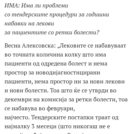
ИМА: Има ли проблеми
со
тендерски
те
процедури
за
годишни
набавки на лекови
за
пациентите
со
ретки
болести?
Весна Алексовска: „Лековите се набавуваат
во точната количина колку што има
пациенти од одредена болест и нема
простор за новодијагностицирани
пациенти, нема простор ни за нови лекови
и нови болести. Тоа што ќе се утврди во
декември на комисија за ретки болести, тоа
се набавува во февруари,
најчесто. Тендерските постапки траат од
најмалку 3 месеци (што никогаш не е