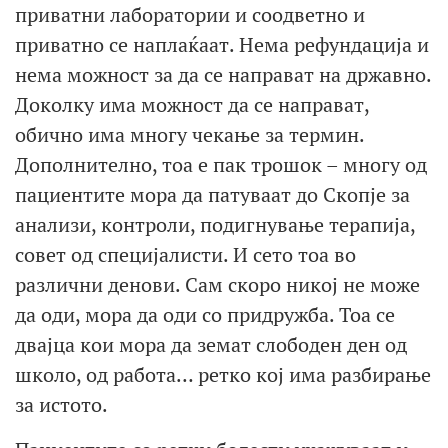
приватни лаборатории и соодветно и
приватно се наплаќаат. Нема рефундација и
нема можност за да се направат на државно.
Доколку има можност да се направат,
обично има многу чекање за термин.
Дополнително, тоа е пак трошок – многу од
пациентите мора да патуваат до Скопје за
анализи, контроли, подигнување терапија,
совет од специјалисти. И сето тоа во
различни денови. Сам скоро никој не може
да оди, мора да оди со придружба. Тоа се
двајца кои мора да земат слободен ден од
школо, од работа… ретко кој има разбирање
за истото.