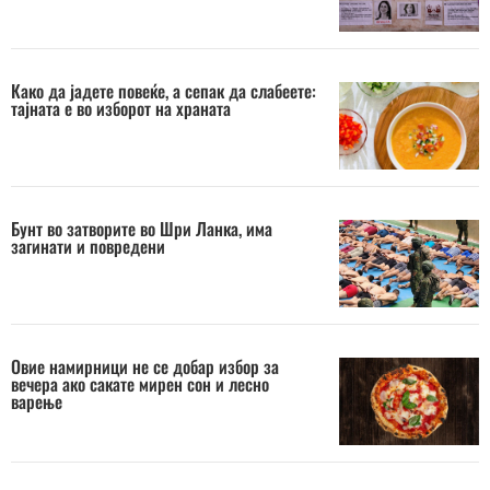
Како да јадете повеќе, а сепак да слабеете:
тајната е во изборот на храната
Бунт во затворите во Шри Ланка, има
загинати и повредени
Овие намирници не се добар избор за
вечера ако сакате мирен сон и лесно
варење