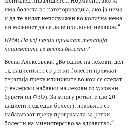
ментален инвалидитет. Нормално, ако ја
има болеста во категоризација, ако ја нема
и да те видат неподвижен во количка нема
ни можност да се даде придонес некаков.“
ИМА: На кој начин примаат терапија
пациентите со ретки болести?
Весна Алексовска: „Во однос на лекови, дел
од пациентите со ретки болести примаат
терапија преку клиниките во кои се следат
(тендерски набавки на лекови со улсовни
буџети од ФЗО). За многу ретките (до 20
пациенти од една болест), лековите се
набавуваат преку програмата за ретки
болести на министерство за здравство.“