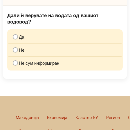
Дали ѝ верувате на водата од вашиот
водовод?
Да
Не
Не сум информиран
Македонија
Економија
Кластер ЕУ
Регион