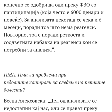
конечно се одобри да оди преку ФЗО со
партиципација (која често е 6000 денари и
повеќе). За анализата некогаш се чека и 6
месеци, поради тоа што нема реагенси.
Повторно, тоа е поради реткоста и
соодветната набавка на реагенси кои се
потребни за анализа“.
ИМА: Има ли проблеми
при
редовни
те
контроли за следење на ретките
болести
?
Весна Алексовска: „Дел од анализите се
недостапни кај нас, или се прават преку