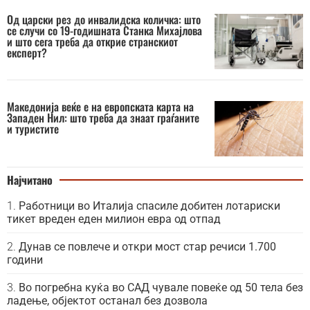
Од царски рез до инвалидска количка: што
се случи со 19-годишната Станка Михајлова
и што сега треба да открие странскиот
експерт?
Македонија веќе е на европската карта на
Западен Нил: што треба да знаат граѓаните
и туристите
Најчитано
Работници во Италија спасиле добитен лотариски
тикет вреден еден милион евра од отпад
Дунав се повлече и откри мост стар речиси 1.700
години
Во погребна куќа во САД чувале повеќе од 50 тела без
ладење, објектот останал без дозвола