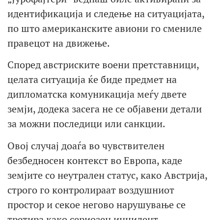
идентификација и следење на ситуацијата,
по што американските авиони го смениле
правецот на движење.
Според австриските воени претставници,
целата ситуација ќе биде предмет на
дипломатска комуникација меѓу двете
земји, додека засега не се објавени детали
за можни последици или санкции.
Овој случај доаѓа во чувствителен
безбедносен контекст во Европа, каде
земјите со неутрален статус, како Австрија,
строго го контролираат воздушниот
простор и секое негово нарушување се
третира како сериозен инцидент.