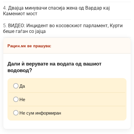
Двајца минувачи спасија жена од Вардар кај
Камениот мост
ВИДЕО: Инцидент во косовскиот парламент, Курти
беше гаѓан со јајца
Рацин.мк ве прашува:
Дали ѝ верувате на водата од вашиот
водовод?
Да
Не
Не сум информиран