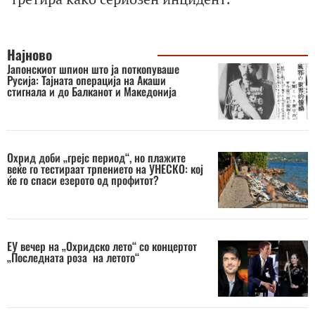
Најново
Јапонскиот шпион што ја поткопуваше
Русија: Тајната операција на Акаши
стигнала и до Балканот и Македонија
Охрид доби „грејс период“, но плажите
веќе го тестираат трпението на УНЕСКО: кој
ќе го спаси езерото од профитот?
ЕУ вечер на „Охридско лето“ со концертот
„Последната роза на летото“