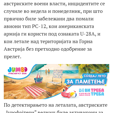
австриските воени власти, инцидентите се
случиле во недела и понеделник, при што
првично биле забележани два помали
авиони тип PC-12, кои американската
армија ги користи под ознаката U-28A, и
кои летале над територијата на Горна
Австрија без претходно одобрение за
прелет.
По детектирањето на леталата, австриските
„Јурофајтери“ веднаш биле активирани за