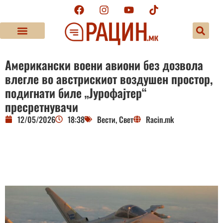
Американски воени авиони без дозвола
влегле во австрискиот воздушен простор,
подигнати биле „Јурофајтер“
пресретнувачи
12/05/2026
18:38
Вести
,
Свет
Racin.mk