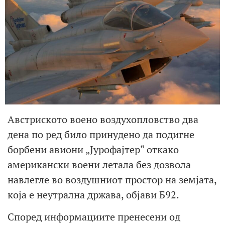
Австриското воено воздухопловство два
дена по ред било принудено да подигне
борбени авиони „Јурофајтер“ откако
американски воени летала без дозвола
навлегле во воздушниот простор на земјата,
која е неутрална држава, објави Б92.
Според информациите пренесени од