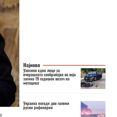
Најново
Уапсено едно лице за
вчерашната сообраќајка во која
загина 19 годишен возач на
мотоцикл
Украина погоди две големи
руски рафинерии
а