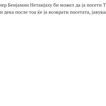
иер Бенјамин Нетанјаху би можел да ја посети 
 дека после тоа ќе ја возврати посетата, јавува