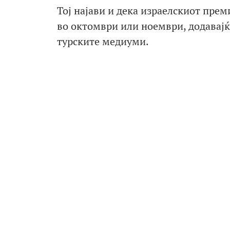
Тој најави и дека израелскиот прем
во октомври или ноември, додавајќи
турските медиуми.