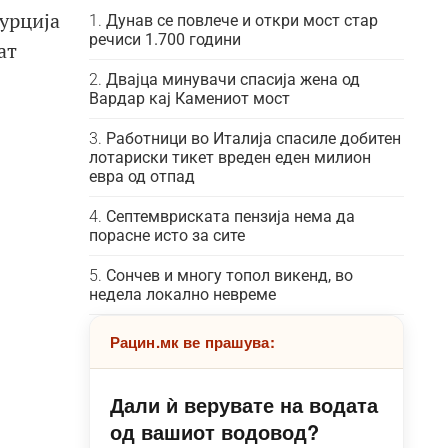
Турција
Дунав се повлече и откри мост стар
речиси 1.700 години
ат
Двајца минувачи спасија жена од
Вардар кај Камениот мост
Работници во Италија спасиле добитен
лотариски тикет вреден еден милион
евра од отпад
Септемвриската пензија нема да
порасне исто за сите
Сончев и многу топол викенд, во
недела локално невреме
Рацин.мк ве прашува:
Дали ѝ верувате на водата
од вашиот водовод?