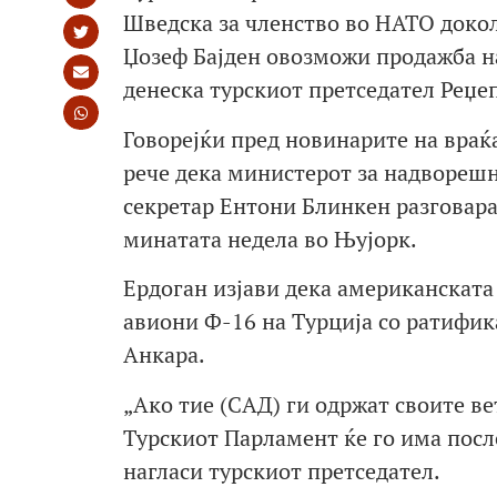
Шведска за членство во НАТО доко
Џозеф Бајден овозможи продажба н
денеска турскиот претседател Реџе
Говорејќи пред новинарите на враќ
рече дека министерот за надвореш
секретар Ентони Блинкен разговара
минатата недела во Њујорк.
Ердоган изјави дека американската
авиони Ф-16 на Турција со ратифик
Анкара.
„Ако тие (САД) ги одржат своите в
Турскиот Парламент ќе го има посл
нагласи турскиот претседател.