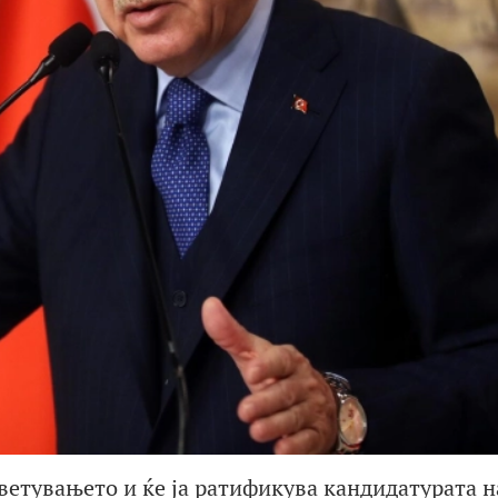
ветувањето и ќе ја ратификува кандидатурата н