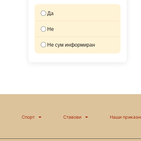
Да
Не
Не сум информиран
н
Спорт
Ставови
Наши приказн