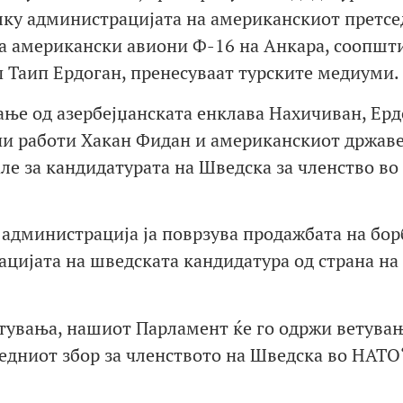
лку администрацијата на американскиот претсе
а американски авиони Ф-16 на Анкара, соопшт
п Таип Ердоган, пренесуваат турските медиуми.
ање од азербејџанската енклава Нахичиван, Ерд
ни работи Хакан Фидан и американскиот држав
ле за кандидатурата на Шведска за членство в
 администрација ја поврзува продажбата на бо
ацијата на шведската кандидатура од страна на
етувања, нашиот Парламент ќе го одржи ветувањ
едниот збор за членството на Шведска во НАТО“