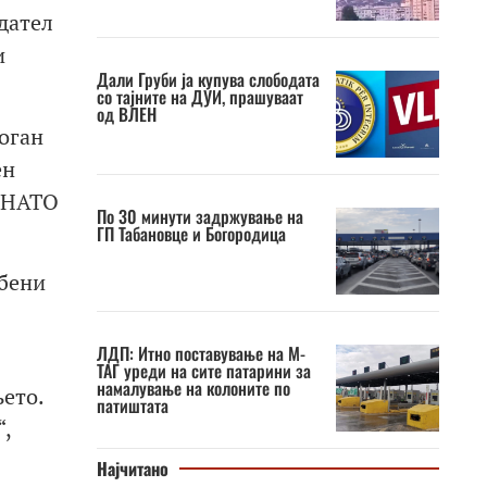
дател
и
Дали Груби ја купува слободата
со тајните на ДУИ, прашуваат
од ВЛЕН
оган
ен
о НАТО
По 30 минути задржување на
ГП Табановце и Богородица
рбени
ЛДП: Итно поставување на М-
ТАГ уреди на сите патарини за
намалување на колоните по
ето.
патиштата
,
Најчитано