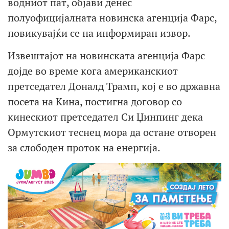
водниот пат, објави денес
полуофицијалната новинска агенција Фарс,
повикувајќи се на информиран извор.
Извештајот на новинската агенција Фарс
дојде во време кога американскиот
претседател Доналд Трамп, кој е во државна
посета на Кина, постигна договор со
кинескиот претседател Си Џинпинг дека
Ормутскиот теснец мора да остане отворен
за слободен проток на енергија.