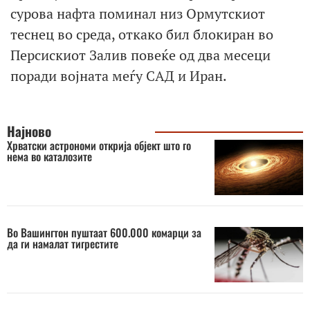
сурова нафта поминал низ Ормутскиот
теснец во среда, откако бил блокиран во
Персискиот Залив повеќе од два месеци
поради војната меѓу САД и Иран.
Најново
Хрватски астрономи открија објект што го
нема во каталозите
Во Вашингтон пуштаат 600.000 комарци за
да ги намалат тигрестите