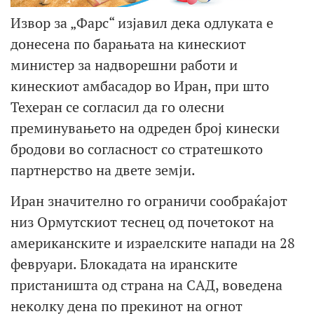
Извор за „Фарс“ изјавил дека одлуката е
донесена по барањата на кинескиот
министер за надворешни работи и
кинескиот амбасадор во Иран, при што
Техеран се согласил да го олесни
преминувањето на одреден број кинески
бродови во согласност со стратешкото
партнерство на двете земји.
Иран значително го ограничи сообраќајот
низ Ормутскиот теснец од почетокот на
американските и израелските напади на 28
февруари. Блокадата на иранските
пристаништа од страна на САД, воведена
неколку дена по прекинот на огнот