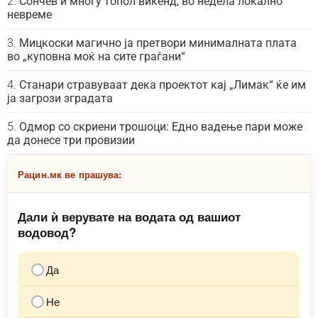
Сончев и многу топол викенд, во недела локално
невреме
Мицкоски магично ја претвори минималната плата
во „куповна моќ на сите граѓани“
Станари стравуваат дека проектот кај „Лимак“ ќе им
ја загрози зградата
Одмор со скриени трошоци: Едно вадење пари може
да донесе три провизии
Рацин.мк ве прашува:
Дали ѝ верувате на водата од вашиот
водовод?
Да
Не