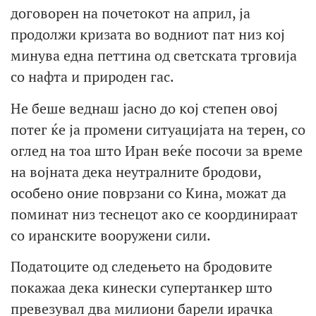
договорен на почетокот на април, ја
продолжи кризата во водниот пат низ кој
минува една петтина од светската трговија
со нафта и природен гас.
Не беше веднаш јасно до кој степен овој
потег ќе ја промени ситуацијата на терен, со
оглед на тоа што Иран веќе посочи за време
на војната дека неутралните бродови,
особено оние поврзани со Кина, можат да
поминат низ теснецот ако се координираат
со иранските вооружени сили.
Податоците од следењето на бродовите
покажаа дека кинески супертанкер што
превезувал два милиони барели ирачка