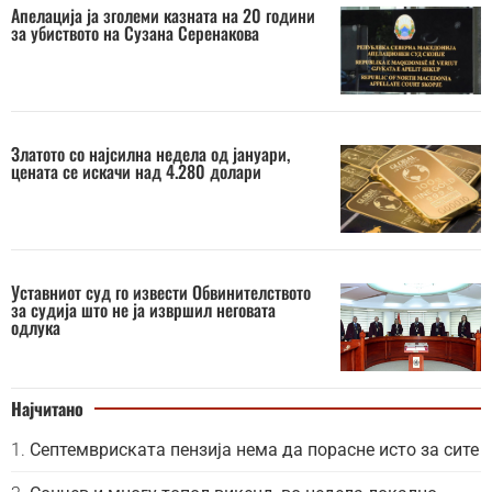
Апелација ја зголеми казната на 20 години
за убиството на Сузана Серенакова
Златото со најсилна недела од јануари,
цената се искачи над 4.280 долари
Уставниот суд го извести Обвинителството
за судија што не ја извршил неговата
одлука
Најчитано
Септемвриската пензија нема да порасне исто за сите