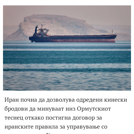
Иран почна да дозволува одредени кинески
бродови да минуваат низ Ормутскиот
теснец откако постигна договор за
иранските правила за управување со