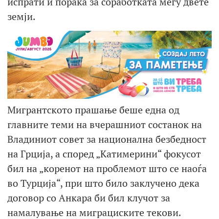
испрати и порака за соработката меѓу двете
земји.
Мигрантското прашање беше една од
главните теми на вчерашниот состанок на
Владиниот совет за национална безбедност
на Грција, а според „Катимерини“ фокусот
бил на „коренот на проблемот што се наоѓа
во Турција“, при што било заклучено дека
договор со Анкара би бил клучот за
намалување на миграциските текови.