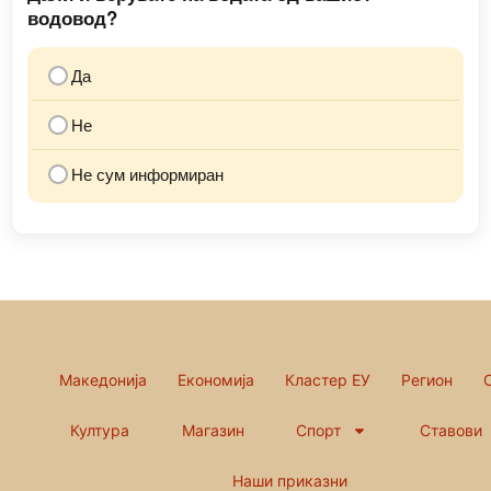
водовод?
Да
Не
Не сум информиран
Македонија
Економија
Кластер ЕУ
Регион
Култура
Магазин
Спорт
Ставови
Наши приказни