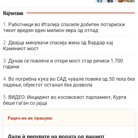
Најчитано
Работници во Италија спасиле добитен лотариски
тикет вреден еден милион евра од отпад
Двајца минувачи спасија жена од Вардар кај
Камениот мост
Дунав се повлече и откри мост стар речиси 1.700
години
Во погребна куќа во САД чувале повеќе од 50 тела без
ладење, објектот останал без дозвола
ВИДЕО: Инцидент во косовскиот парламент, Курти
беше гаѓан со јајца
Рацин.мк ве прашува:
Дали ѝ верувате на водата од вашиот