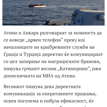
Атина и Анкара разговараат за можноста да
се воведе „црвен телефон“ преку кој
началниците на крајбрежните служби на
Грција и Турција директно ќе комуницираат
со цел запирање на миграциските бранови,
пишува грчкиот весник „Катимерини“, јави
дописничката на МИА од Атина.
Весникот пишува дека директната
комуникација за оперативните прашања,
освен поголема и побрза ефикасност, ќе