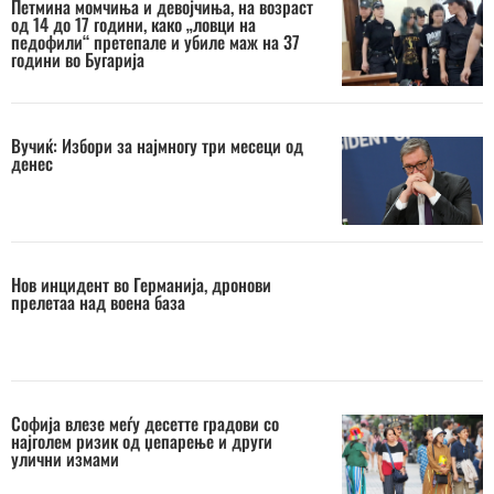
Петмина момчиња и девојчиња, на возраст
од 14 до 17 години, како „ловци на
педофили“ претепале и убиле маж на 37
години во Бугарија
Вучиќ: Избори за најмногу три месеци од
денес
Нов инцидент во Германија, дронови
прелетаа над воена база
Софија влезе меѓу десетте градови со
најголем ризик од џепарење и други
улични измами