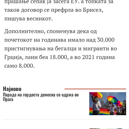
прашање сепак ја засега ЕУ. а топката за
таков договор се префрла во Брисел,
пишува весникот.
Дополнително, споменува дека од
почетокот на годинава имало над 30.000
пристигнувања на бегалци и мигранти во
Грција, лани беа 18.000, а во 2021 година
само 8.000.
Најново
Парада на гордоста денеска се одржа во
Прага