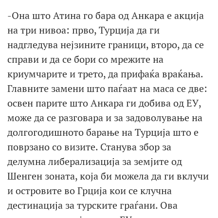
-Она што Атина го бара од Анкара е акција
на три нивоа: прво, Турција да ги
надгледува нејзините граници, второ, да се
справи и да се бори со мрежите на
криумчарите и трето, да прифаќа враќања.
Главните замени што паѓаат на маса се две:
освен парите што Анкара ги добива од ЕУ,
може да се разговара и за задоволување на
долгогодишното барање на Турција што е
поврзано со визите. Станува збор за
делумна либерализација за земјите од
Шенген зоната, која би можела да ги вклучи
и островите во Грција кои се клучна
дестинација за турските граѓани. Ова