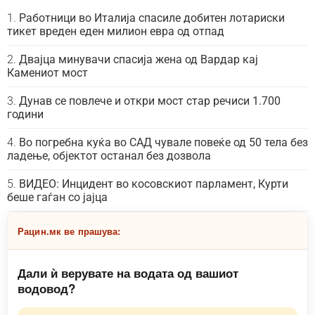
Работници во Италија спасиле добитен лотариски
тикет вреден еден милион евра од отпад
Двајца минувачи спасија жена од Вардар кај
Камениот мост
Дунав се повлече и откри мост стар речиси 1.700
години
Во погребна куќа во САД чувале повеќе од 50 тела без
ладење, објектот останал без дозвола
ВИДЕО: Инцидент во косовскиот парламент, Курти
беше гаѓан со јајца
Рацин.мк ве прашува:
Дали ѝ верувате на водата од вашиот
водовод?