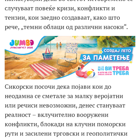
случуваат повеќе кризи, конфликти и
тензии, кои заедно создаваат, како што
рече, „темни облаци од различни насоки“.
Сикорски посочи дека појави кои до
неодамна се сметале за малку веројатни
или речиси невозможни, денес стануваат
реалност – вклучително вооружени
конфликти, блокади на клучни поморски
рути и засилени трговски и геополитички