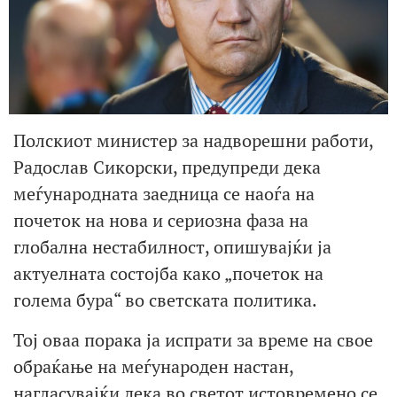
Полскиот министер за надворешни работи,
Радослав Сикорски, предупреди дека
меѓународната заедница се наоѓа на
почеток на нова и сериозна фаза на
глобална нестабилност, опишувајќи ја
актуелната состојба како „почеток на
голема бура“ во светската политика.
Тој оваа порака ја испрати за време на свое
обраќање на меѓународен настан,
нагласувајќи дека во светот истовремено се