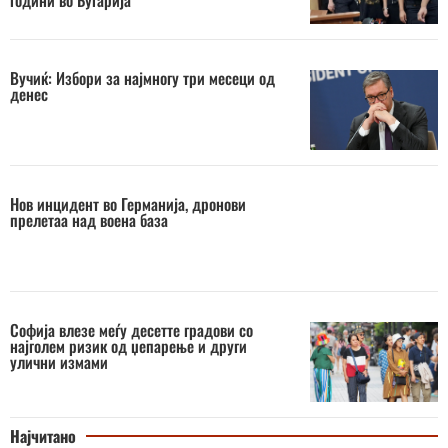
години во Бугарија
Вучиќ: Избори за најмногу три месеци од
денес
Нов инцидент во Германија, дронови
прелетаа над воена база
Софија влезе меѓу десетте градови со
најголем ризик од џепарење и други
улични измами
Најчитано