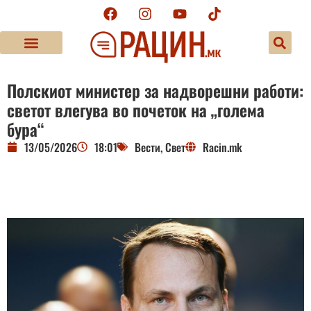
Полскиот министер за надворешни работи:
светот влегува во почеток на „голема
бура“
13/05/2026
18:01
Вести
,
Свет
Racin.mk