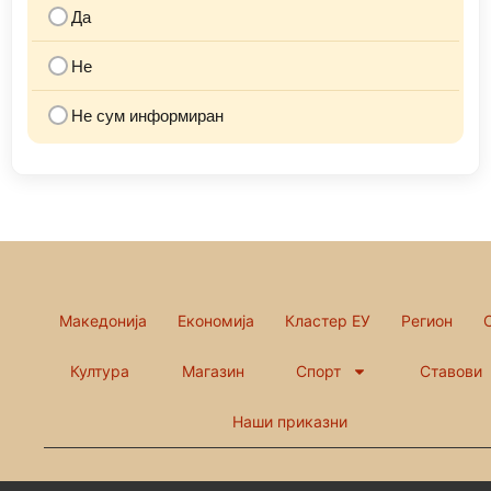
Да
Не
Не сум информиран
Македонија
Економија
Кластер ЕУ
Регион
Култура
Магазин
Спорт
Ставови
Наши приказни