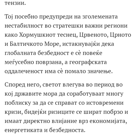
тензии.
Тој посебно предупреди на зголемената
нестабилност во стратешки важни региони
како Хормушкиот теснец, Црвеното, Црното
и Балтичкото Море, истакнувајќи дека
глобалната безбедност е сè повеќе
меѓусебно поврзана, а географската
оддалеченост има сè помало значење.
Според него, светот влегува во период во
кој државите мора да соработуваат многу
поблиску за да се справат со истовремени
кризи, бидејќи ризиците се шират побрзо и
имаат директно влијание врз економијата,
енергетиката и безбедноста.