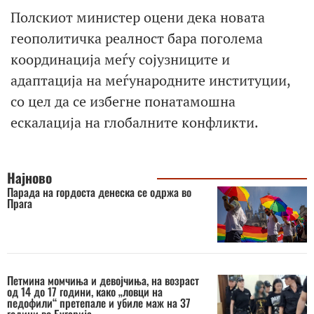
Полскиот министер оцени дека новата
геополитичка реалност бара поголема
координација меѓу сојузниците и
адаптација на меѓународните институции,
со цел да се избегне понатамошна
ескалација на глобалните конфликти.
Најново
Парада на гордоста денеска се одржа во
Прага
Петмина момчиња и девојчиња, на возраст
од 14 до 17 години, како „ловци на
педофили“ претепале и убиле маж на 37