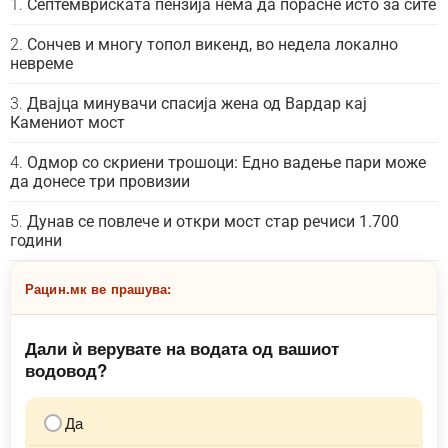
Септемвриската пензија нема да порасне исто за сите
Сончев и многу топол викенд, во недела локално
невреме
Двајца минувачи спасија жена од Вардар кај
Камениот мост
Одмор со скриени трошоци: Едно вадење пари може
да донесе три провизии
Дунав се повлече и откри мост стар речиси 1.700
години
Рацин.мк ве прашува:
Дали ѝ верувате на водата од вашиот
водовод?
Да