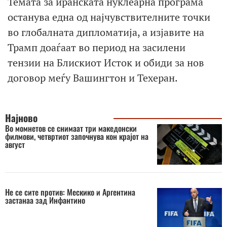
Темата за иранската нуклеарна програма
останува една од најчувствителните точки
во глобалната дипломатија, а изјавите на
Трамп доаѓаат во период на засилени
тензии на Блискиот Исток и обиди за нов
договор меѓу Вашингтон и Техеран.
Најново
Во момнетов се снимаат три македонски
филмови, четвртиот започнува кон крајот на
август
Не се сите против: Мескико и Аргентина
застанаа зад Инфантино