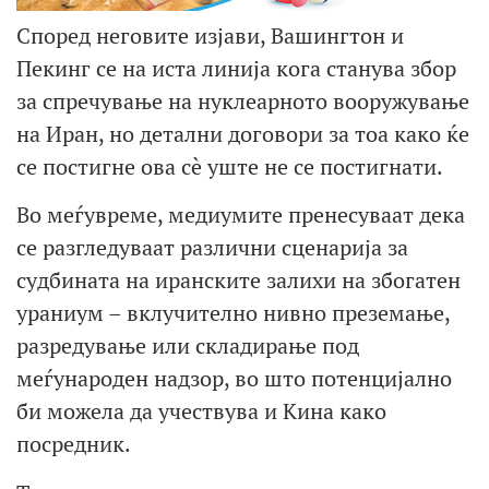
Според неговите изјави, Вашингтон и
Пекинг се на иста линија кога станува збор
за спречување на нуклеарното вооружување
на Иран, но детални договори за тоа како ќе
се постигне ова сè уште не се постигнати.
Во меѓувреме, медиумите пренесуваат дека
се разгледуваат различни сценарија за
судбината на иранските залихи на збогатен
ураниум – вклучително нивно преземање,
разредување или складирање под
меѓународен надзор, во што потенцијално
би можела да учествува и Кина како
посредник.