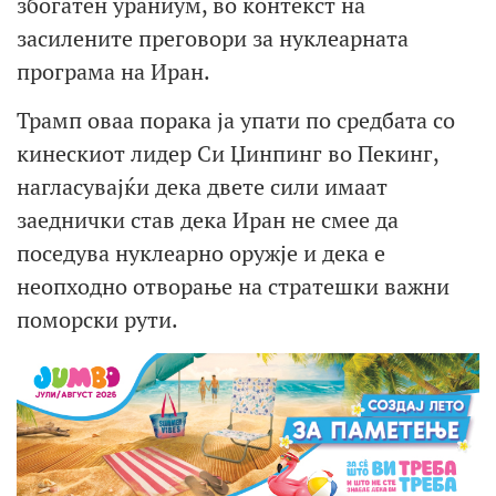
збогатен ураниум, во контекст на
засилените преговори за нуклеарната
програма на Иран.
Трамп оваа порака ја упати по средбата со
кинескиот лидер Си Џинпинг во Пекинг,
нагласувајќи дека двете сили имаат
заеднички став дека Иран не смее да
поседува нуклеарно оружје и дека е
неопходно отворање на стратешки важни
поморски рути.