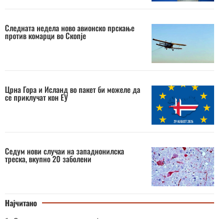
Следната недела ново авионско прскање
против комарци во Скопје
Црна Гора и Исланд во пакет би можеле да
се приклучат кон ЕУ
Седум нови случаи на западнонилска
треска, вкупно 20 заболени
Најчитано