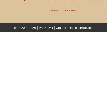
Наши приказни
© 2023 – 2026 | Рацин.мк | Сите права се задржани.