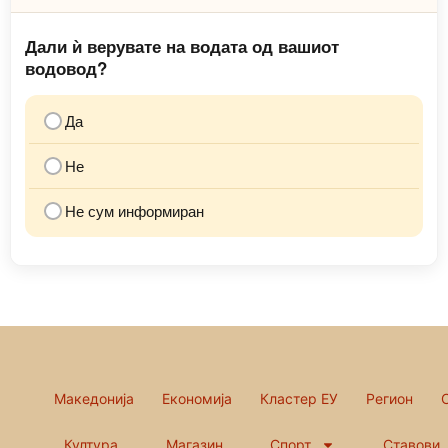
Дали ѝ верувате на водата од вашиот
водовод?
Да
Не
Не сум информиран
Македонија
Економија
Кластер ЕУ
Регион
Култура
Магазин
Спорт
Ставови