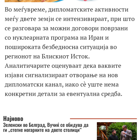
Во меѓувреме, дипломатските активности
меѓу двете земји се интензивираат, при што
се разговара за можни договори поврзани
со нуклеарната програма на Иран и
пошироката безбедносна ситуација во
регионот на Блискиот Исток.
Аналитичарите оценуваат дека ваквите
изјави сигнализираат отворање на нов
дипломатски канал, иако сè уште нема
конкретни детали за евентуална средба.
Најново
Зеленски во Белград, Вучиќ се обидува да
ги „стегне ногарките на двете столици“