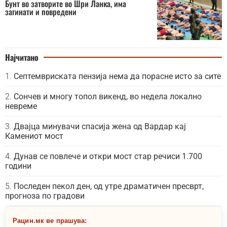
Бунт во затворите во Шри Ланка, има
загинати и повредени
Најчитано
Септемвриската пензија нема да порасне исто за сите
Сончев и многу топол викенд, во недела локално
невреме
Двајца минувачи спасија жена од Вардар кај
Камениот мост
Дунав се повлече и откри мост стар речиси 1.700
години
Последен пекол ден, од утре драматичен пресврт,
прогноза по градови
Рацин.мк ве прашува: