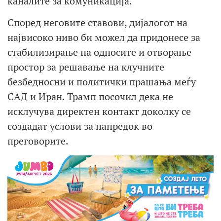
каналите за комуникација.
Според неговите ставови, дијалогот на
највисоко ниво би можел да придонесе за
стабилизирање на односите и отворање
простор за решавање на клучните
безбедносни и политички прашања меѓу
САД и Иран. Трамп посочил дека не
исклучува директен контакт доколку се
создадат услови за напредок во
преговорите.