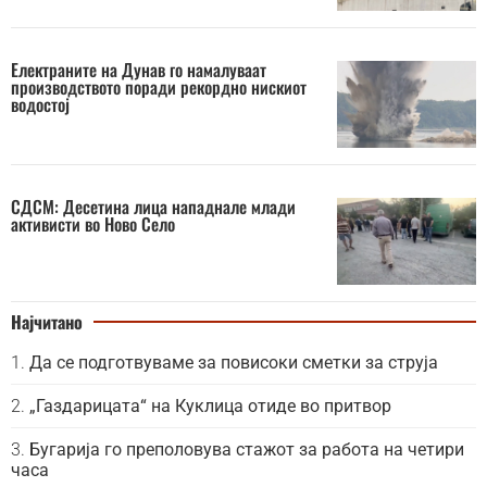
Електраните на Дунав го намалуваат
производството поради рекордно нискиот
водостој
СДСМ: Десетина лица нападнале млади
активисти во Ново Село
Најчитано
Да се подготвуваме за повисоки сметки за струја
„Газдарицата“ на Куклица отиде во притвор
Бугарија го преполовува стажот за работа на четири
часа