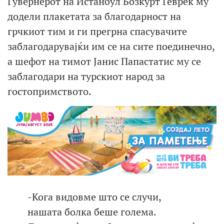
Гувернерот на Истанбул Бозкурт Геврек му
додели плакетата за благодарност на
грчкиот тим и ги прегрна спасувачите
заблагодарувајќи им се на сите поединечно,
а шефот на тимот Јанис Папастатис му се
заблагодари на турскиот народ за
гостопримството.
-Кога видовме што се случи,
нашата болка беше голема.