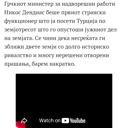
Грчкиот министер за надворешни работи
Никос Дендиас беше првиот странски
функционер што ја посети Турција по
земјотресот што го опустоши јужниот дел
на земјата. Се чини дека несреќата ги
зближи двете земји со долго историско
ривалство и многу нерешени отворени
прашања, барем накратко.