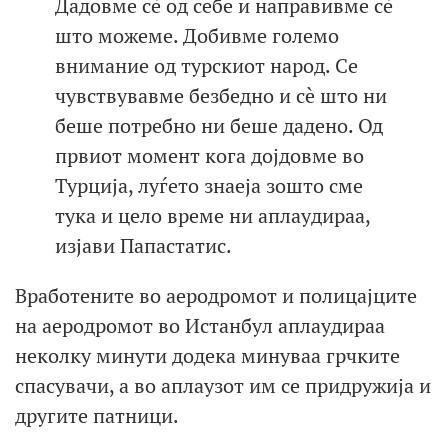
Дадовме сè од себе и направивме сè
што можеме. Добивме големо
внимание од турскиот народ. Се
чувствувавме безбедно и сè што ни
беше потребно ни беше дадено. Од
првиот момент кога дојдовме во
Турција, луѓето знаеја зошто сме
тука и цело време ни аплаудираа,
изјави Папастатис.
Вработените во аеродромот и полицајците
на аеродромот во Истанбул аплаудираа
неколку минути додека минуваа грчките
спасувачи, а во аплаузот им се придружија и
другите патници.