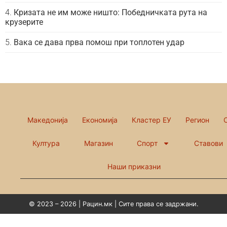
Кризата не им може ништо: Победничката рута на
крузерите
Вака се дава прва помош при топлотен удар
Македонија
Економија
Кластер ЕУ
Регион
Култура
Магазин
Спорт
Ставови
Наши приказни
© 2023 – 2026 | Рацин.мк | Сите права се задржани.