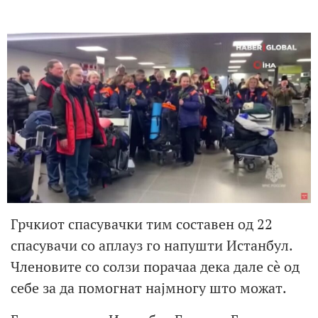
Грчкиот спасувачки тим составен од 22
спасувачи со аплауз го напушти Истанбул.
Членовите со солзи порачаа дека дале сè од
себе за да помогнат најмногу што можат.