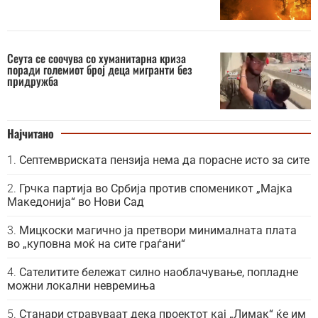
Сеута се соочува со хуманитарна криза
поради големиот број деца мигранти без
придружба
Најчитано
Септемвриската пензија нема да порасне исто за сите
Грчка партија во Србија против споменикот „Мајка
Македонија“ во Нови Сад
Мицкоски магично ја претвори минималната плата
во „куповна моќ на сите граѓани“
Сателитите бележат силно наоблачување, попладне
можни локални невремиња
Станари стравуваат дека проектот кај „Лимак“ ќе им