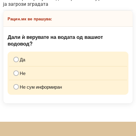
ја загрози зградата
Рацин.мк ве прашува:
Дали ѝ верувате на водата од вашиот
водовод?
Да
Не
Не сум информиран