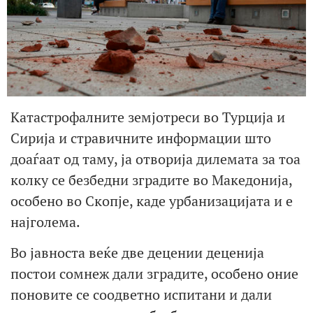
Катастрофалните земјотреси во Турција и
Сирија и стравичните информации што
доаѓаат од таму, ја отворија дилемата за тоа
колку се безбедни зградите во Македонија,
особено во Скопје, каде урбанизацијата и е
најголема.
Во јавноста веќе две децении деценија
постои сомнеж дали зградите, особено оние
поновите се соодветно испитани и дали