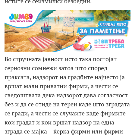
истите се сеизмички безбедни.
Во стручната јавност исто така постојат
сериозни сомнежи затоа што според
праксата, надзорот на градбите најчесто ја
вршат мали приватни фирми, а чести се
сведоштвата дека надзорот дава согласност
без и да се отиде на терен каде што зградата
се гради, а чести се случаите каде фирмите
кои градат и кои вршат надзор на една
зграда се мајка – ќерка фирми или фирми