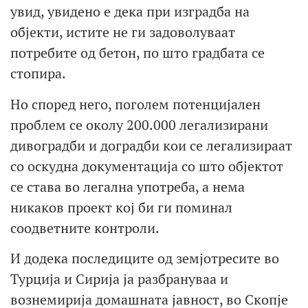
увид, увидено е дека при изградба на
објекти, истите не ги задоволуваат
потребите од бетон, по што градбата се
стопира.
Но според него, поголем потенцијален
проблем се околу 200.000 легализирани
дивоградби и доградби кои се легализираат
со оскудна документација со што објектот
се става во легална употреба, а нема
никаков проект кој би ги поминал
соодветните контроли.
И додека последиците од земјотресите во
Турција и Сирија ја разбрануваа и
вознемирија домашната јавност, во Скопје