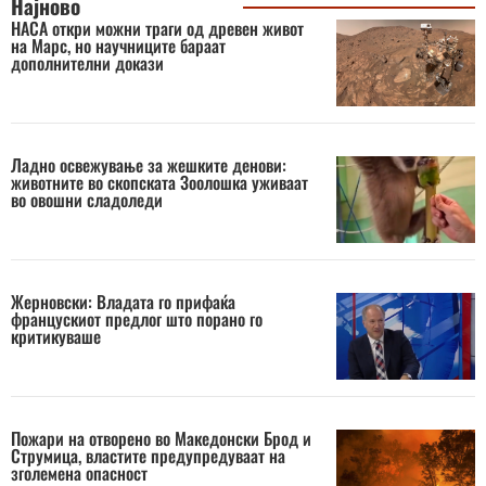
Најново
НАСА откри можни траги од древен живот
на Марс, но научниците бараат
дополнителни докази
Ладно освежување за жешките денови:
животните во скопската Зоолошка уживаат
во овошни сладоледи
Жерновски: Владата го прифаќа
францускиот предлог што порано го
критикуваше
Пожари на отворено во Македонски Брод и
Струмица, властите предупредуваат на
зголемена опасност