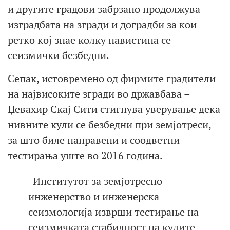
и другите градови забрзано продолжува
изградбата на згради и доградби за кои
ретко кој знае колку навистина се
сеизмички безбедни.
Сепак, истовремено од фирмите градители
на највисоките згради во државбава –
Џевахир Скај Сити стигнува уверување дека
нивните кули се безбедни при земјотреси,
за што биле направени и соодветни
тестирања уште во 2016 година.
-Институтот за земјотресно
инженерство и инженерска
сеизмологија изврши тестирање на
сеизмичката стабилност на кулите