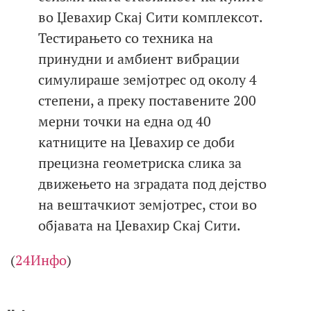
во Џевахир Скај Сити комплексот.
Тестирањето со техника на
принудни и амбиент вибрации
симулираше земјотрес од околу 4
степени, а преку поставените 200
мерни точки на една од 40
катниците на Џевахир се доби
прецизна геометриска слика за
движењето на зградата под дејство
на вештачкиот земјотрес, стои во
објавата на Џевахир Скај Сити.
(
24Инфо
)