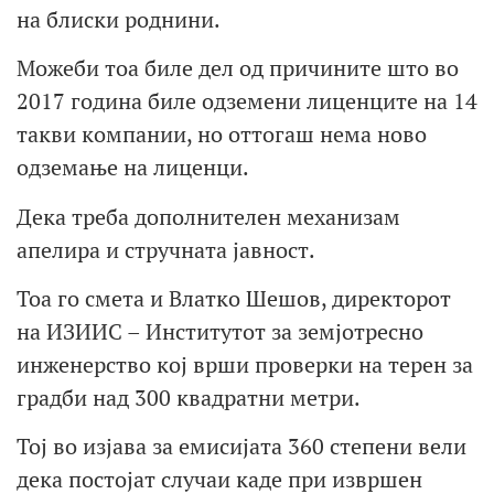
на блиски роднини.
Можеби тоа биле дел од причините што во
2017 година биле одземени лиценците на 14
такви компании, но оттогаш нема ново
одземање на лиценци.
Дека треба дополнителен механизам
апелира и стручната јавност.
Тоа го смета и Влатко Шешов, директорот
на ИЗИИС – Институтот за земјотресно
инженерство кој врши проверки на терен за
градби над 300 квадратни метри.
Тој во изјава за емисијата 360 степени вели
дека постојат случаи каде при извршен