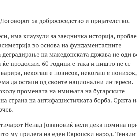
Договорот за добрососедство и пријателство.
си, има клаузули за заедничка историја, пробл
 асиметрија во основа на фундаменталните
а деградирање на македонската држава не оди в
 ќе продолжи. 60 години е така и ништо не се
варира, некогаш е повисок, некогаш е понизок,
нема да остапи од своите национални интереси.
 околу промената на имињата на бугарските
 на страна на антифашистичката борба. Сржта н
рчев.
итичарот
Ненад Јовановиќ вели дека помина пр
што му прилега на еден Европски народ. Тензии