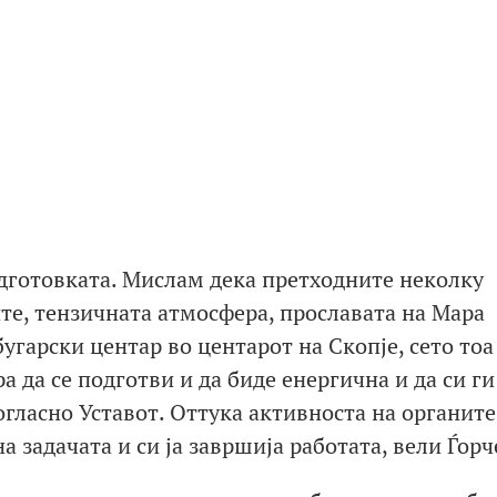
одготовката. Мислам дека претходните неколку
те, тензичната атмосфера, прославата на Мара
угарски центар во центарот на Скопје, сето тоа
 да се подготви и да биде енергична и да си ги
огласно Уставот. Оттука активноста на органите
 задачата и си ја завршија работата, вели Ѓорч