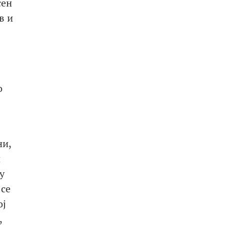
сен
в и
о
ни,
н
у
 се
ој
,