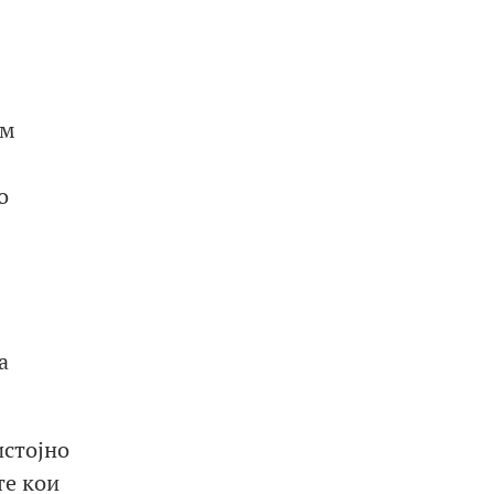
ем
о
а
истојно
те кои