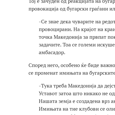
Тој е зачуден од реакцијата на буг
провокација од бугарски граѓани ил
-Се знае дека чуварите на редо
провоцирани. На крајот на краи
точка Македонија за првпат пок
задачите. Тоа се големи искуш
амбасадор.
Според него, особено ќе биде важно
се променат имињата на бугарските
-Тука треба Македонија да дејс
Уставот затоа што никако не о
Нашата земја е создадена врз
Имињата на тие клубови се ол