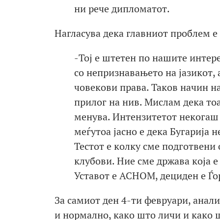
ни рече дипломатот.
Нагласува дека главниот проблем е 
-Тој е штетен по нашите интере
со непризнавањето на јазикот,
човекови права. Таков начин н
прилог на нив. Мислам дека тоа
менува. Интензитетот некогаш 
меѓутоа јасно е дека Бугарија 
Тестот е колку сме подготвени
клубови. Ние сме држава која е
Уставот е АСНОМ, дециден е Ѓо
За самиот ден 4-ти февруари, анал
и нормално, како што личи и како 