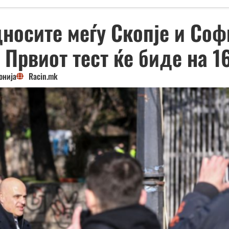
дносите меѓу Скопје и Соф
 Првиот тест ќе биде на 1
онија
Racin.mk