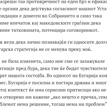
разреши таа противречност на еден брз и ефика
е органи дека дејствува согласниот нашиот Уста
фондации е донесен во Собранието и само така
име впечаток кај македонските граѓани дека
ниме татковината, потенцира соговорникот.
 вели дека лично познавајќи ги односите долг
арска стратегија не се менува преку ноќ.
 не била изменета, само ние сме се залажувале
тишје пред бура, дека тие ќе бидат чувствител
рат нашата состојба. Во односот на Бугарија ко
ес. Бугарија е посилна и постара држава и мног
тој контекст ќе има сериозни притисоци ако не
и отворено им кажеме „ако нешто е пречка, сек
блемот нема решение, тогаш нема ни проблем“