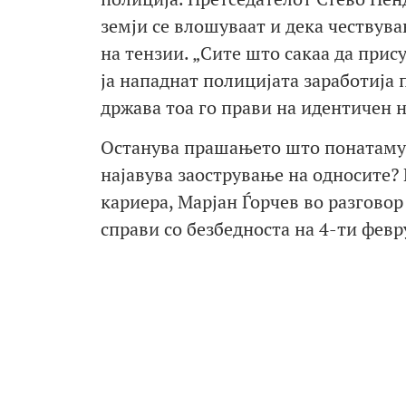
земји се влошуваат и дека чествув
на тензии. „Сите што сакаа да прис
ја нападнат полицијата заработија
држава тоа го прави на идентичен 
Останува прашањето што понатаму 
најавува заострување на односите?
кариера, Марјан Ѓорчев во разговор
справи со безбедноста на 4-ти февр