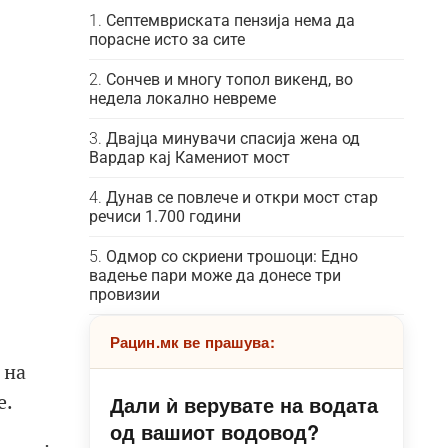
Септемвриската пензија нема да
порасне исто за сите
Сончев и многу топол викенд, во
недела локално невреме
Двајца минувачи спасија жена од
Вардар кај Камениот мост
Дунав се повлече и откри мост стар
речиси 1.700 години
Одмор со скриени трошоци: Едно
вадење пари може да донесе три
провизии
Рацин.мк ве прашува:
 на
е.
Дали ѝ верувате на водата
од вашиот водовод?