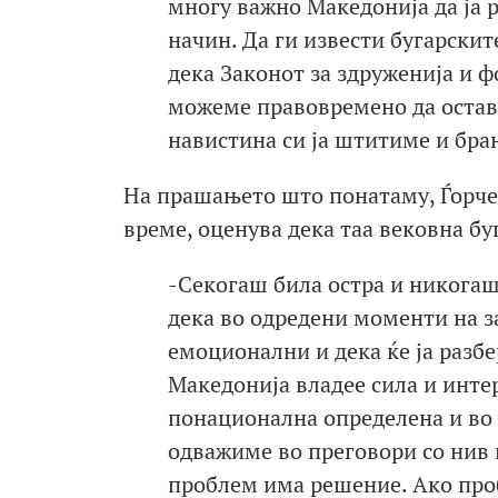
многу важно Македонија да ја 
начин. Да ги извести бугарскит
дека Законот за здруженија и 
можеме правовремено да остав
навистина си ја штитиме и бра
На прашањето што понатаму, Ѓорчев
време, оценува дека таа вековна буг
-Секогаш била остра и никогаш
дека во одредени моменти на за
емоционални и дека ќе ја разбе
Македонија владее сила и интер
понационална определена и во 
одважиме во преговори со нив 
проблем има решение. Ако про