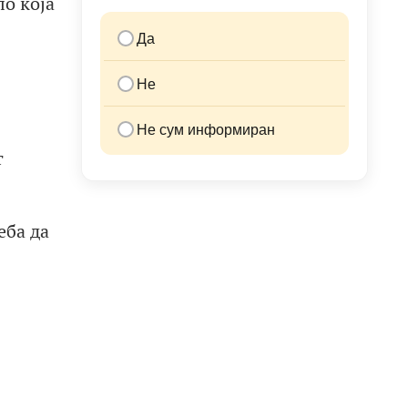
ло која
Да
Не
Не сум информиран
т
еба да