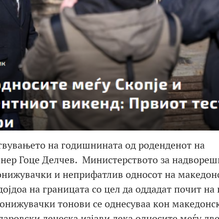
твувањето на годишнината од роденденот на
нер Гоце Делчев. Министерството за надвореш
понижувачки и неприфатлив односот на македон
дојдоа на границата со цел да оддадат почит на
 понижувачки тонови се однесуваа кон македонс
даровски денеска изјави дека односите меѓу дв