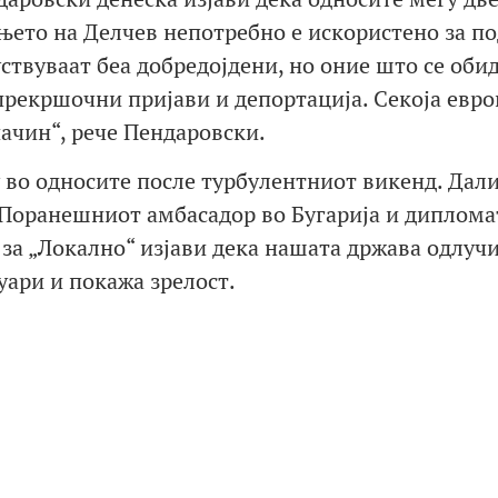
ањето на Делчев непотребно е искористено за п
уствуваат беа добредојдени, но оние што се оби
 прекршочни пријави и депортација. Секоја евро
начин“, рече Пендаровски.
во односите после турбулентниот викенд. Дали
 Поранешниот амбасадор во Бугарија и диплома
 за „Локално“ изјави дека нашата држава одлучи
уари и покажа зрелост.