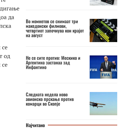
одигање
доа да
Во момнетов се снимаат три
пска
македонски филмови,
четвртиот започнува кон крајот
на август
 се
т од
Не се сите против: Мескико и
Аргентина застанаа зад
 се
Инфантино
Следната недела ново
авионско прскање против
комарци во Скопје
Најчитано