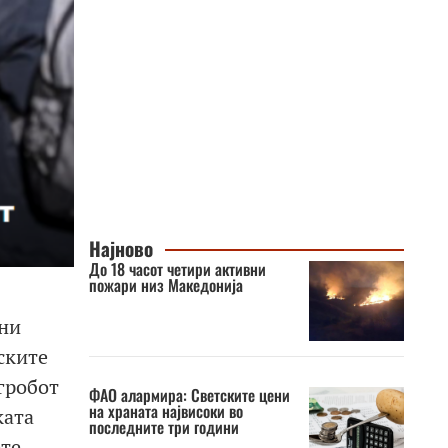
Најново
До 18 часот четири активни
пожари низ Македонија
ни
ските
 гробот
ФАО алармира: Светските цени
на храната највисоки во
ката
последните три години
ете