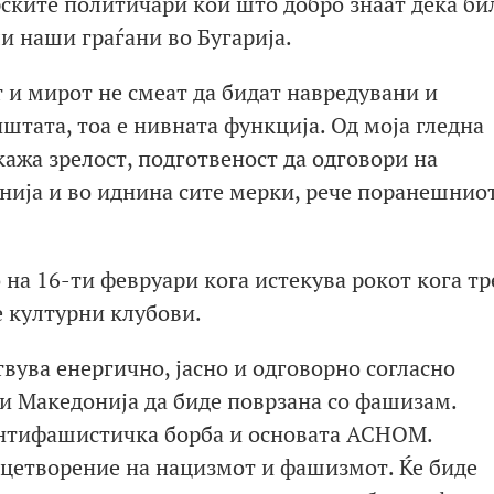
арските политичари кои што добро знаат дека би
и наши граѓани во Бугарија.
т и мирот не смеат да бидат навредувани и
штата, тоа е нивната функција. Од моја гледна
ажа зрелост, подготвеност да одговори на
енија и во иднина сите мерки, рече поранешнио
 на 16-ти февруари кога истекува рокот кога тр
 културни клубови.
твува енергично, јасно и одговорно согласно
ди Македонија да биде поврзана со фашизам.
 антифашистичка борба и основата АСНОМ.
ицетворение на нацизмот и фашизмот. Ќе биде