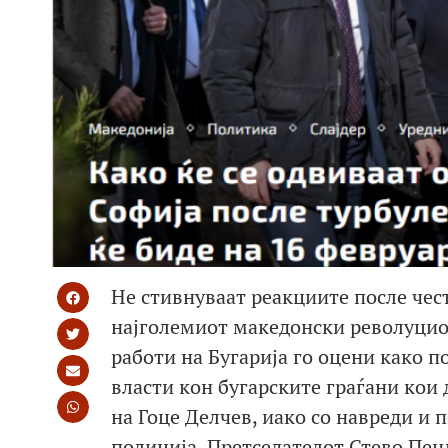
Не стивнуваат реакциите после чес
најголемиот македонски револуцио
работи на Бугарија го оцени како 
власти кон бугарските граѓани кои 
на Гоце Делчев, иако со навреди и
полиција. Претседателот Стево Пен