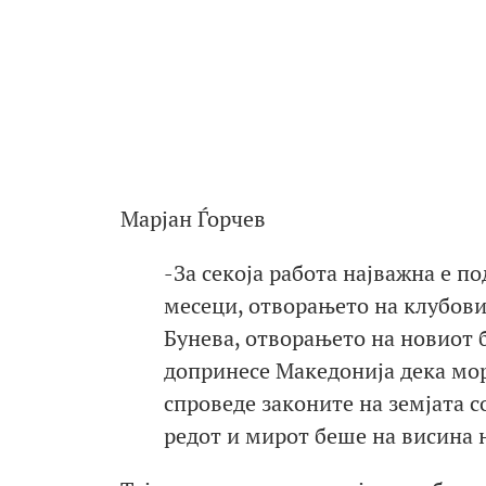
Марјан Ѓорчев
-За секоја работа најважна е п
месеци, отворањето на клубови
Бунева, отворањето на новиот б
допринесе Македонија дека мора
спроведе законите на земјата с
редот и мирот беше на висина на