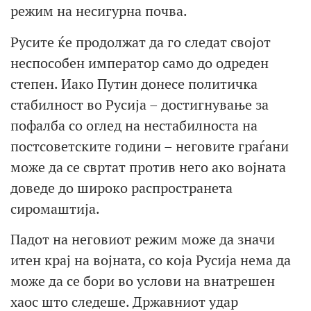
режим на несигурна почва.
Русите ќе продолжат да го следат својот
неспособен император само до одреден
степен. Иако Путин донесе политичка
стабилност во Русија – достигнување за
пофалба со оглед на нестабилноста на
постсоветските години – неговите граѓани
може да се свртат против него ако војната
доведе до широко распространета
сиромаштија.
Падот на неговиот режим може да значи
итен крај на војната, со која Русија нема да
може да се бори во услови на внатрешен
хаос што следеше. Државниот удар