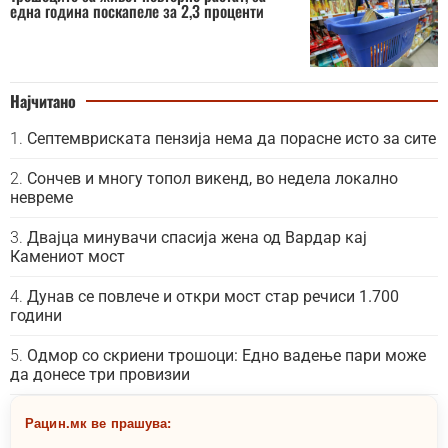
една година поскапеле за 2,3 проценти
Најчитано
Септемвриската пензија нема да порасне исто за сите
Сончев и многу топол викенд, во недела локално
невреме
Двајца минувачи спасија жена од Вардар кај
Камениот мост
Дунав се повлече и откри мост стар речиси 1.700
години
Одмор со скриени трошоци: Едно вадење пари може
да донесе три провизии
Рацин.мк ве прашува: