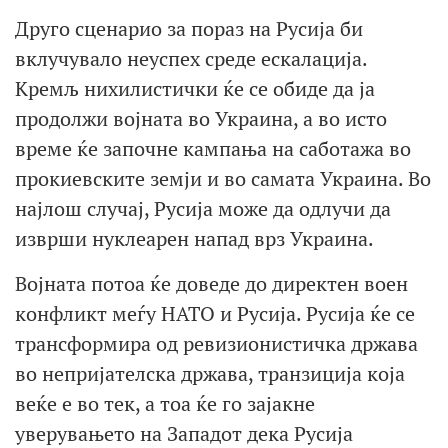
Друго сценарио за пораз на Русија би
вклучувало неуспех среде ескалација.
Кремљ нихилистички ќе се обиде да ја
продолжи војната во Украина, а во исто
време ќе започне кампања на саботажа во
прокиевските земји и во самата Украина. Во
најлош случај, Русија може да одлучи да
изврши нуклеарен напад врз Украина.
Војната потоа ќе доведе до директен воен
конфликт меѓу НАТО и Русија. Русија ќе се
трансформира од ревизионистичка држава
во непријателска држава, транзиција која
веќе е во тек, а тоа ќе го зајакне
уверувањето на Западот дека Русија