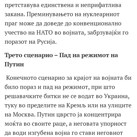
претставува единствена и неприфатлива
закана. Преминувањето на нуклеарниот
праг може да доведе до конвенционално
учество на НАТО во војната, забрзувајќи го
поразот на Русија.
Трето сценарио – Пад на режимот на
Путин
Конечното сценарио за крајот на војната би
било пораз и пад на режимот, при што
решавачките битки не се водат во Украина,
туку во пределите на Кремљ или на улиците
на Москва. Путин цврсто ја концентрира
моќта во своите раце, а неговата упорност
да води изгубена војна го стави неговиот