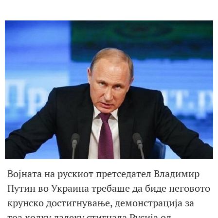
Војната на рускиот претседател Владимир
Путин во Украина требаше да биде неговото
крунско достигнување, демонстрација за
тоа колку далеку стигнала Русија од