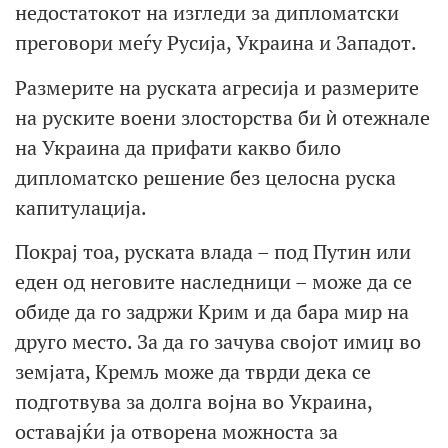
недостатокот на изгледи за дипломатски
преговори меѓу Русија, Украина и Западот.
Размерите на руската агресија и размерите
на руските воени злосторства би ѝ отежнале
на Украина да прифати какво било
дипломатско решение без целосна руска
капитулација.
Покрај тоа, руската влада – под Путин или
еден од неговите наследници – може да се
обиде да го задржи Крим и да бара мир на
друго место. За да го зачува својот имиџ во
земјата, Кремљ може да тврди дека се
подготвува за долга војна во Украина,
оставајќи ја отворена можноста за