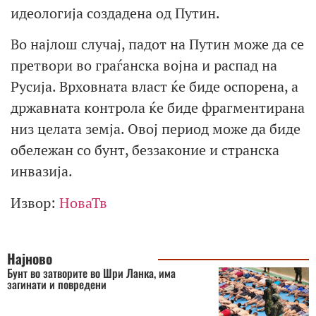
идеологија создадена од Путин.
Во најлош случај, падот на Путин може да се
претвори во граѓанска војна и распад на
Русија. Врховната власт ќе биде оспорена, а
државната контрола ќе биде фрагментирана
низ целата земја. Овој период може да биде
обележан со бунт, беззаконие и странска
инвазија.
Извор:
НоваТв
Најново
Бунт во затворите во Шри Ланка, има
загинати и повредени