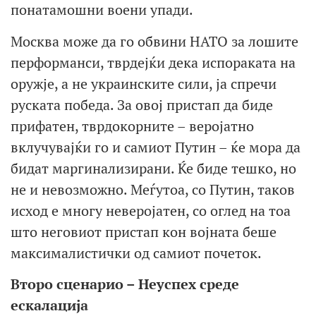
понатамошни воени упади.
Москва може да го обвини НАТО за лошите
перформанси, тврдејќи дека испораката на
оружје, а не украинските сили, ја спречи
руската победа. За овој пристап да биде
прифатен, тврдокорните – веројатно
вклучувајќи го и самиот Путин – ќе мора да
бидат маргинализирани. Ќе биде тешко, но
не и невозможно. Меѓутоа, со Путин, таков
исход е многу неверојатен, со оглед на тоа
што неговиот пристап кон војната беше
максималистички од самиот почеток.
Второ сценарио – Неуспех среде
ескалација