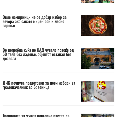
Овие намирници не се добар избор за
вечера ако сакате мирен сон и лесно
варење
Во погребна куќа во САД чувале повеќе од
50 тела без ладење, објектот останал без
дозвола
ДИК почнува подготовки за нови избори за
градоначалник во Брвеница
Трошоците за живот повторно растат, за