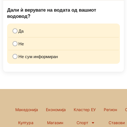
Дали ѝ верувате на водата од вашиот
водовод?
Да
Не
Не сум информиран
Македонија
Економија
Кластер ЕУ
Регион
Култура
Магазин
Спорт
Ставови