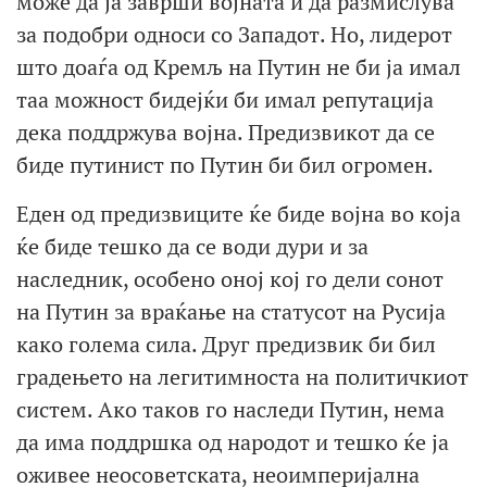
може да ја заврши војната и да размислува
за подобри односи со Западот. Но, лидерот
што доаѓа од Кремљ на Путин не би ја имал
таа можност бидејќи би имал репутација
дека поддржува војна. Предизвикот да се
биде путинист по Путин би бил огромен.
Еден од предизвиците ќе биде војна во која
ќе биде тешко да се води дури и за
наследник, особено оној кој го дели сонот
на Путин за враќање на статусот на Русија
како голема сила. Друг предизвик би бил
градењето на легитимноста на политичкиот
систем. Ако таков го наследи Путин, нема
да има поддршка од народот и тешко ќе ја
оживее неосоветската, неоимперијална