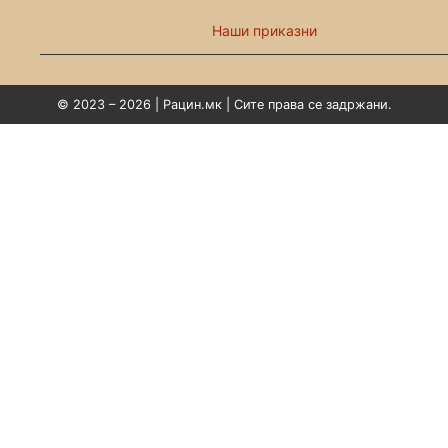
Наши приказни
© 2023 – 2026 | Рацин.мк | Сите права се задржани.