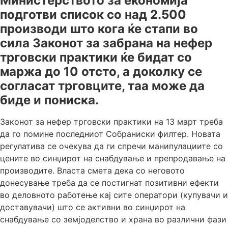
Министерството за економија
подготви список со над 2.500
производи што кога ќе стапи во
сила Законот за забрана на нефер
трговски практики ќе бидат со
маржа до 10 отсто, а доколку се
согласат трговците, таа може да
биде и пониска.
Законот за нефер трговски практики на 13 март треба
да го помине последниот Собраниски филтер. Новата
регулатива се очекува да ги спречи манипулациите со
цените во синџирот на снабдување и препродавање на
производите. Власта смета дека со неговото
донесување треба да се постигнат позитивни ефекти
во деловното работење кај сите оператори (купувачи и
доставувачи) што се активни во синџирот на
снабдување со земјоделство и храна во различни фази