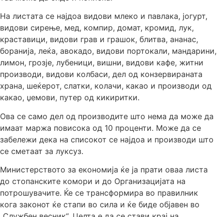
На листата се најдоа видови млеко и павлака, јогурт,
видови сирење, мед, компир, домат, кромид, лук,
краставици, видови грав и грашок, блитва, ананас,
боранија, леќа, авокадо, видови портокали, мандарини,
лимон, грозје, лубеници, вишни, видови кафе, житни
производи, видови колбаси, дел од конзервираната
храна, шеќерoт, слатки, колачи, какао и производи од
какао, џемови, путер од кикиритки.
Ова се само дел од производите што нема да може да
имаат маржа повисока од 10 проценти. Може да се
забележи дека на списокот се најдоа и производи што
се сметаат за луксуз.
Министерството за економија ќе ја прати оваа листа
до стопанските комори и до Организацијата на
потрошувачите. Ќе се трансформира во правилник
кога законот ќе стапи во сила и ќе биде објавен во
„Службен весник“. Целта е да се стави крај на