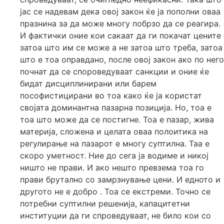
јас се надевам дека овој закон ќе ја пополни оваа
празнина за да може многу побрзо да се реагира.
И фактички оние кои сакаат да ги покачат цените
затоа што им се може а не затоа што треба, затоа
што е тоа оправдано, после овој закон ако по него
почнат да се спороведуваат санкции и оние ќе
бидат дисциплинирани или барем
пософистицирани во тоа како ќе ја користат
својата доминантна пазарна позиција. Но, тоа е
тоа што може да се постигне. Тоа е пазар, жива
материја, сложена и целата оваа полоитика на
регулирање на пазарот е многу суптилна. Таа е
скоро уметност. Ние до сега ја водиме и никој
ништо не прави. И ако нешто превзема тоа го
прави брутално со замрзнување цени. И едното и
другото не е добро . Тоа се екстреми. Точно се
потребни суптилни решенија, капацитетни
институции да ги спроведуваат, не било кои со