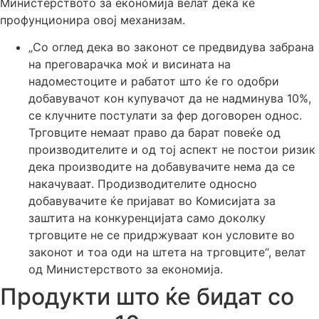
Министерството за економија велат дека ќе
профунционира овој механизам.
„Со оглед дека во законот се предвидува забрана
на преговарачка моќ и висината на
надоместоците и рабатот што ќе го одобри
добавувачот кон купувачот да не надминува 10%,
се клучните постулати за фер договорен однос.
Трговците немаат право да барат повеќе од
производителите и од тој аспект не постои ризик
дека производите на добавувачите нема да се
накачуваат. Продизводителите односно
добавувачите ќе пријават во Комисијата за
заштита на конкуренцијата само доколку
трговците не се придржуваат кон условите во
законот и тоа оди на штета на трговците“, велат
од Министерството за економија.
Продукти што ќе бидат со