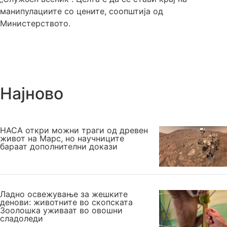
манипулациите со цените, соопштија од
Министерството.
Најново
НАСА откри можни траги од древен
живот на Марс, но научниците
бараат дополнителни докази
Ладно освежување за жешките
денови: животните во скопската
Зоолошка уживаат во овошни
сладоледи