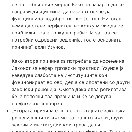
се потребни овие мерки. Како на пазарот да се
направи дисциплина, да пазарот почне да
функционира подобро, по перфектно. Никогаш
нема да стане перфектен, но колку може да се
приближи тоа е толку потребно. И за тоа се
потребни одредени решенија, тоа е основната
причина“, вели Узунов.
Како втора причина за потребата од носење на
Законот за нефер трговски практики, Узунов ја
наведува слабоста на институциите кои
фунционираат во овој дел а се опфатени со други
законски решенија. Смета дека оваа регилатива
ќе ја пополни таа празнина и ќе се делува
поефикасно и побрзо.
„Втората причина е што со постојните законски
решенија кои ги имаме, затоа што има и други
закони и институции кои треба да ги
спроведуваат, се очигледно неефикасни. Така што