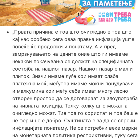
„Првата причина е тоа што очигледно е тоа што
кај нас особено сега оваа правна инфлација уште
повеќе ќе продолжи и понатаму. А и пред
замрзнувањето на цените оние што ги имавме
некакви покачувања се должат на специфичната
состојба на нашиот пазар. Нашиот пазар е мал и
плиток. Значи имаме луѓе кои имаат слаба
платежна моќ, меѓутоа имаме моќни понудувачи
и малкумина кои меѓу себе имаат многу лесно
отворен простор да се договараат за злоупотреба
на нивната позиција. Толку колку што можат а
очигледно можат. Тие тоа го користат и тоа баш е
не фер и не е добро. Суштината е за да се спречи
инфлацијата понатаму. Не се потребни веќе мерки
на монетарната политика рестриктивни, туку сега