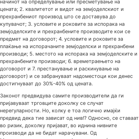
начинот на определување или пресметување на
цената; 2. квалитетот и видот на земјоделскиот и
прехранбениот производ што се доставува до
купувачот; 3. условите и роковите за испорака на
земјоделските и прехранбените производите кои се
предмет на договорот; 4. условите и роковите за
плаќање на испорачаните земјоделски и прехранбени
производи; 5. местото на испорака на земјоделските и
прехранбените производи; 6. времетраењето на
договорот и 7. престанување и раскинување на
договорот) и се забрануваат надоместоци кои денес
достигнуваат до 30%-40% од цената.
Законот предвидува самите производители да ги
пријавуваат трговците доколку се случат
нерегуларности. Но, колку е тоа логично имајќи
предвид дека тие зависат од нив!? Односно, се ставаат
во ризик, доколку пријават, во иднина нивните
производи да не бидат нарачувани. Од