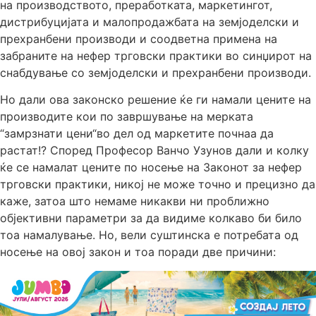
на производството, преработката, маркетингот,
дистрибуцијата и малопродажбата на земјоделски и
прехранбени производи и соодветна примена на
забраните на нефер трговски практики во синџирот на
снабдување со земјоделски и прехранбени производи.
Но дали ова законско решение ќе ги намали цените на
производите кои по завршување на мерката
“замрзнати цени“во дел од маркетите почнаа да
растат!? Според Професор Ванчо Узунов дали и колку
ќе се намалат цените по носење на Законот за нефер
трговски практики, никој не може точно и прецизно да
каже, затоа што немаме никакви ни проближно
објективни параметри за да видиме колкаво би било
тоа намалување. Но, вели суштинска е потребата од
носење на овој закон и тоа поради две причини: