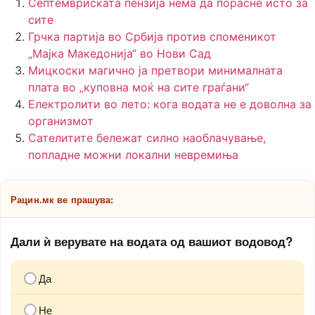
Септемвриската пензија нема да порасне исто за
сите
Грчка партија во Србија против споменикот
„Мајка Македонија“ во Нови Сад
Мицкоски магично ја претвори минималната
плата во „куповна моќ на сите граѓани“
Електролити во лето: кога водата не е доволна за
организмот
Сателитите бележат силно наоблачување,
попладне можни локални невремиња
Рацин.мк ве прашува:
Дали ѝ верувате на водата од вашиот водовод?
Да
Не