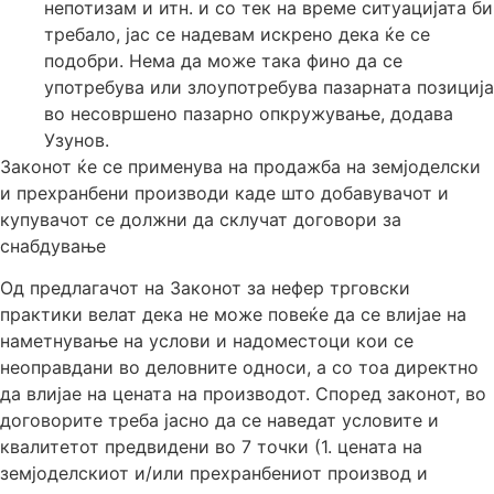
непотизам и итн. и со тек на време ситуацијата би
требало, јас се надевам искрено дека ќе се
подобри. Нема да може така фино да се
употребува или злоупотребува пазарната позиција
во несовршено пазарно опкружување, додава
Узунов.
Законот ќе се применува на продажба на земјоделски
и прехранбени производи каде што добавувачот и
купувачот се должни да склучат договори за
снабдување
Од предлагачот на Законот за нефер трговски
практики велат дека не може повеќе да се влијае на
наметнување на услови и надоместоци кои се
неоправдани во деловните односи, а со тоа директно
да влијае на цената на производот. Според законот, во
договорите треба јасно да се наведат условите и
квалитетот предвидени во 7 точки (1. цената на
земјоделскиот и/или прехранбениот производ и